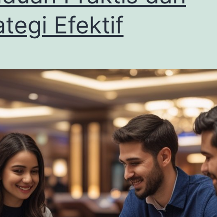
ategi Efektif