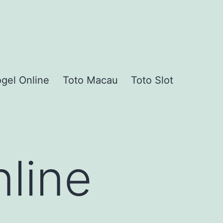
ogel Online
Toto Macau
Toto Slot
nline