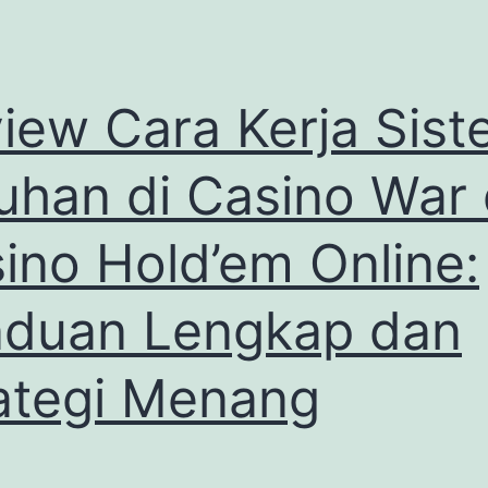
untu
Pemu
Pan
iew Cara Kerja Sis
Prak
dan
uhan di Casino War
Stra
Efekt
ino Hold’em Online:
duan Lengkap dan
ategi Menang