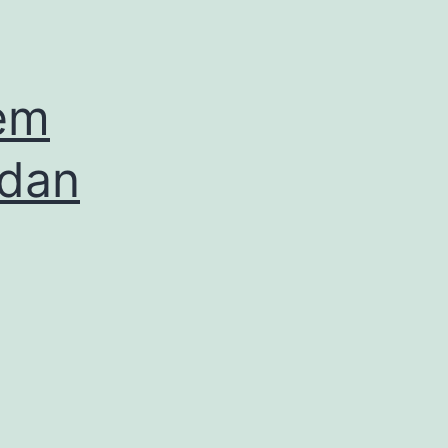
k
la:
duan
tem
tis
 dan
tegi
if