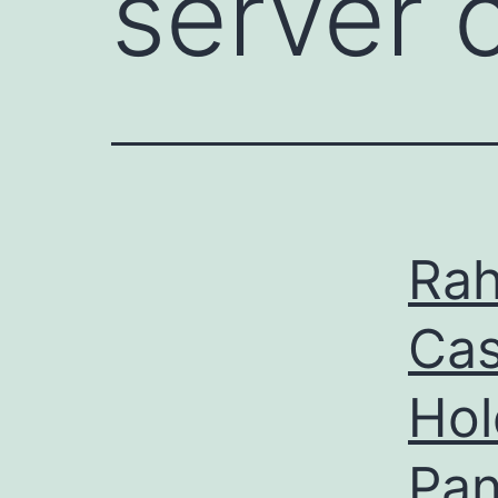
server 
Rah
Cas
Hol
Pan