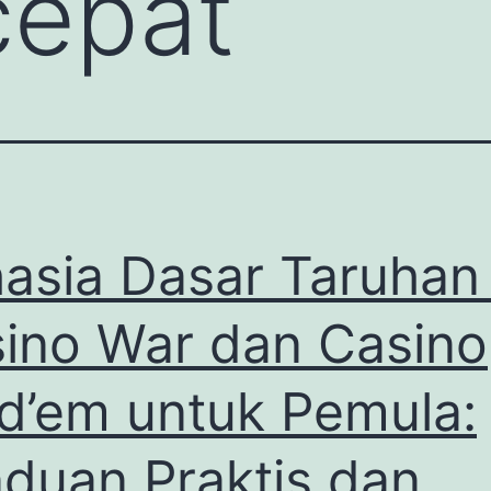
cepat
asia Dasar Taruhan 
ino War dan Casino
d’em untuk Pemula:
duan Praktis dan