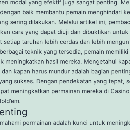
en modal yang efektif juga sangat penting. Me
l dengan baik membantu pemain menghindari k
g sering dilakukan. Melalui artikel ini, pemba
n cara yang dapat diuji dan dibuktikan untuk
 setiap taruhan lebih cerdas dan lebih mengun
erbagai teknik yang tersedia, pemain memiliki
uk meningkatkan hasil mereka. Mengetahui kap
 dan kapan harus mundur adalah bagian penting
 yang sukses. Dengan pendekatan yang tepat, s
apat meningkatkan permainan mereka di Casino
Hold’em.
enting
mahami permainan adalah kunci untuk meningk