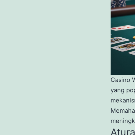
Casino 
yang pop
mekanis
Memahami
meningk
Atur