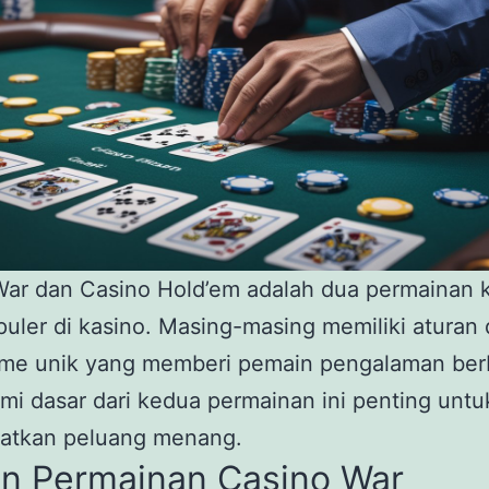
War dan Casino Hold’em adalah dua permainan 
uler di kasino. Masing-masing memiliki aturan
me unik yang memberi pemain pengalaman ber
 dasar dari kedua permainan ini penting untu
atkan peluang menang.
an Permainan Casino War