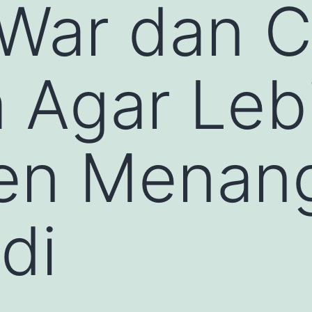
War dan C
 Agar Leb
en Menang
di