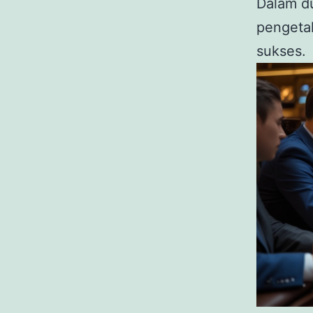
Dalam du
pengeta
sukses.