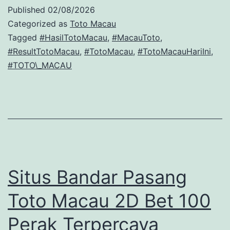
Toto
Published
02/08/2026
Macau
Categorized as
Toto Macau
2D
Tagged
#HasilTotoMacau
,
#MacauToto
,
#ResultTotoMacau
,
#TotoMacau
,
#TotoMacauHariIni
,
Tercepat
#TOTO\_MACAU
dan
Lengkap
Tahun
2026
Terbaru
dipercaya
Situs Bandar Pasang
Toto Macau 2D Bet 100
Perak Terpercaya