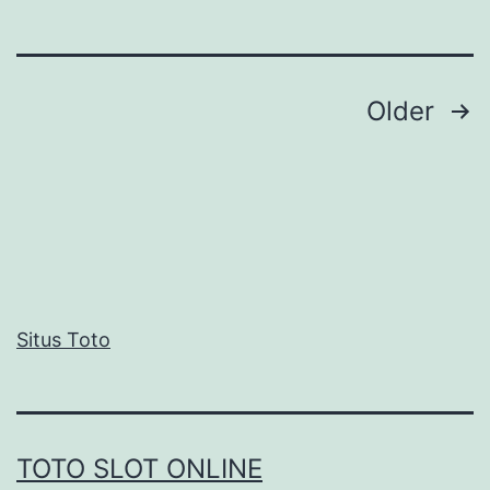
Ini
2026:
Panduan
Posts
Older
Lengkap
pagination
Situs Toto
TOTO SLOT ONLINE