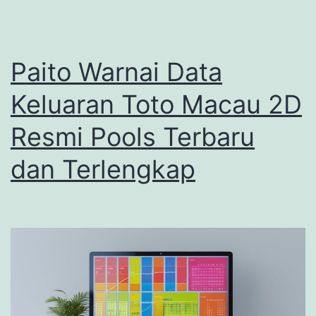
Terlengkap
Paito Warnai Data
Keluaran Toto Macau 2D
Resmi Pools Terbaru
dan Terlengkap