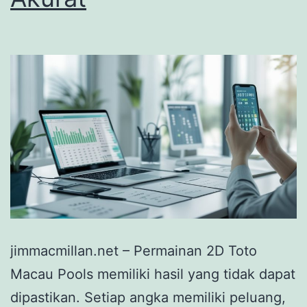
jimmacmillan.net – Permainan 2D Toto
Macau Pools memiliki hasil yang tidak dapat
dipastikan. Setiap angka memiliki peluang,