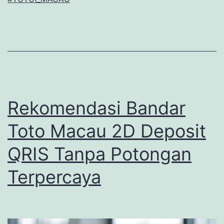
Macau
Pools
Hari
Ini
Dengan
Strategi
Rekomendasi Bandar
Akurat
Toto Macau 2D Deposit
QRIS Tanpa Potongan
Terpercaya