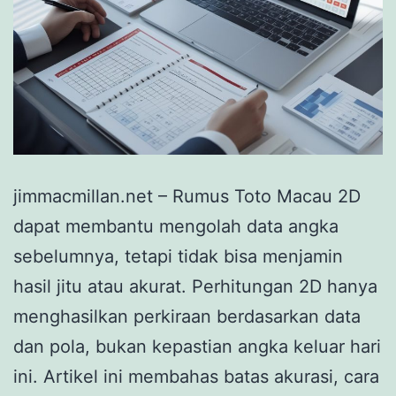
jimmacmillan.net – Rumus Toto Macau 2D
dapat membantu mengolah data angka
sebelumnya, tetapi tidak bisa menjamin
hasil jitu atau akurat. Perhitungan 2D hanya
menghasilkan perkiraan berdasarkan data
dan pola, bukan kepastian angka keluar hari
ini. Artikel ini membahas batas akurasi, cara