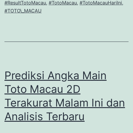
#ResultTotoMacau
,
#TotoMacau
,
#TotoMacauHariIni
,
2D
#TOTO\_MACAU
Bet
100
Perak
Terpercaya
dengan
Layanan
Prediksi Angka Main
Aman
Toto Macau 2D
Terakurat Malam Ini dan
Analisis Terbaru