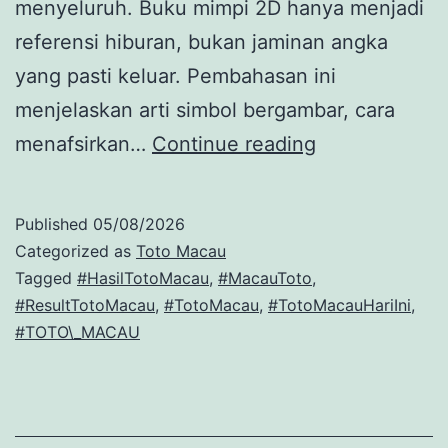
menyeluruh. Buku mimpi 2D hanya menjadi
referensi hiburan, bukan jaminan angka
yang pasti keluar. Pembahasan ini
menjelaskan arti simbol bergambar, cara
Buku
menafsirkan…
Continue reading
Mimpi
2D
Published
05/08/2026
Bergambar
Categorized as
Toto Macau
untuk
Tagged
#HasilTotoMacau
,
#MacauToto
,
#ResultTotoMacau
,
#TotoMacau
,
#TotoMacauHariIni
,
Prediksi
#TOTO\_MACAU
Angka
Toto
Macau