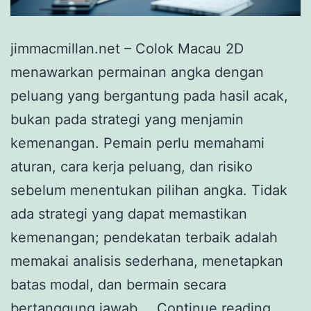
jimmacmillan.net – Colok Macau 2D
menawarkan permainan angka dengan
peluang yang bergantung pada hasil acak,
bukan pada strategi yang menjamin
kemenangan. Pemain perlu memahami
aturan, cara kerja peluang, dan risiko
sebelum menentukan pilihan angka. Tidak
ada strategi yang dapat memastikan
kemenangan; pendekatan terbaik adalah
memakai analisis sederhana, menetapkan
batas modal, dan bermain secara
Strate
bertanggung jawab.…
Continue reading