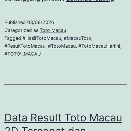
Jitu
Mena
Published
03/08/2026
Main
Categorized as
Toto Macau
Colok
Tagged
#HasilTotoMacau
,
#MacauToto
,
#ResultTotoMacau
,
#TotoMacau
,
#TotoMacauHariIni
,
Maca
#TOTO\_MACAU
2D
Hadia
Terbe
deng
Analis
Angk
Data Result Toto Macau
Akura