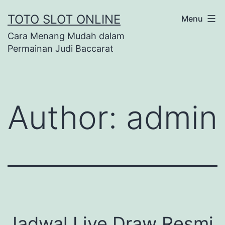
Skip
TOTO SLOT ONLINE
Menu
to
Cara Menang Mudah dalam
content
Permainan Judi Baccarat
Author:
admin
Jadwal Live Draw Resmi