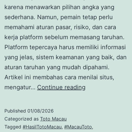
karena menawarkan pilihan angka yang
sederhana. Namun, pemain tetap perlu
memahami aturan pasar, risiko, dan cara
kerja platform sebelum memasang taruhan.
Platform tepercaya harus memiliki informasi
yang jelas, sistem keamanan yang baik, dan
aturan taruhan yang mudah dipahami.
Artikel ini membahas cara menilai situs,
Situs
mengatur…
Continue reading
Bandar
Pasang
Published
01/08/2026
Toto
Categorized as
Toto Macau
Macau
Tagged
#HasilTotoMacau
,
#MacauToto
,