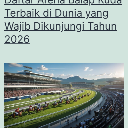
Transformasi
yang
Terbaik di Dunia yang
Mengubah
Wajib Dikunjungi Tahun
Industri
2026