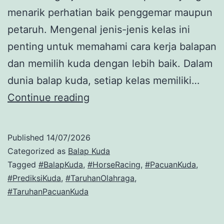
menarik perhatian baik penggemar maupun
petaruh. Mengenal jenis-jenis kelas ini
penting untuk memahami cara kerja balapan
dan memilih kuda dengan lebih baik. Dalam
dunia balap kuda, setiap kelas memiliki…
Mengenal
Continue reading
Berbagai
Jenis
Published
14/07/2026
Kelas
Categorized as
Balap Kuda
Balap
Tagged
#BalapKuda
,
#HorseRacing
,
#PacuanKuda
,
#PrediksiKuda
,
#TaruhanOlahraga
,
Kuda
#TaruhanPacuanKuda
yang
Populer