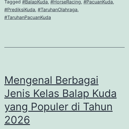
Memul
Tagged
#BalapKuda
,
#HorseRacing
,
#PacuanKuda
,
#PrediksiKuda
,
#TaruhanOlahraga
,
Taruh
#TaruhanPacuanKuda
Balap
Kuda
denga
Aman
di
2026:
Mengenal Berbagai
Pandu
Prakti
Jenis Kelas Balap Kuda
dan
yang Populer di Tahun
Strate
2026
Efektif