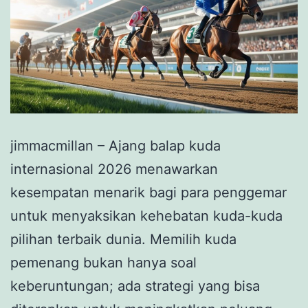
jimmacmillan – Ajang balap kuda
internasional 2026 menawarkan
kesempatan menarik bagi para penggemar
untuk menyaksikan kehebatan kuda-kuda
pilihan terbaik dunia. Memilih kuda
pemenang bukan hanya soal
keberuntungan; ada strategi yang bisa