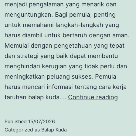
menjadi pengalaman yang menarik dan
menguntungkan. Bagi pemula, penting
untuk memahami langkah-langkah yang
harus diambil untuk bertaruh dengan aman.
Memulai dengan pengetahuan yang tepat
dan strategi yang baik dapat membantu
menghindari kerugian yang tidak perlu dan
meningkatkan peluang sukses. Pemula
harus mencari informasi tentang cara kerja
Tips
taruhan balap kuda.…
Continue reading
Bagi
Pemul
Published
15/07/2026
untuk
Categorized as
Balap Kuda