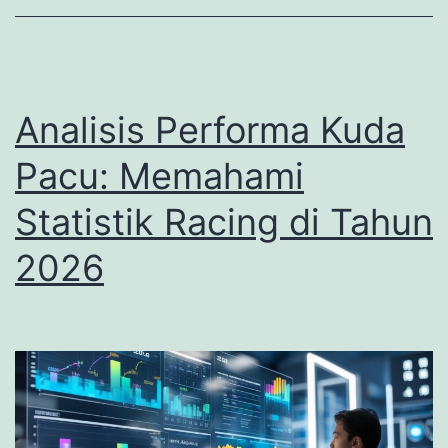
Internasional
2026
Analisis Performa Kuda
Pacu: Memahami
Statistik Racing di Tahun
2026