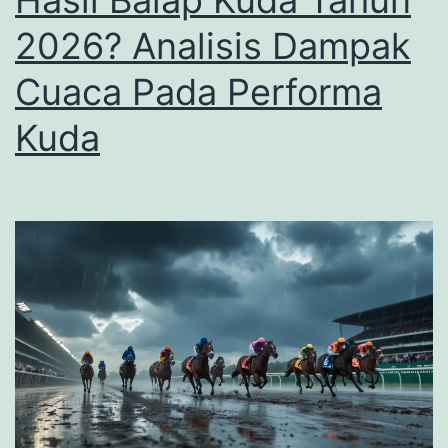
Hasil Balap Kuda Tahun
2026? Analisis Dampak
Cuaca Pada Performa
Kuda