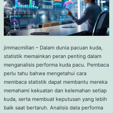
jimmacmillan – Dalam dunia pacuan kuda,
statistik memainkan peran penting dalam
menganalisis performa kuda pacu. Pembaca
perlu tahu bahwa mengetahui cara
membaca statistik dapat membantu mereka
memahami kekuatan dan kelemahan setiap
kuda, serta membuat keputusan yang lebih
baik saat bertaruh. Analisis data performa