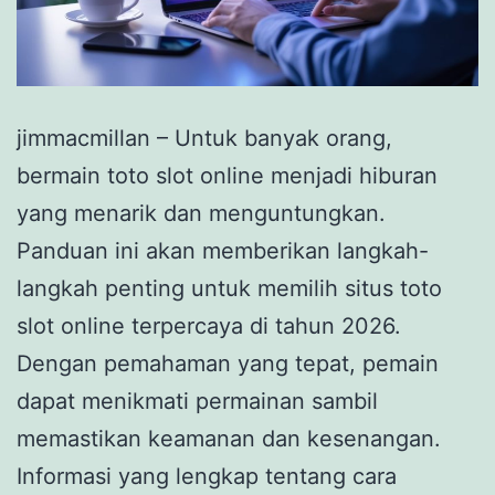
jimmacmillan – Untuk banyak orang,
bermain toto slot online menjadi hiburan
yang menarik dan menguntungkan.
Panduan ini akan memberikan langkah-
langkah penting untuk memilih situs toto
slot online terpercaya di tahun 2026.
Dengan pemahaman yang tepat, pemain
dapat menikmati permainan sambil
memastikan keamanan dan kesenangan.
Informasi yang lengkap tentang cara