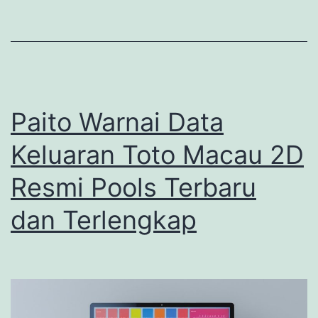
Toto
Macau
Terlengkap
Paito Warnai Data
Keluaran Toto Macau 2D
Resmi Pools Terbaru
dan Terlengkap