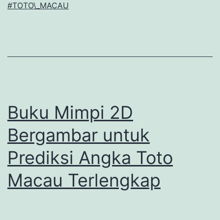
#TOTO\_MACAU
QRIS
Tanpa
Potongan
Terpercaya
Buku Mimpi 2D
Bergambar untuk
Prediksi Angka Toto
Macau Terlengkap