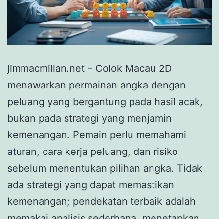
jimmacmillan.net – Colok Macau 2D
menawarkan permainan angka dengan
peluang yang bergantung pada hasil acak,
bukan pada strategi yang menjamin
kemenangan. Pemain perlu memahami
aturan, cara kerja peluang, dan risiko
sebelum menentukan pilihan angka. Tidak
ada strategi yang dapat memastikan
kemenangan; pendekatan terbaik adalah
memakai analisis sederhana, menetapkan