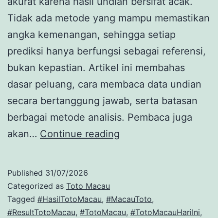
akurat karena hasil undian bersifat acak.
Tidak ada metode yang mampu memastikan
angka kemenangan, sehingga setiap
prediksi hanya berfungsi sebagai referensi,
bukan kepastian. Artikel ini membahas
dasar peluang, cara membaca data undian
secara bertanggung jawab, serta batasan
berbagai metode analisis. Pembaca juga
Prediksi
akan…
Continue reading
Angka
Main
Published
31/07/2026
Toto
Categorized as
Toto Macau
Macau
Tagged
#HasilTotoMacau
,
#MacauToto
,
#ResultTotoMacau
,
#TotoMacau
,
#TotoMacauHariIni
,
2D