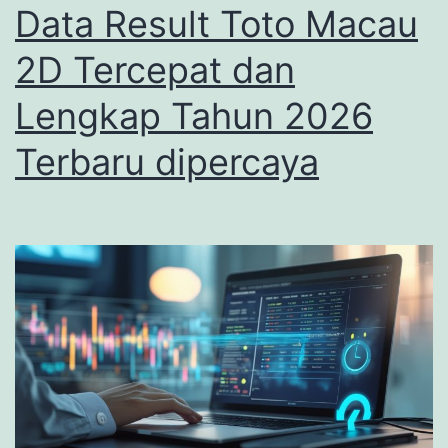
Data Result Toto Macau
Akura
2D Tercepat dan
Lengkap Tahun 2026
Terbaru dipercaya