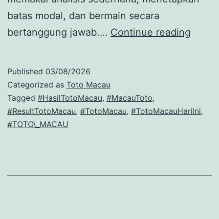
batas modal, dan bermain secara
Strate
bertanggung jawab.…
Continue reading
Jitu
Mena
Published
03/08/2026
Main
Categorized as
Toto Macau
Colok
Tagged
#HasilTotoMacau
,
#MacauToto
,
#ResultTotoMacau
,
#TotoMacau
,
#TotoMacauHariIni
,
Maca
#TOTO\_MACAU
2D
Hadia
Terbe
deng
Analis
Angk