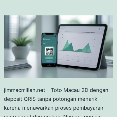
jimmacmillan.net – Toto Macau 2D dengan
deposit QRIS tanpa potongan menarik
karena menawarkan proses pembayaran
yang cepat dan praktis. Namun, pemain