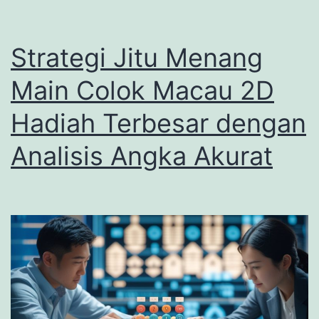
dan
Terlengkap
Strategi Jitu Menang
Main Colok Macau 2D
Hadiah Terbesar dengan
Analisis Angka Akurat