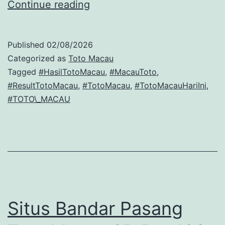
Data
Continue reading
Result
Toto
Published
02/08/2026
Macau
Categorized as
Toto Macau
2D
Tagged
#HasilTotoMacau
,
#MacauToto
,
#ResultTotoMacau
,
#TotoMacau
,
#TotoMacauHariIni
,
Tercepat
#TOTO\_MACAU
dan
Lengkap
Tahun
2026
Terbaru
dipercaya
Situs Bandar Pasang