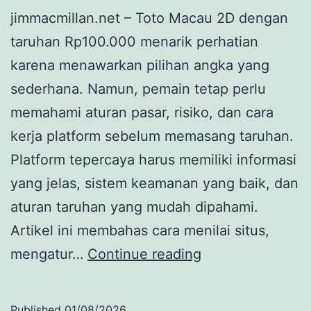
jimmacmillan.net – Toto Macau 2D dengan
taruhan Rp100.000 menarik perhatian
karena menawarkan pilihan angka yang
sederhana. Namun, pemain tetap perlu
memahami aturan pasar, risiko, dan cara
kerja platform sebelum memasang taruhan.
Platform tepercaya harus memiliki informasi
yang jelas, sistem keamanan yang baik, dan
aturan taruhan yang mudah dipahami.
Artikel ini membahas cara menilai situs,
Situs
mengatur…
Continue reading
Bandar
Pasang
Published
01/08/2026