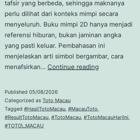
tafsir yang berbeda, sehingga maknanya
perlu dilihat dari konteks mimpi secara
menyeluruh. Buku mimpi 2D hanya menjadi
referensi hiburan, bukan jaminan angka
yang pasti keluar. Pembahasan ini
menjelaskan arti simbol bergambar, cara
Buku
menafsirkan…
Continue reading
Mimpi
2D
Published
05/08/2026
Bergambar
Categorized as
Toto Macau
untuk
Tagged
#HasilTotoMacau
,
#MacauToto
,
#ResultTotoMacau
,
#TotoMacau
,
#TotoMacauHariIni
,
Prediksi
#TOTO\_MACAU
Angka