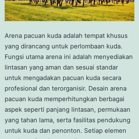
Arena pacuan kuda adalah tempat khusus
yang dirancang untuk perlombaan kuda.
Fungsi utama arena ini adalah menyediakan
lintasan yang aman dan sesuai standar
untuk mengadakan pacuan kuda secara
profesional dan terorganisir. Desain arena
pacuan kuda memperhitungkan berbagai
aspek seperti panjang lintasan, permukaan
yang tahan lama, serta fasilitas pendukung
untuk kuda dan penonton. Setiap elemen