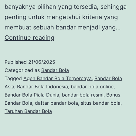
banyaknya pilihan yang tersedia, sehingga
penting untuk mengetahui kriteria yang
membuat sebuah bandar menjadi yang…
Bandar
Continue reading
Taruhan
Bola
Published
21/06/2025
Terbaik:
Categorized as
Bandar Bola
Panduan
Tagged
Agen Bandar Bola Terpercaya
,
Bandar Bola
Asia
,
Bandar Bola Indonesia
,
bandar bola online
,
Menemukan
Bandar Bola Piala Dunia
,
bandar bola resmi
,
Bonus
Pilihan
Bandar Bola
,
daftar bandar bola
,
situs bandar bola
,
Tepat
Taruhan Bandar Bola
untuk
Taruhan