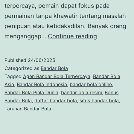
terpercaya, pemain dapat fokus pada
permainan tanpa khawatir tentang masalah
penipuan atau ketidakadilan. Banyak orang
Bandar
menganggap…
Continue reading
Bola
Terpercaya:
Published
24/06/2025
Panduan
Categorized as
Bandar Bola
Memilih
Tagged
Agen Bandar Bola Terpercaya
,
Bandar Bola
Asia
,
Bandar Bola Indonesia
,
bandar bola online
,
dan
Bandar Bola Piala Dunia
,
bandar bola resmi
,
Bonus
Mencari
Bandar Bola
,
daftar bandar bola
,
situs bandar bola
,
Keberuntung
Taruhan Bandar Bola
dalam
Taruhan