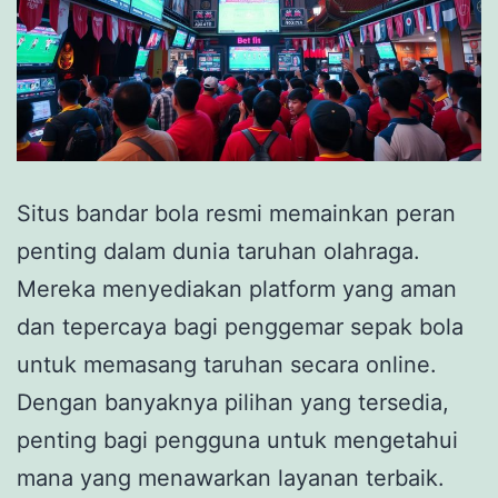
Situs bandar bola resmi memainkan peran
penting dalam dunia taruhan olahraga.
Mereka menyediakan platform yang aman
dan tepercaya bagi penggemar sepak bola
untuk memasang taruhan secara online.
Dengan banyaknya pilihan yang tersedia,
penting bagi pengguna untuk mengetahui
mana yang menawarkan layanan terbaik.