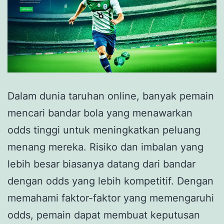
Dalam dunia taruhan online, banyak pemain
mencari bandar bola yang menawarkan
odds tinggi untuk meningkatkan peluang
menang mereka. Risiko dan imbalan yang
lebih besar biasanya datang dari bandar
dengan odds yang lebih kompetitif. Dengan
memahami faktor-faktor yang memengaruhi
odds, pemain dapat membuat keputusan