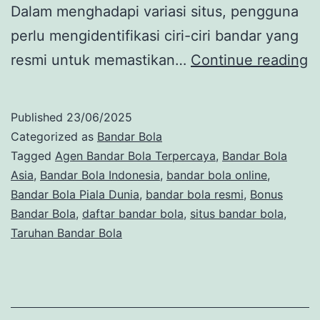
Dalam menghadapi variasi situs, pengguna
perlu mengidentifikasi ciri-ciri bandar yang
S
resmi untuk memastikan…
Continue reading
B
B
Published
23/06/2025
R
Categorized as
Bandar Bola
P
Tagged
Agen Bandar Bola Terpercaya
,
Bandar Bola
Asia
,
Bandar Bola Indonesia
,
bandar bola online
,
L
Bandar Bola Piala Dunia
,
bandar bola resmi
,
Bonus
u
Bandar Bola
,
daftar bandar bola
,
situs bandar bola
,
T
Taruhan Bandar Bola
A
d
T