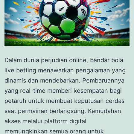
Dalam dunia perjudian online, bandar bola
live betting menawarkan pengalaman yang
dinamis dan mendebarkan. Pembaruannya
yang real-time memberi kesempatan bagi
petaruh untuk membuat keputusan cerdas
saat permainan berlangsung. Kemudahan
akses melalui platform digital
memungkinkan semua orang untuk