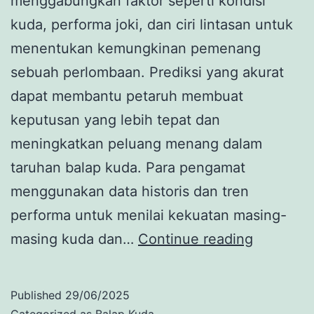
menggabungkan faktor seperti kondisi
kuda, performa joki, dan ciri lintasan untuk
menentukan kemungkinan pemenang
sebuah perlombaan. Prediksi yang akurat
dapat membantu petaruh membuat
keputusan yang lebih tepat dan
meningkatkan peluang menang dalam
taruhan balap kuda. Para pengamat
menggunakan data historis dan tren
performa untuk menilai kekuatan masing-
Prediksi
masing kuda dan…
Continue reading
Balap
Kuda
Published
29/06/2025
Terakura