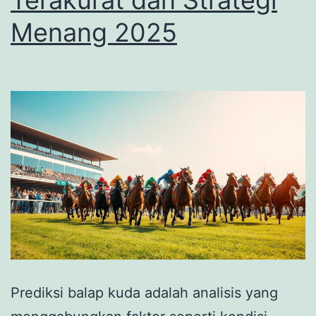
Terakurat dan Strategi
Menang 2025
Prediksi balap kuda adalah analisis yang