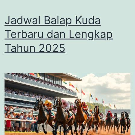
Jadwal Balap Kuda
Terbaru dan Lengkap
Tahun 2025