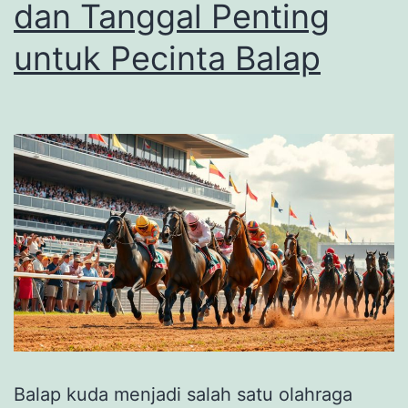
dan Tanggal Penting
untuk Pecinta Balap
Balap kuda menjadi salah satu olahraga