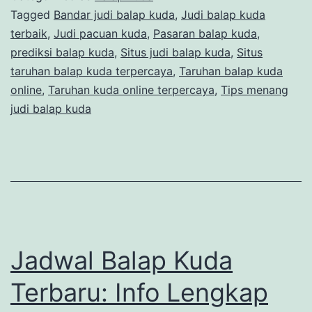
untuk
Tagged
Bandar judi balap kuda
,
Judi balap kuda
terbaik
,
Judi pacuan kuda
,
Pasaran balap kuda
,
Taruhan
prediksi balap kuda
,
Situs judi balap kuda
,
Situs
Aman
taruhan balap kuda terpercaya
,
Taruhan balap kuda
dan
online
,
Taruhan kuda online terpercaya
,
Tips menang
judi balap kuda
Menguntungkan
Jadwal Balap Kuda
Terbaru: Info Lengkap