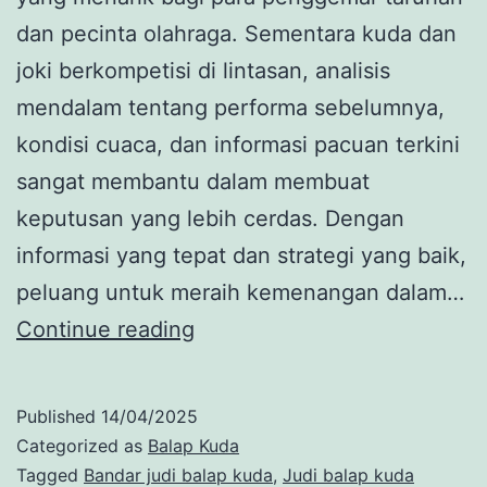
dan pecinta olahraga. Sementara kuda dan
joki berkompetisi di lintasan, analisis
mendalam tentang performa sebelumnya,
kondisi cuaca, dan informasi pacuan terkini
sangat membantu dalam membuat
keputusan yang lebih cerdas. Dengan
informasi yang tepat dan strategi yang baik,
peluang untuk meraih kemenangan dalam…
Prediksi
Continue reading
Balap
Kuda
Published
14/04/2025
Hari
Categorized as
Balap Kuda
Ini:
Tagged
Bandar judi balap kuda
,
Judi balap kuda