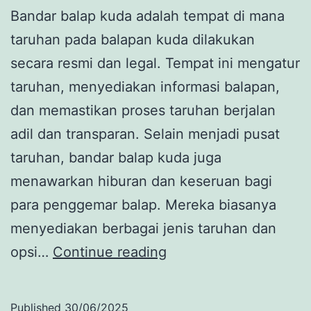
Bandar balap kuda adalah tempat di mana
taruhan pada balapan kuda dilakukan
secara resmi dan legal. Tempat ini mengatur
taruhan, menyediakan informasi balapan,
dan memastikan proses taruhan berjalan
adil dan transparan. Selain menjadi pusat
taruhan, bandar balap kuda juga
menawarkan hiburan dan keseruan bagi
para penggemar balap. Mereka biasanya
menyediakan berbagai jenis taruhan dan
Bandar
opsi…
Continue reading
Balap
Kuda
Published
30/06/2025