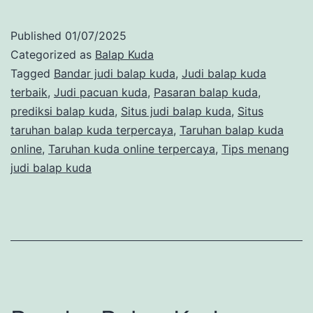
Balap
Kuda
Published
01/07/2025
Terbaru
Categorized as
Balap Kuda
dan
Tagged
Bandar judi balap kuda
,
Judi balap kuda
terbaik
,
Judi pacuan kuda
,
Pasaran balap kuda
,
Lengka
prediksi balap kuda
,
Situs judi balap kuda
,
Situs
Tahun
taruhan balap kuda terpercaya
,
Taruhan balap kuda
2025
online
,
Taruhan kuda online terpercaya
,
Tips menang
judi balap kuda