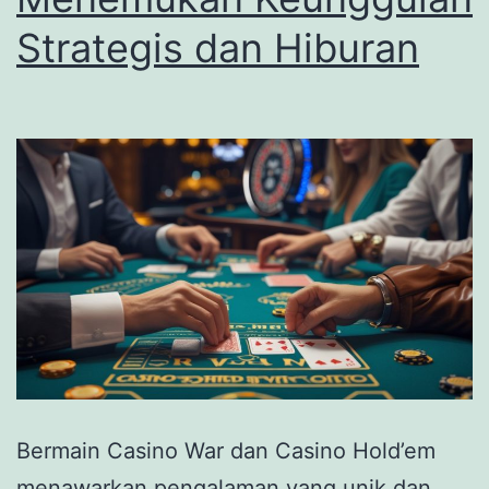
Strategis dan Hiburan
Bermain Casino War dan Casino Hold’em
menawarkan pengalaman yang unik dan