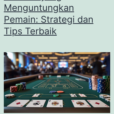
Menguntungkan
Pemain: Strategi dan
Tips Terbaik