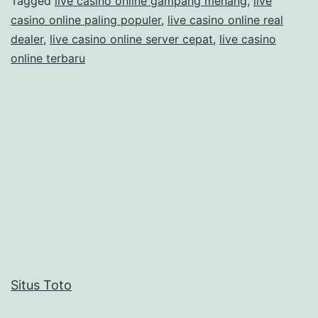
War
Tagged
live casino online gampang menang
,
live
casino online paling populer
,
live casino online real
dan
dealer
,
live casino online server cepat
,
live casino
Casino
online terbaru
Hold’em
untuk
Pemula
Online:
Tips
dan
Strategi
Efektif
Situs Toto