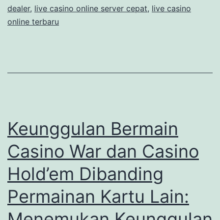
dealer
,
live casino online server cepat
,
live casino
Casino
online terbaru
War
dan
Casino
Hold’em
Online:
Panduan
Keunggulan Bermain
Lengkap
Casino War dan Casino
dan
Strategi
Hold’em Dibanding
Menang
Permainan Kartu Lain:
Menemukan Keunggulan