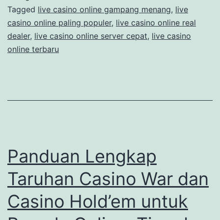
Dan
Tagged
live casino online gampang menang
,
live
casino online paling populer
,
live casino online real
Casino
dealer
,
live casino online server cepat
,
live casino
Hold’em
online terbaru
Dengan
Strategi
Taruhan
yang
Efektif
untuk
Panduan Lengkap
Menang
Taruhan Casino War dan
Casino Hold’em untuk