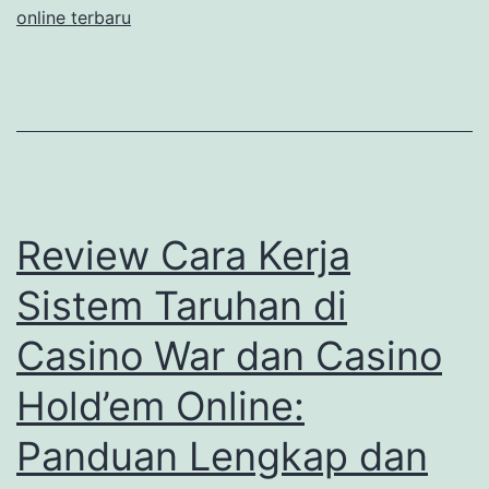
dan
online terbaru
Casino
Hold’em
untuk
Pemula:
Panduan
Praktis
Review Cara Kerja
dan
Sistem Taruhan di
Strategi
Efektif
Casino War dan Casino
Hold’em Online:
Panduan Lengkap dan