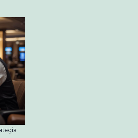
ategis