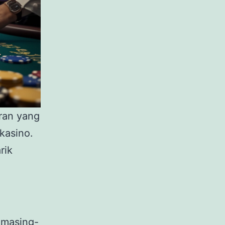
ran yang
kasino.
rik
 masing-