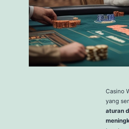
Casino 
yang ser
aturan 
meningk