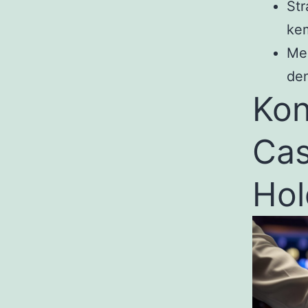
Str
ke
Me
den
Kon
Cas
Hol