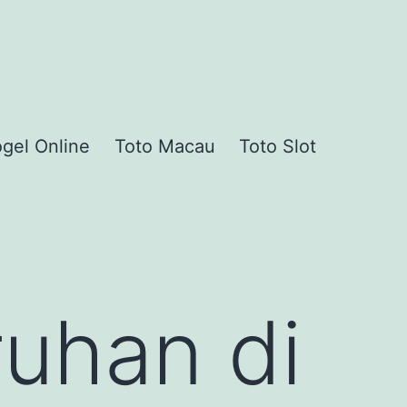
ogel Online
Toto Macau
Toto Slot
ruhan di