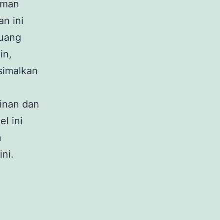
aman
n ini
luang
in,
simalkan
inan dan
l ini
n
ni.