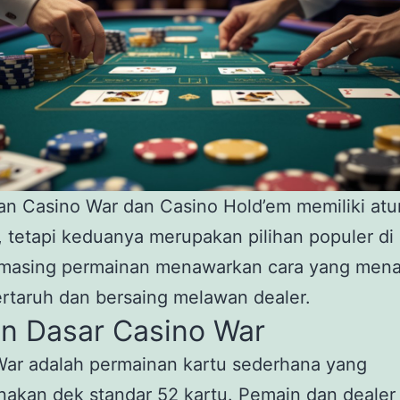
an Casino War dan Casino Hold’em memiliki atu
 tetapi keduanya merupakan pilihan populer di 
masing permainan menawarkan cara yang mena
rtaruh dan bersaing melawan dealer.
an Dasar Casino War
War adalah permainan kartu sederhana yang
akan dek standar 52 kartu. Pemain dan dealer