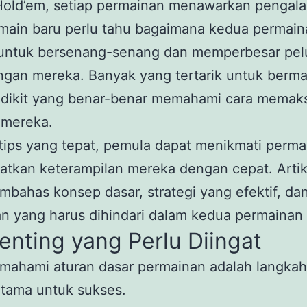
Hold’em, setiap permainan menawarkan pengal
main baru perlu tahu bagaimana kedua permaina
 untuk bersenang-senang dan memperbesar pe
gan mereka. Banyak yang tertarik untuk berma
sedikit yang benar-benar memahami cara memak
 mereka.
tips yang tepat, pemula dapat menikmati perma
tkan keterampilan mereka dengan cepat. Artike
bahas konsep dasar, strategi yang efektif, da
n yang harus dihindari dalam kedua permainan i
enting yang Perlu Diingat
mahami aturan dasar permainan adalah langkah
tama untuk sukses.