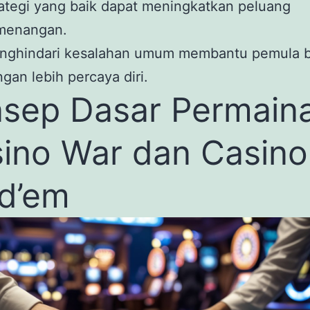
ategi yang baik dapat meningkatkan peluang
menangan.
nghindari kesalahan umum membantu pemula 
gan lebih percaya diri.
sep Dasar Permain
ino War dan Casino
d’em