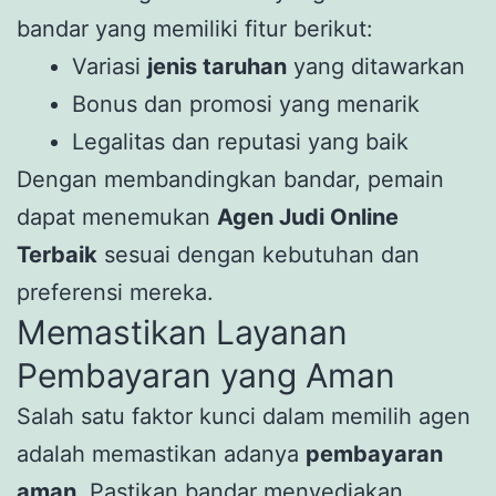
bandar yang memiliki fitur berikut:
Variasi
jenis taruhan
yang ditawarkan
Bonus dan promosi yang menarik
Legalitas dan reputasi yang baik
Dengan membandingkan bandar, pemain
dapat menemukan
Agen Judi Online
Terbaik
sesuai dengan kebutuhan dan
preferensi mereka.
Memastikan Layanan
Pembayaran yang Aman
Salah satu faktor kunci dalam memilih agen
adalah memastikan adanya
pembayaran
aman
. Pastikan bandar menyediakan