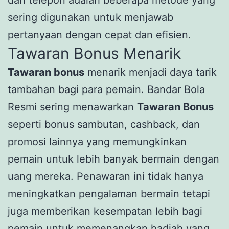
dan telepon adalah beberapa metode yang
sering digunakan untuk menjawab
pertanyaan dengan cepat dan efisien.
Tawaran Bonus Menarik
Tawaran bonus
menarik menjadi daya tarik
tambahan bagi para pemain. Bandar Bola
Resmi sering menawarkan
Tawaran Bonus
seperti bonus sambutan, cashback, dan
promosi lainnya yang memungkinkan
pemain untuk lebih banyak bermain dengan
uang mereka. Penawaran ini tidak hanya
meningkatkan pengalaman bermain tetapi
juga memberikan kesempatan lebih bagi
pemain untuk memenangkan hadiah yang