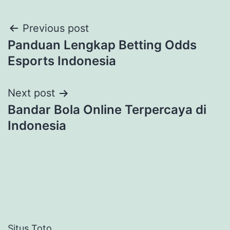
Post
Previous post
Panduan Lengkap Betting Odds
navigation
Esports Indonesia
Next post
Bandar Bola Online Terpercaya di
Indonesia
Situs Toto