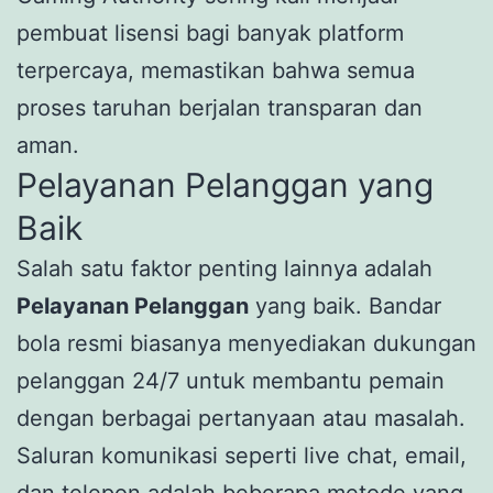
pembuat lisensi bagi banyak platform
terpercaya, memastikan bahwa semua
proses taruhan berjalan transparan dan
aman.
Pelayanan Pelanggan yang
Baik
Salah satu faktor penting lainnya adalah
Pelayanan Pelanggan
yang baik. Bandar
bola resmi biasanya menyediakan dukungan
pelanggan 24/7 untuk membantu pemain
dengan berbagai pertanyaan atau masalah.
Saluran komunikasi seperti live chat, email,