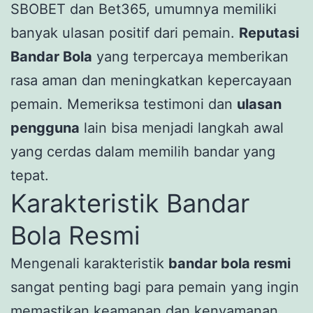
SBOBET dan Bet365, umumnya memiliki
banyak ulasan positif dari pemain.
Reputasi
Bandar Bola
yang terpercaya memberikan
rasa aman dan meningkatkan kepercayaan
pemain. Memeriksa testimoni dan
ulasan
pengguna
lain bisa menjadi langkah awal
yang cerdas dalam memilih bandar yang
tepat.
Karakteristik Bandar
Bola Resmi
Mengenali karakteristik
bandar bola resmi
sangat penting bagi para pemain yang ingin
memastikan keamanan dan kenyamanan