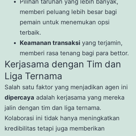
Pilihan taruhan yang lebih banyak,
memberi peluang lebih besar bagi
pemain untuk menemukan opsi
terbaik.
Keamanan transaksi
yang terjamin,
memberi rasa tenang bagi para bettor.
Kerjasama dengan Tim dan
Liga Ternama
Salah satu faktor yang menjadikan agen ini
dipercaya
adalah kerjasama yang mereka
jalin dengan tim dan liga ternama.
Kolaborasi ini tidak hanya meningkatkan
kredibilitas tetapi juga memberikan