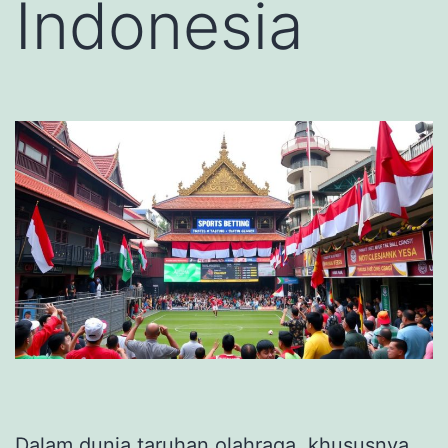
Indonesia
Dalam dunia taruhan olahraga, khususnya