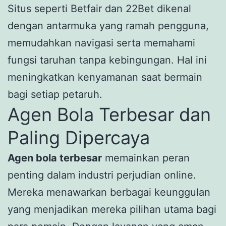
Situs seperti Betfair dan 22Bet dikenal
dengan antarmuka yang ramah pengguna,
memudahkan navigasi serta memahami
fungsi taruhan tanpa kebingungan. Hal ini
meningkatkan kenyamanan saat bermain
bagi setiap petaruh.
Agen Bola Terbesar dan
Paling Dipercaya
Agen bola terbesar
memainkan peran
penting dalam industri perjudian online.
Mereka menawarkan berbagai keunggulan
yang menjadikan mereka pilihan utama bagi