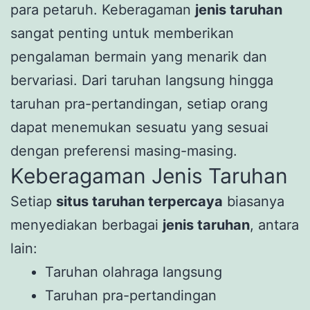
para petaruh. Keberagaman
jenis taruhan
sangat penting untuk memberikan
pengalaman bermain yang menarik dan
bervariasi. Dari taruhan langsung hingga
taruhan pra-pertandingan, setiap orang
dapat menemukan sesuatu yang sesuai
dengan preferensi masing-masing.
Keberagaman Jenis Taruhan
Setiap
situs taruhan terpercaya
biasanya
menyediakan berbagai
jenis taruhan
, antara
lain:
Taruhan olahraga langsung
Taruhan pra-pertandingan