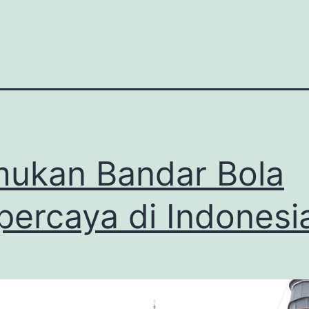
ukan Bandar Bola
percaya di Indonesi