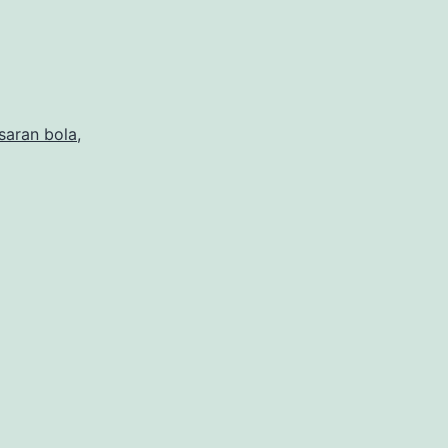
saran bola
,