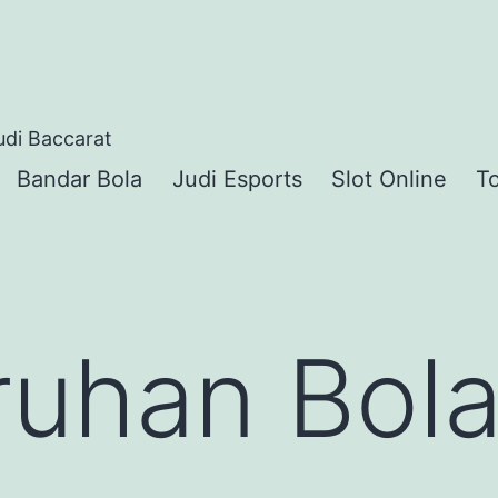
di Baccarat
Bandar Bola
Judi Esports
Slot Online
T
ruhan Bol