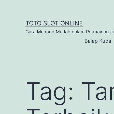
Skip
to
content
TOTO SLOT ONLINE
Cara Menang Mudah dalam Permainan Ju
Balap Kuda
Tag:
Ta