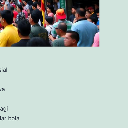
ial
ya
agi
ar bola