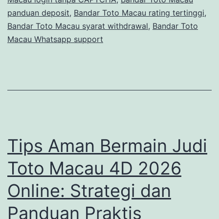
panduan deposit
,
Bandar Toto Macau rating tertinggi
Menang
,
Bandar Toto Macau syarat withdrawal
,
Bandar Toto
Anda
Macau Whatsapp support
Secara
Efektif
Tips Aman Bermain Judi
Toto Macau 4D 2026
Online: Strategi dan
Panduan Praktis