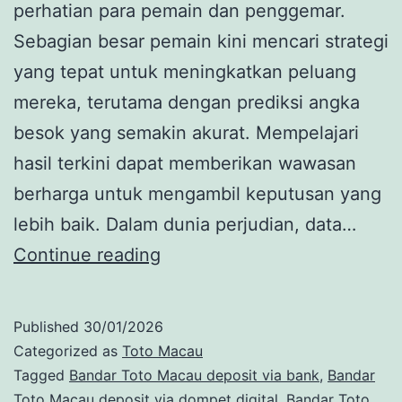
perhatian para pemain dan penggemar.
Sebagian besar pemain kini mencari strategi
yang tepat untuk meningkatkan peluang
mereka, terutama dengan prediksi angka
besok yang semakin akurat. Mempelajari
hasil terkini dapat memberikan wawasan
berharga untuk mengambil keputusan yang
lebih baik. Dalam dunia perjudian, data…
Hasil
Continue reading
Terbaru
Judi
Published
30/01/2026
Toto
Categorized as
Toto Macau
Macau
Tagged
Bandar Toto Macau deposit via bank
,
Bandar
Toto Macau deposit via dompet digital
,
Bandar Toto