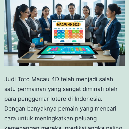
Judi Toto Macau 4D telah menjadi salah
satu permainan yang sangat diminati oleh
para penggemar lotere di Indonesia.
Dengan banyaknya pemain yang mencari
cara untuk meningkatkan peluang
kemenangan mereka, prediksi angka paling