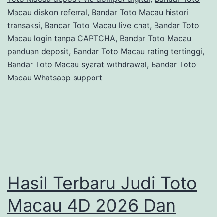
Macau
Macau diskon referral
,
Bandar Toto Macau histori
4D
transaksi
,
Bandar Toto Macau live chat
,
Bandar Toto
2026
Macau login tanpa CAPTCHA
,
Bandar Toto Macau
panduan deposit
,
Bandar Toto Macau rating tertinggi
Online:
,
Bandar Toto Macau syarat withdrawal
,
Bandar Toto
Strategi
Macau Whatsapp support
dan
Panduan
Praktis
Hasil Terbaru Judi Toto
Macau 4D 2026 Dan