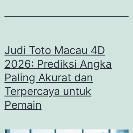
Efektif
Judi Toto Macau 4D
2026: Prediksi Angka
Paling Akurat dan
Terpercaya untuk
Pemain