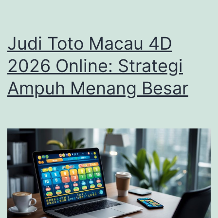
Menang
Judi Toto Macau 4D
2026 Online: Strategi
Ampuh Menang Besar