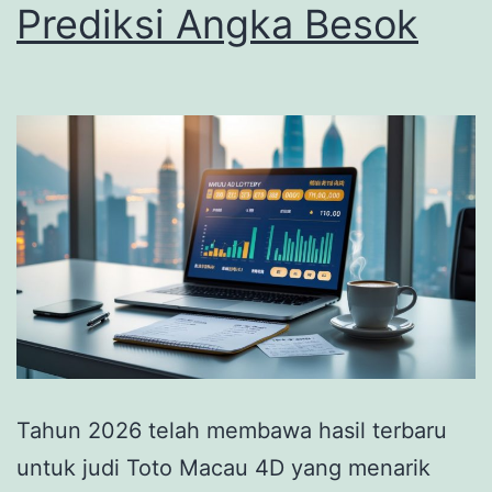
Prediksi Angka Besok
Tahun 2026 telah membawa hasil terbaru
untuk judi Toto Macau 4D yang menarik