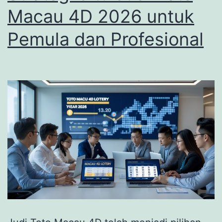
Macau 4D 2026 untuk
Pemula dan Profesional