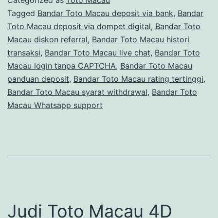
Categorized as
Toto Macau
Macau
Tagged
Bandar Toto Macau deposit via bank
,
Bandar
Toto Macau deposit via dompet digital
,
Bandar Toto
4D
Macau diskon referral
,
Bandar Toto Macau histori
2026
transaksi
,
Bandar Toto Macau live chat
,
Bandar Toto
untuk
Macau login tanpa CAPTCHA
,
Bandar Toto Macau
panduan deposit
Pemula
,
Bandar Toto Macau rating tertinggi
,
Bandar Toto Macau syarat withdrawal
,
Bandar Toto
dan
Macau Whatsapp support
Profesional
Judi Toto Macau 4D