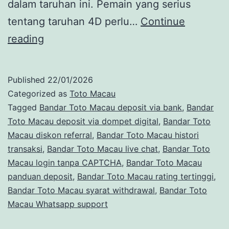
dalam taruhan ini. Pemain yang serius
tentang taruhan 4D perlu…
Continue
Cara
reading
Menang
Judi
Published
22/01/2026
Toto
Categorized as
Toto Macau
Macau
Tagged
Bandar Toto Macau deposit via bank
,
Bandar
Toto Macau deposit via dompet digital
,
Bandar Toto
4D
Macau diskon referral
,
Bandar Toto Macau histori
2026
transaksi
,
Bandar Toto Macau live chat
,
Bandar Toto
dengan
Macau login tanpa CAPTCHA
,
Bandar Toto Macau
panduan deposit
Strategi
,
Bandar Toto Macau rating tertinggi
,
Bandar Toto Macau syarat withdrawal
,
Bandar Toto
Terbaru
Macau Whatsapp support
yang