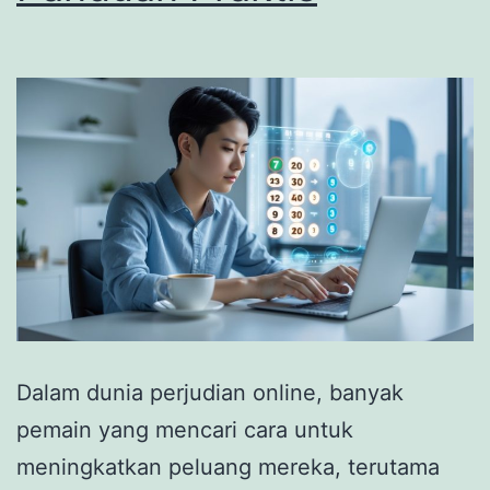
Dalam dunia perjudian online, banyak
pemain yang mencari cara untuk
meningkatkan peluang mereka, terutama