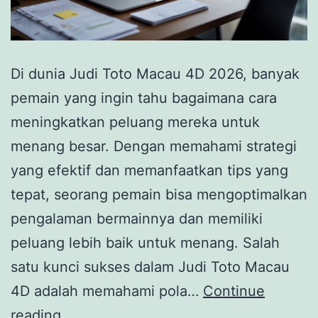
Di dunia Judi Toto Macau 4D 2026, banyak
pemain yang ingin tahu bagaimana cara
meningkatkan peluang mereka untuk
menang besar. Dengan memahami strategi
yang efektif dan memanfaatkan tips yang
tepat, seorang pemain bisa mengoptimalkan
pengalaman bermainnya dan memiliki
peluang lebih baik untuk menang. Salah
satu kunci sukses dalam Judi Toto Macau
4D adalah memahami pola…
Continue
Judi
reading