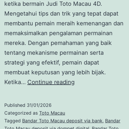
ketika bermain Judi Toto Macau 4D.
Mengetahui tips dan trik yang tepat dapat
membantu pemain meraih kemenangan dan
memaksimalkan pengalaman permainan
mereka. Dengan pemahaman yang baik
tentang mekanisme permainan serta
strategi yang efektif, pemain dapat
membuat keputusan yang lebih bijak.
Tips
Ketika…
Continue reading
Aman
Bermain
Published
31/01/2026
Judi
Categorized as
Toto Macau
Toto
Tagged
Bandar Toto Macau deposit via bank
,
Bandar
Toto Macau deposit via dompet digital
,
Bandar Toto