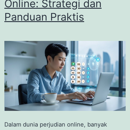
Online: Strategi dan
Panduan Praktis
Dalam dunia perjudian online, banyak