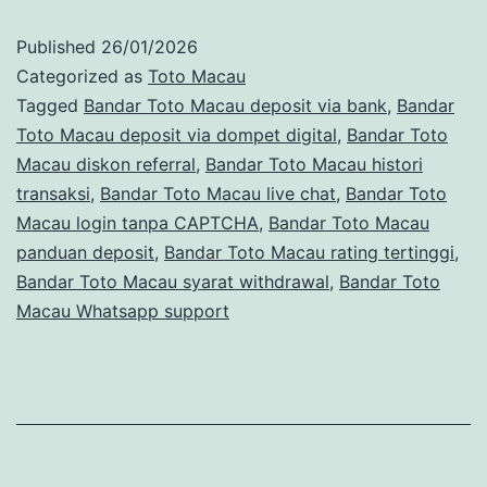
Judi
Published
26/01/2026
Toto
Categorized as
Toto Macau
Macau
Tagged
Bandar Toto Macau deposit via bank
,
Bandar
Toto Macau deposit via dompet digital
,
Bandar Toto
4D
Macau diskon referral
,
Bandar Toto Macau histori
2026
transaksi
,
Bandar Toto Macau live chat
,
Bandar Toto
untuk
Macau login tanpa CAPTCHA
,
Bandar Toto Macau
panduan deposit
Pemula
,
Bandar Toto Macau rating tertinggi
,
Bandar Toto Macau syarat withdrawal
,
Bandar Toto
dan
Macau Whatsapp support
Profesional