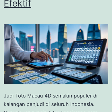
Efektif
Judi Toto Macau 4D semakin populer di
kalangan penjudi di seluruh Indonesia.