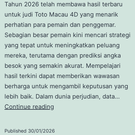
Tahun 2026 telah membawa hasil terbaru
untuk judi Toto Macau 4D yang menarik
perhatian para pemain dan penggemar.
Sebagian besar pemain kini mencari strategi
yang tepat untuk meningkatkan peluang
mereka, terutama dengan prediksi angka
besok yang semakin akurat. Mempelajari
hasil terkini dapat memberikan wawasan
berharga untuk mengambil keputusan yang
lebih baik. Dalam dunia perjudian, data…
Hasil
Continue reading
Terbaru
Judi
Published
30/01/2026