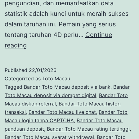
pengundian, dan memanfaatkan data
statistik adalah kunci untuk meraih sukses
dalam taruhan ini. Pemain yang serius
tentang taruhan 4D perlu…
Continue
Cara
reading
Menang
Judi
Published
22/01/2026
Toto
Categorized as
Toto Macau
Macau
Tagged
Bandar Toto Macau deposit via bank
,
Bandar
Toto Macau deposit via dompet digital
,
Bandar Toto
4D
Macau diskon referral
,
Bandar Toto Macau histori
2026
transaksi
,
Bandar Toto Macau live chat
,
Bandar Toto
dengan
Macau login tanpa CAPTCHA
,
Bandar Toto Macau
panduan deposit
Strategi
,
Bandar Toto Macau rating tertinggi
,
Bandar Toto Macau syarat withdrawal
,
Bandar Toto