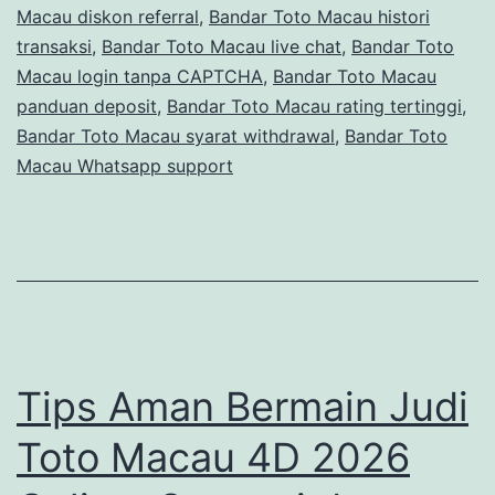
Macau diskon referral
,
Bandar Toto Macau histori
Maksimal
transaksi
,
Bandar Toto Macau live chat
,
Bandar Toto
Peluang
Macau login tanpa CAPTCHA
,
Bandar Toto Macau
panduan deposit
,
Bandar Toto Macau rating tertinggi
Menang
,
Bandar Toto Macau syarat withdrawal
,
Bandar Toto
Anda
Macau Whatsapp support
Secara
Efektif
Tips Aman Bermain Judi
Toto Macau 4D 2026