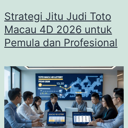
Strategi Jitu Judi Toto
Macau 4D 2026 untuk
Pemula dan Profesional