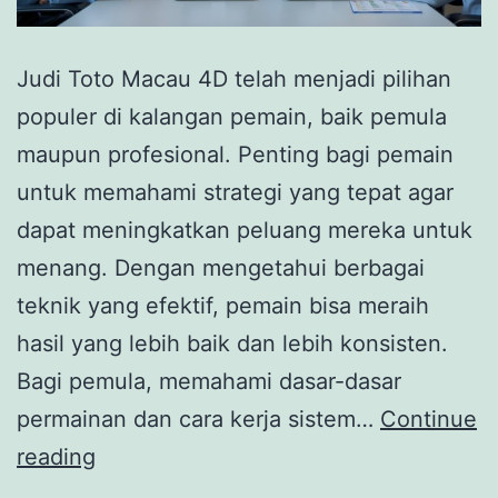
Judi Toto Macau 4D telah menjadi pilihan
populer di kalangan pemain, baik pemula
maupun profesional. Penting bagi pemain
untuk memahami strategi yang tepat agar
dapat meningkatkan peluang mereka untuk
menang. Dengan mengetahui berbagai
teknik yang efektif, pemain bisa meraih
hasil yang lebih baik dan lebih konsisten.
Bagi pemula, memahami dasar-dasar
permainan dan cara kerja sistem…
Continue
Strategi
reading
Jitu