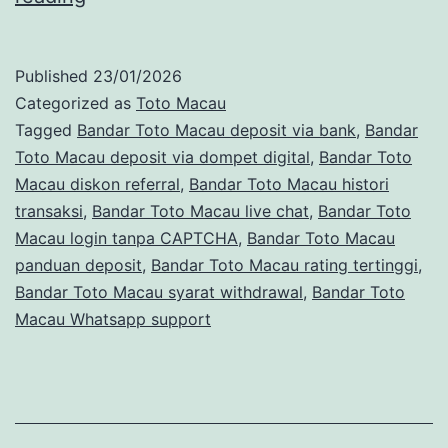
Toto
Macau
Published
23/01/2026
4D
Categorized as
Toto Macau
2026
Tagged
Bandar Toto Macau deposit via bank
,
Bandar
Toto Macau deposit via dompet digital
,
Bandar Toto
Online:
Macau diskon referral
,
Bandar Toto Macau histori
Strategi
transaksi
,
Bandar Toto Macau live chat
,
Bandar Toto
Ampuh
Macau login tanpa CAPTCHA
,
Bandar Toto Macau
panduan deposit
Menang
,
Bandar Toto Macau rating tertinggi
,
Bandar Toto Macau syarat withdrawal
,
Bandar Toto
Besar
Macau Whatsapp support