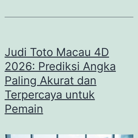
Efektif
Judi Toto Macau 4D
2026: Prediksi Angka
Paling Akurat dan
Terpercaya untuk
Pemain