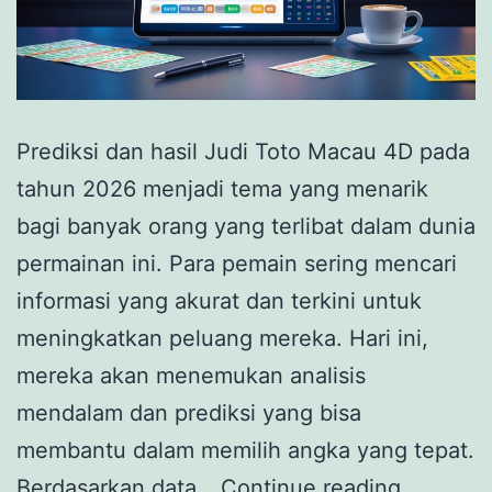
Prediksi dan hasil Judi Toto Macau 4D pada
tahun 2026 menjadi tema yang menarik
bagi banyak orang yang terlibat dalam dunia
permainan ini. Para pemain sering mencari
informasi yang akurat dan terkini untuk
meningkatkan peluang mereka. Hari ini,
mereka akan menemukan analisis
mendalam dan prediksi yang bisa
membantu dalam memilih angka yang tepat.
Prediksi
Berdasarkan data…
Continue reading