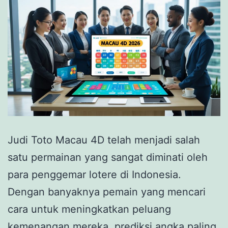
Judi Toto Macau 4D telah menjadi salah
satu permainan yang sangat diminati oleh
para penggemar lotere di Indonesia.
Dengan banyaknya pemain yang mencari
cara untuk meningkatkan peluang
kemenangan mereka, prediksi angka paling