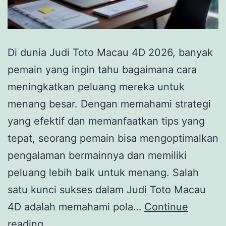
Di dunia Judi Toto Macau 4D 2026, banyak
pemain yang ingin tahu bagaimana cara
meningkatkan peluang mereka untuk
menang besar. Dengan memahami strategi
yang efektif dan memanfaatkan tips yang
tepat, seorang pemain bisa mengoptimalkan
pengalaman bermainnya dan memiliki
peluang lebih baik untuk menang. Salah
satu kunci sukses dalam Judi Toto Macau
4D adalah memahami pola…
Continue
Judi
reading