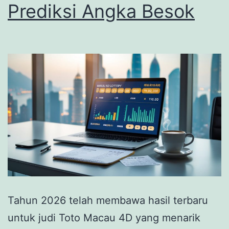
Prediksi Angka Besok
Tahun 2026 telah membawa hasil terbaru
untuk judi Toto Macau 4D yang menarik