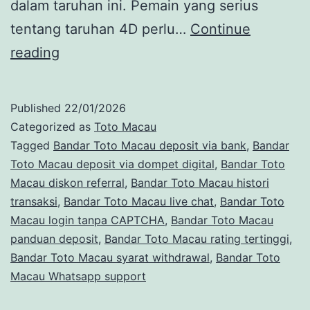
dalam taruhan ini. Pemain yang serius
tentang taruhan 4D perlu…
Continue
Cara
reading
Menang
Judi
Published
22/01/2026
Toto
Categorized as
Toto Macau
Macau
Tagged
Bandar Toto Macau deposit via bank
,
Bandar
Toto Macau deposit via dompet digital
,
Bandar Toto
4D
Macau diskon referral
,
Bandar Toto Macau histori
2026
transaksi
,
Bandar Toto Macau live chat
,
Bandar Toto
dengan
Macau login tanpa CAPTCHA
,
Bandar Toto Macau
panduan deposit
Strategi
,
Bandar Toto Macau rating tertinggi
,
Bandar Toto Macau syarat withdrawal
,
Bandar Toto
Terbaru
Macau Whatsapp support
yang