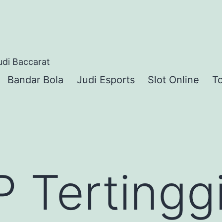
di Baccarat
Bandar Bola
Judi Esports
Slot Online
T
P Tertinggi