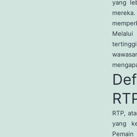
yang le
mereka.
memperk
Melalui
terting
wawasan
mengapa 
Def
RTP
RTP, ata
yang k
Pemain