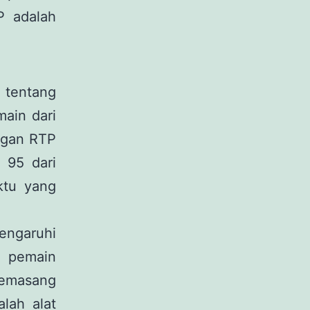
P adalah
 tentang
ain dari
ngan RTP
 95 dari
ktu yang
engaruhi
, pemain
memasang
lah alat