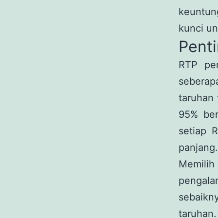
keuntun
kunci un
Pent
RTP pen
seberap
taruhan
95% ber
setiap 
panjang.
Memilih
pengala
sebaikn
taruhan