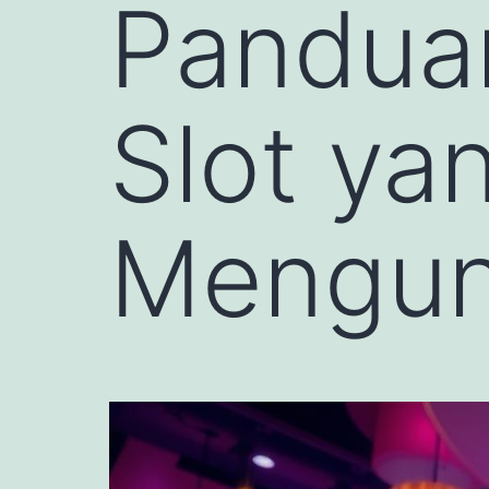
Pandua
Slot ya
Mengun