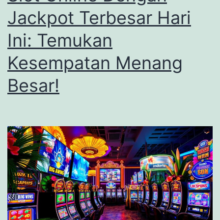
Jackpot Terbesar Hari
Ini: Temukan
Kesempatan Menang
Besar!