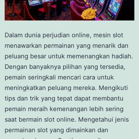
Dalam dunia perjudian online, mesin slot
menawarkan permainan yang menarik dan
peluang besar untuk memenangkan hadiah.
Dengan banyaknya pilihan yang tersedia,
pemain seringkali mencari cara untuk
meningkatkan peluang mereka. Mengikuti
tips dan trik yang tepat dapat membantu
pemain meraih kemenangan lebih sering
saat bermain slot online. Mengetahui jenis
permainan slot yang dimainkan dan