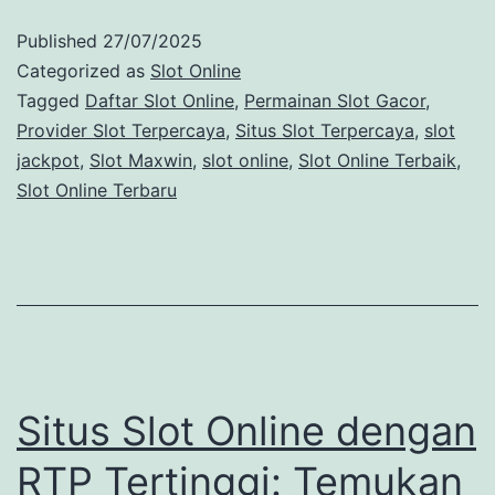
Gratis
Published
27/07/2025
di
Categorized as
Slot Online
Slot
Tagged
Daftar Slot Online
,
Permainan Slot Gacor
,
Provider Slot Terpercaya
,
Situs Slot Terpercaya
,
slot
Online:
jackpot
,
Slot Maxwin
,
slot online
,
Slot Online Terbaik
,
Strategi
Slot Online Terbaru
untuk
Memaksimalkan
Kemenangan
Anda
Situs Slot Online dengan
RTP Tertinggi: Temukan