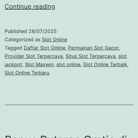
Slot
Continue reading
Online
Dengan
Published
28/07/2025
Jackpot
Categorized as
Slot Online
Terbesar
Tagged
Daftar Slot Online
,
Permainan Slot Gacor
,
Provider Slot Terpercaya
,
Situs Slot Terpercaya
,
slot
Hari
jackpot
,
Slot Maxwin
,
slot online
,
Slot Online Terbaik
,
Ini:
Slot Online Terbaru
Temukan
Kesempatan
Menang
Besar!