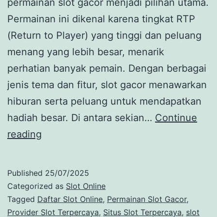
permainan slot gacor menjadi pilihan utama.
Permainan ini dikenal karena tingkat RTP
(Return to Player) yang tinggi dan peluang
menang yang lebih besar, menarik
perhatian banyak pemain. Dengan berbagai
jenis tema dan fitur, slot gacor menawarkan
hiburan serta peluang untuk mendapatkan
hadiah besar. Di antara sekian…
Continue
Rekomendasi
reading
Permainan
Slot
Published
25/07/2025
Online
Categorized as
Slot Online
Gacor
Tagged
Daftar Slot Online
,
Permainan Slot Gacor
,
Provider Slot Terpercaya
,
Situs Slot Terpercaya
,
slot
untuk