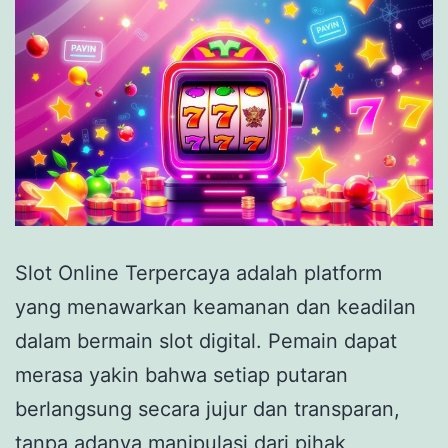
Slot Online Terpercaya adalah platform
yang menawarkan keamanan dan keadilan
dalam bermain slot digital. Pemain dapat
merasa yakin bahwa setiap putaran
berlangsung secara jujur dan transparan,
tanpa adanya manipulasi dari pihak