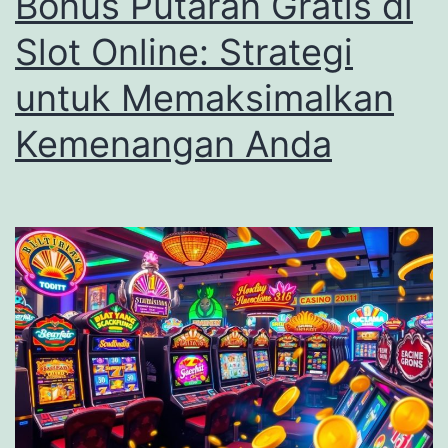
Bonus Putaran Gratis di
Slot Online: Strategi
untuk Memaksimalkan
Kemenangan Anda