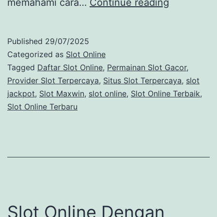
Tips
memahami cara…
Continue reading
dan
Trik
Published
29/07/2025
Menang
Categorized as
Slot Online
Slot
Tagged
Daftar Slot Online
,
Permainan Slot Gacor
,
Provider Slot Terpercaya
,
Situs Slot Terpercaya
,
slot
Online:
jackpot
,
Slot Maxwin
,
slot online
,
Slot Online Terbaik
,
Strategi
Slot Online Terbaru
Efektif
untuk
Meningka
Peluang
Anda
Slot Online Dengan