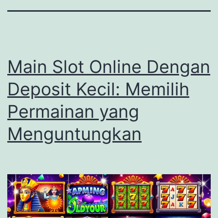
Main Slot Online Dengan
Deposit Kecil: Memilih
Permainan yang
Menguntungkan