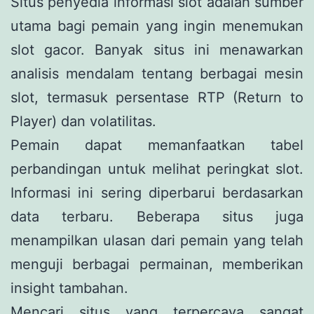
Situs penyedia informasi slot adalah sumber
utama bagi pemain yang ingin menemukan
slot gacor. Banyak situs ini menawarkan
analisis mendalam tentang berbagai mesin
slot, termasuk persentase RTP (Return to
Player) dan volatilitas.
Pemain dapat memanfaatkan tabel
perbandingan untuk melihat peringkat slot.
Informasi ini sering diperbarui berdasarkan
data terbaru. Beberapa situs juga
menampilkan ulasan dari pemain yang telah
menguji berbagai permainan, memberikan
insight tambahan.
Mencari situs yang terpercaya sangat