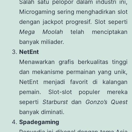
Salah satu pelopor dalam industri ini,
Microgaming sering menghadirkan slot
dengan jackpot progresif. Slot seperti
Mega Moolah
telah menciptakan
banyak miliader.
NetEnt
Menawarkan grafis berkualitas tinggi
dan mekanisme permainan yang unik,
NetEnt menjadi favorit di kalangan
pemain. Slot-slot populer mereka
seperti
Starburst
dan
Gonzo’s Quest
banyak diminati.
Spadegaming