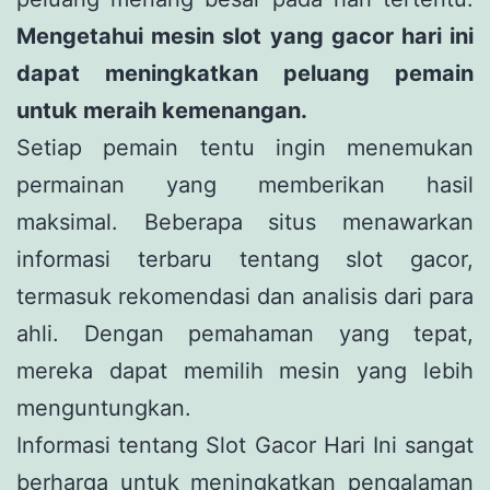
Mengetahui mesin slot yang gacor hari ini
dapat meningkatkan peluang pemain
untuk meraih kemenangan.
Setiap pemain tentu ingin menemukan
permainan yang memberikan hasil
maksimal. Beberapa situs menawarkan
informasi terbaru tentang slot gacor,
termasuk rekomendasi dan analisis dari para
ahli. Dengan pemahaman yang tepat,
mereka dapat memilih mesin yang lebih
menguntungkan.
Informasi tentang Slot Gacor Hari Ini sangat
berharga untuk meningkatkan pengalaman