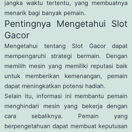
jangka waktu tertentu, yang membuatnya
menarik bagi banyak pemain.
Pentingnya Mengetahui Slot
Gacor
Mengetahui tentang Slot Gacor dapat
mempengaruhi strategi bermain. Dengan
memilih mesin yang memiliki reputasi baik
untuk memberikan kemenangan, pemain
dapat meningkatkan potensi hadiah.
Selain itu, informasi ini membantu pemain
menghindari mesin yang bekerja dengan
cara sebaliknya. Pemain yang
berpengetahuan dapat membuat keputusan