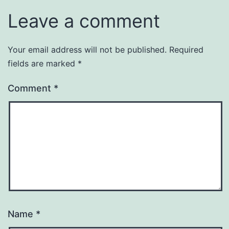
Leave a comment
Your email address will not be published.
Required
fields are marked
*
Comment
*
Name
*