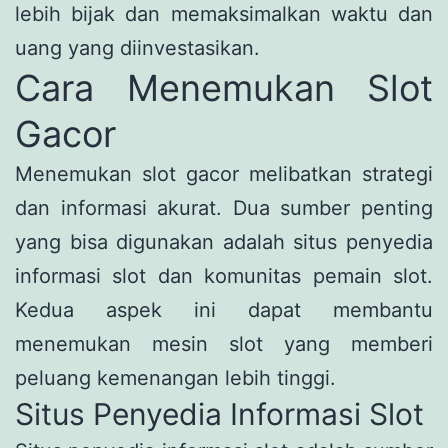
lebih bijak dan memaksimalkan waktu dan
uang yang diinvestasikan.
Cara Menemukan Slot
Gacor
Menemukan slot gacor melibatkan strategi
dan informasi akurat. Dua sumber penting
yang bisa digunakan adalah situs penyedia
informasi slot dan komunitas pemain slot.
Kedua aspek ini dapat membantu
menemukan mesin slot yang memberi
peluang kemenangan lebih tinggi.
Situs Penyedia Informasi Slot