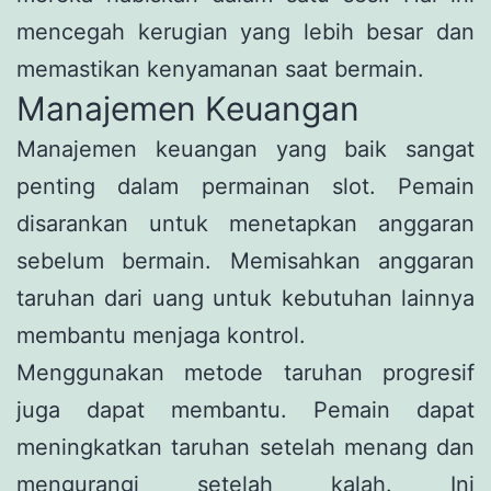
mencegah kerugian yang lebih besar dan
memastikan kenyamanan saat bermain.
Manajemen Keuangan
Manajemen keuangan yang baik sangat
penting dalam permainan slot. Pemain
disarankan untuk menetapkan anggaran
sebelum bermain. Memisahkan anggaran
taruhan dari uang untuk kebutuhan lainnya
membantu menjaga kontrol.
Menggunakan metode taruhan progresif
juga dapat membantu. Pemain dapat
meningkatkan taruhan setelah menang dan
mengurangi setelah kalah. Ini