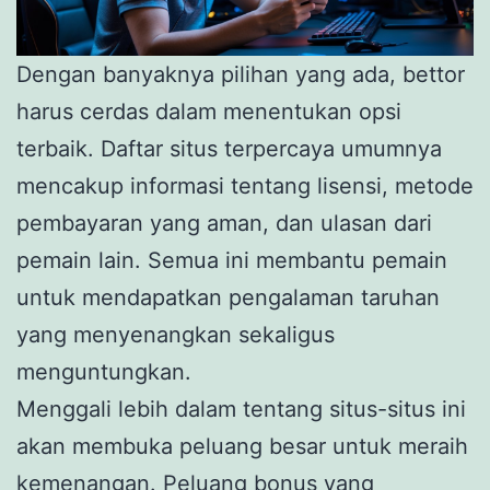
Dengan banyaknya pilihan yang ada, bettor
harus cerdas dalam menentukan opsi
terbaik. Daftar situs terpercaya umumnya
mencakup informasi tentang lisensi, metode
pembayaran yang aman, dan ulasan dari
pemain lain. Semua ini membantu pemain
untuk mendapatkan pengalaman taruhan
yang menyenangkan sekaligus
menguntungkan.
Menggali lebih dalam tentang situs-situs ini
akan membuka peluang besar untuk meraih
kemenangan. Peluang bonus yang