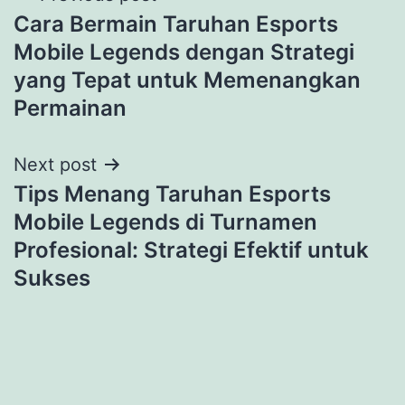
Cara Bermain Taruhan Esports
navigation
Mobile Legends dengan Strategi
yang Tepat untuk Memenangkan
Permainan
Next post
Tips Menang Taruhan Esports
Mobile Legends di Turnamen
Profesional: Strategi Efektif untuk
Sukses