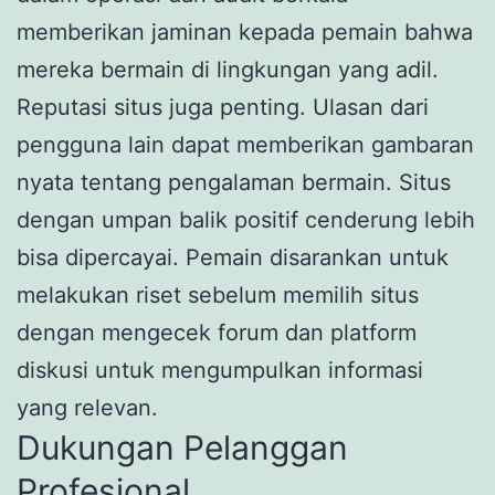
memberikan jaminan kepada pemain bahwa
mereka bermain di lingkungan yang adil.
Reputasi situs juga penting. Ulasan dari
pengguna lain dapat memberikan gambaran
nyata tentang pengalaman bermain. Situs
dengan umpan balik positif cenderung lebih
bisa dipercayai. Pemain disarankan untuk
melakukan riset sebelum memilih situs
dengan mengecek forum dan platform
diskusi untuk mengumpulkan informasi
yang relevan.
Dukungan Pelanggan
Profesional