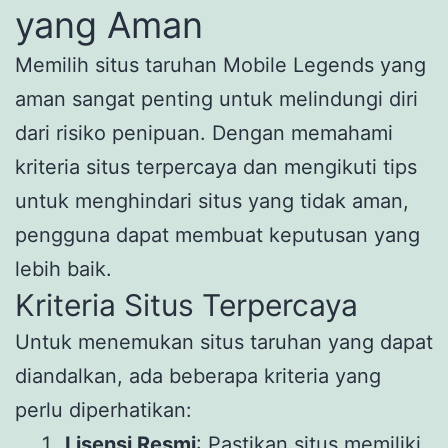
yang Aman
Memilih situs taruhan Mobile Legends yang
aman sangat penting untuk melindungi diri
dari risiko penipuan. Dengan memahami
kriteria situs terpercaya dan mengikuti tips
untuk menghindari situs yang tidak aman,
pengguna dapat membuat keputusan yang
lebih baik.
Kriteria Situs Terpercaya
Untuk menemukan situs taruhan yang dapat
diandalkan, ada beberapa kriteria yang
perlu diperhatikan:
Lisensi Resmi
: Pastikan situs memiliki