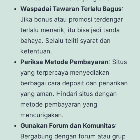
Waspadai Tawaran Terlalu Bagus
:
Jika bonus atau promosi terdengar
terlalu menarik, itu bisa jadi tanda
bahaya. Selalu teliti syarat dan
ketentuan.
Periksa Metode Pembayaran
: Situs
yang terpercaya menyediakan
berbagai cara deposit dan penarikan
yang aman. Hindari situs dengan
metode pembayaran yang
mencurigakan.
Gunakan Forum dan Komunitas
:
Bergabung dengan forum atau grup