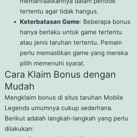
memanfaatkannya dalam periode
tertentu agar tidak hangus.
Keterbatasan Game
: Beberapa bonus
hanya berlaku untuk game tertentu
atau jenis taruhan tertentu. Pemain
perlu memastikan game yang mereka
pilih memenuhi syarat.
Cara Klaim Bonus dengan
Mudah
Mengklaim bonus di situs taruhan Mobile
Legends umumnya cukup sederhana.
Berikut adalah langkah-langkah yang perlu
dilakukan: