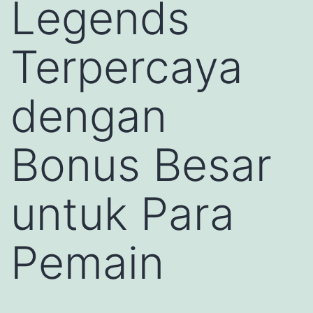
Legends
Terpercaya
dengan
Bonus Besar
untuk Para
Pemain