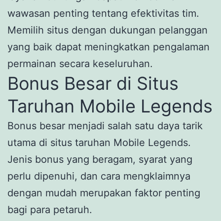
wawasan penting tentang efektivitas tim.
Memilih situs dengan dukungan pelanggan
yang baik dapat meningkatkan pengalaman
permainan secara keseluruhan.
Bonus Besar di Situs
Taruhan Mobile Legends
Bonus besar menjadi salah satu daya tarik
utama di situs taruhan Mobile Legends.
Jenis bonus yang beragam, syarat yang
perlu dipenuhi, dan cara mengklaimnya
dengan mudah merupakan faktor penting
bagi para petaruh.