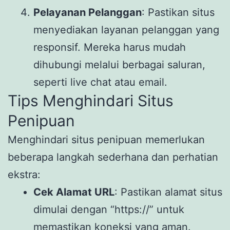
Pelayanan Pelanggan
: Pastikan situs
menyediakan layanan pelanggan yang
responsif. Mereka harus mudah
dihubungi melalui berbagai saluran,
seperti live chat atau email.
Tips Menghindari Situs
Penipuan
Menghindari situs penipuan memerlukan
beberapa langkah sederhana dan perhatian
ekstra:
Cek Alamat URL
: Pastikan alamat situs
dimulai dengan “https://” untuk
memastikan koneksi yang aman.