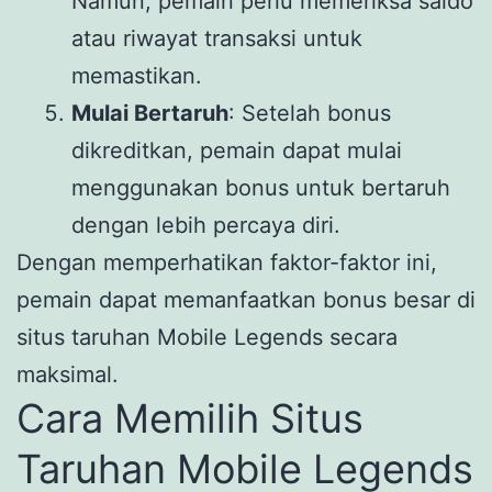
Namun, pemain perlu memeriksa saldo
atau riwayat transaksi untuk
memastikan.
Mulai Bertaruh
: Setelah bonus
dikreditkan, pemain dapat mulai
menggunakan bonus untuk bertaruh
dengan lebih percaya diri.
Dengan memperhatikan faktor-faktor ini,
pemain dapat memanfaatkan bonus besar di
situs taruhan Mobile Legends secara
maksimal.
Cara Memilih Situs
Taruhan Mobile Legends