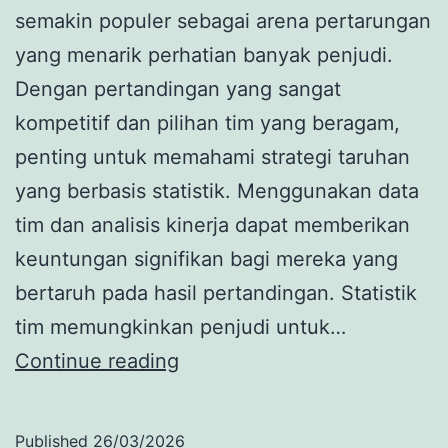
semakin populer sebagai arena pertarungan
yang menarik perhatian banyak penjudi.
Dengan pertandingan yang sangat
kompetitif dan pilihan tim yang beragam,
penting untuk memahami strategi taruhan
yang berbasis statistik. Menggunakan data
tim dan analisis kinerja dapat memberikan
keuntungan signifikan bagi mereka yang
bertaruh pada hasil pertandingan. Statistik
tim memungkinkan penjudi untuk…
Strategi
Continue reading
Taruhan
Esports
Published
26/03/2026