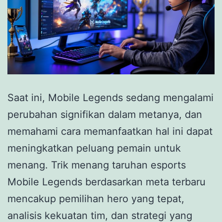
Saat ini, Mobile Legends sedang mengalami
perubahan signifikan dalam metanya, dan
memahami cara memanfaatkan hal ini dapat
meningkatkan peluang pemain untuk
menang. Trik menang taruhan esports
Mobile Legends berdasarkan meta terbaru
mencakup pemilihan hero yang tepat,
analisis kekuatan tim, dan strategi yang