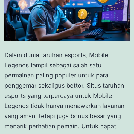
Dalam dunia taruhan esports, Mobile
Legends tampil sebagai salah satu
permainan paling populer untuk para
penggemar sekaligus bettor. Situs taruhan
esports yang terpercaya untuk Mobile
Legends tidak hanya menawarkan layanan
yang aman, tetapi juga bonus besar yang
menarik perhatian pemain. Untuk dapat