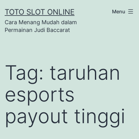
Skip
TOTO SLOT ONLINE
Menu
to
Cara Menang Mudah dalam
content
Permainan Judi Baccarat
Tag:
taruhan
esports
payout tinggi