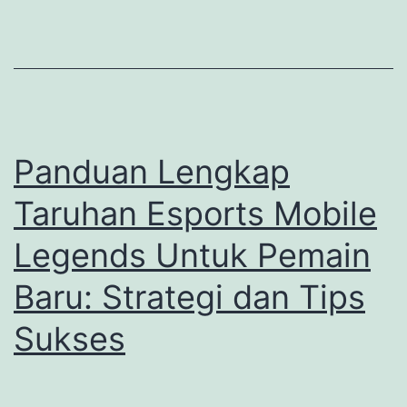
Efektif
Panduan Lengkap
Taruhan Esports Mobile
Legends Untuk Pemain
Baru: Strategi dan Tips
Sukses