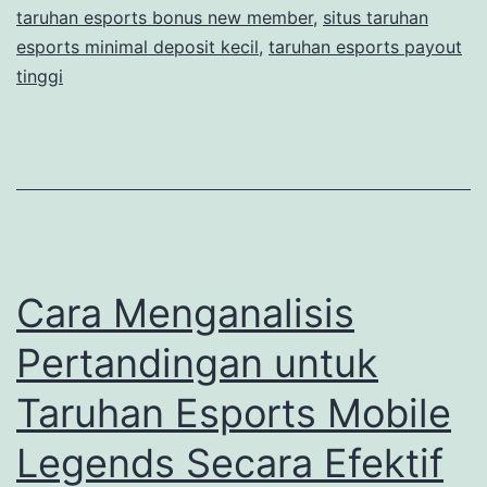
Pemain
taruhan esports bonus new member
,
situs taruhan
esports minimal deposit kecil
,
taruhan esports payout
Baru:
tinggi
Strategi
dan
Tips
Sukses
Cara Menganalisis
Pertandingan untuk
Taruhan Esports Mobile
Legends Secara Efektif