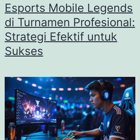
Esports Mobile Legends
di Turnamen Profesional:
Strategi Efektif untuk
Sukses