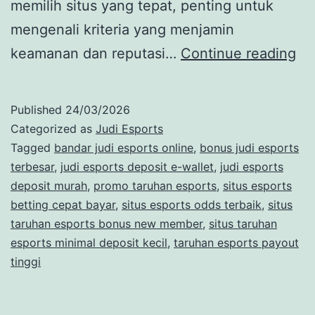
memilih situs yang tepat, penting untuk
mengenali kriteria yang menjamin
Si
keamanan dan reputasi…
Continue reading
Ta
Es
Published
24/03/2026
Mo
Categorized as
Judi Esports
Le
Tagged
bandar judi esports online
,
bonus judi esports
terbesar
,
judi esports deposit e-wallet
,
judi esports
Te
deposit murah
,
promo taruhan esports
,
situs esports
de
betting cepat bayar
,
situs esports odds terbaik
,
situs
Bo
taruhan esports bonus new member
,
situs taruhan
esports minimal deposit kecil
,
taruhan esports payout
Be
tinggi
un
Pa