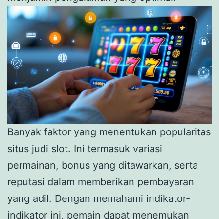
Banyak faktor yang menentukan popularitas
situs judi slot. Ini termasuk variasi
permainan, bonus yang ditawarkan, serta
reputasi dalam memberikan pembayaran
yang adil. Dengan memahami indikator-
indikator ini, pemain dapat menemukan