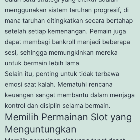
menggunakan sistem taruhan progresif, di
mana taruhan ditingkatkan secara bertahap
setelah setiap kemenangan. Pemain juga
dapat membagi bankroll menjadi beberapa
sesi, sehingga memungkinkan mereka
untuk bermain lebih lama.
Selain itu, penting untuk tidak terbawa
emosi saat kalah. Mematuhi rencana
keuangan sangat membantu dalam menjaga
kontrol dan disiplin selama bermain.
Memilih Permainan Slot yang
Menguntungkan