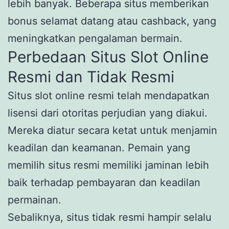
lebih banyak. Beberapa situs memberikan
bonus selamat datang atau cashback, yang
meningkatkan pengalaman bermain.
Perbedaan Situs Slot Online
Resmi dan Tidak Resmi
Situs slot online resmi telah mendapatkan
lisensi dari otoritas perjudian yang diakui.
Mereka diatur secara ketat untuk menjamin
keadilan dan keamanan. Pemain yang
memilih situs resmi memiliki jaminan lebih
baik terhadap pembayaran dan keadilan
permainan.
Sebaliknya, situs tidak resmi hampir selalu