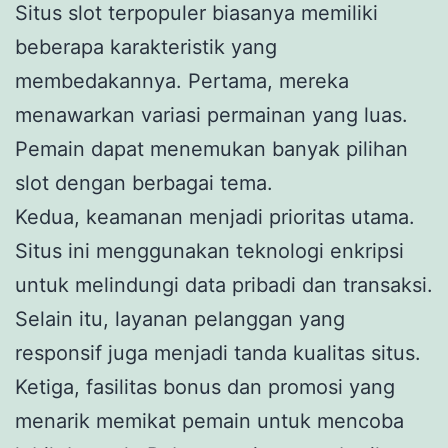
Situs slot terpopuler biasanya memiliki
beberapa karakteristik yang
membedakannya. Pertama, mereka
menawarkan variasi permainan yang luas.
Pemain dapat menemukan banyak pilihan
slot dengan berbagai tema.
Kedua, keamanan menjadi prioritas utama.
Situs ini menggunakan teknologi enkripsi
untuk melindungi data pribadi dan transaksi.
Selain itu, layanan pelanggan yang
responsif juga menjadi tanda kualitas situs.
Ketiga, fasilitas bonus dan promosi yang
menarik memikat pemain untuk mencoba