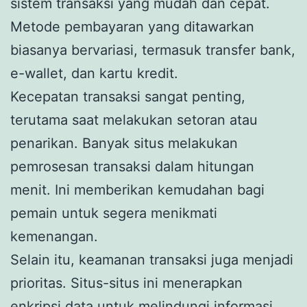
sistem transaksi yang mudah dan cepat.
Metode pembayaran yang ditawarkan
biasanya bervariasi, termasuk transfer bank,
e-wallet, dan kartu kredit.
Kecepatan transaksi sangat penting,
terutama saat melakukan setoran atau
penarikan. Banyak situs melakukan
pemrosesan transaksi dalam hitungan
menit. Ini memberikan kemudahan bagi
pemain untuk segera menikmati
kemenangan.
Selain itu, keamanan transaksi juga menjadi
prioritas. Situs-situs ini menerapkan
enkripsi data untuk melindungi informasi