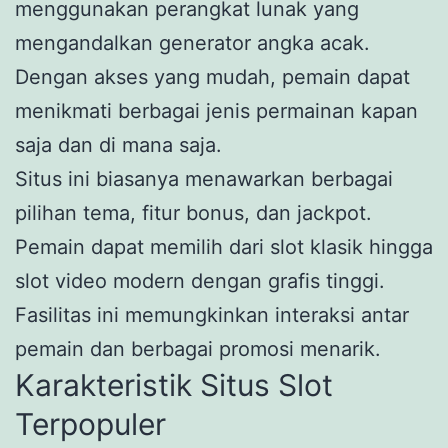
menggunakan perangkat lunak yang
mengandalkan generator angka acak.
Dengan akses yang mudah, pemain dapat
menikmati berbagai jenis permainan kapan
saja dan di mana saja.
Situs ini biasanya menawarkan berbagai
pilihan tema, fitur bonus, dan jackpot.
Pemain dapat memilih dari slot klasik hingga
slot video modern dengan grafis tinggi.
Fasilitas ini memungkinkan interaksi antar
pemain dan berbagai promosi menarik.
Karakteristik Situs Slot
Terpopuler