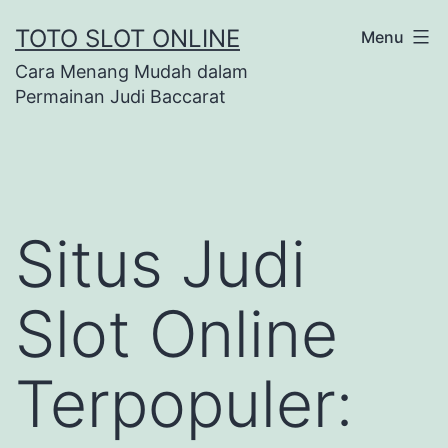
Skip
TOTO SLOT ONLINE
Menu
to
Cara Menang Mudah dalam
content
Permainan Judi Baccarat
Situs Judi
Slot Online
Terpopuler: