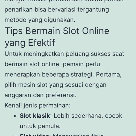
penarikan bisa bervariasi tergantung
metode yang digunakan.
Tips Bermain Slot Online
yang Efektif
Untuk meningkatkan peluang sukses saat
bermain slot online, pemain perlu
menerapkan beberapa strategi. Pertama,
pilih mesin slot yang sesuai dengan
anggaran dan preferensi.
Kenali jenis permainan:
Slot klasik
: Lebih sederhana, cocok
untuk pemula.