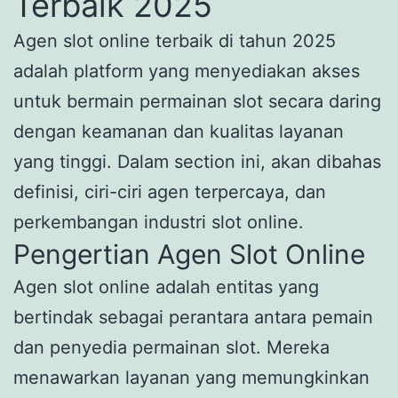
Terbaik 2025
Agen slot online terbaik di tahun 2025
adalah platform yang menyediakan akses
untuk bermain permainan slot secara daring
dengan keamanan dan kualitas layanan
yang tinggi. Dalam section ini, akan dibahas
definisi, ciri-ciri agen terpercaya, dan
perkembangan industri slot online.
Pengertian Agen Slot Online
Agen slot online adalah entitas yang
bertindak sebagai perantara antara pemain
dan penyedia permainan slot. Mereka
menawarkan layanan yang memungkinkan