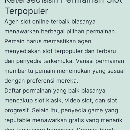
Terpopuler
Agen slot online terbaik biasanya
menawarkan berbagai pilihan permainan.
Pemain harus memastikan agen
menyediakan slot terpopuler dan terbaru
dari penyedia terkemuka. Variasi permainan
membantu pemain menemukan yang sesuai
dengan preferensi mereka.
Daftar permainan yang baik biasanya
mencakup slot klasik, video slot, dan slot
progresif. Selain itu, penyedia game yang
reputable menawarkan grafis yang menarik