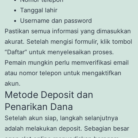
Tanggal lahir
Username dan password
Pastikan semua informasi yang dimasukkan
akurat. Setelah mengisi formulir, klik tombol
“Daftar” untuk menyelesaikan proses.
Pemain mungkin perlu memverifikasi email
atau nomor telepon untuk mengaktifkan
akun.
Metode Deposit dan
Penarikan Dana
Setelah akun siap, langkah selanjutnya
adalah melakukan deposit. Sebagian besar