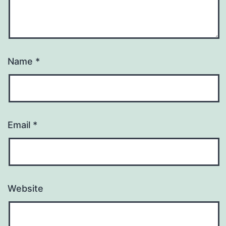
Name
*
Email
*
Website