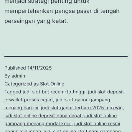
menjadi strategi penting untuk
mempertahankan pangsa pasar di tengah
persaingan yang ketat.
Published
14/11/2025
By
admin
Categorized as
Slot Online
Tagged
judi slot bet receh rtp tinggi
,
judi slot deposit
e-wallet proses cepat
,
judi slot gacor gampang
menang hari ini
,
judi slot gacor terbaru 2025 maxwin
,
judi slot online deposit dana cepat
,
judi slot online
gampang menang modal kecil
,
judi slot online resmi
bonus melimpah
,
judi slot online rtp tinggi gampang