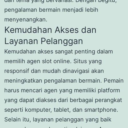
dan tema yang bervariasi. Dengan begitu,
pengalaman bermain menjadi lebih
menyenangkan.
Kemudahan Akses dan
Layanan Pelanggan
Kemudahan akses sangat penting dalam
memilih agen slot online. Situs yang
responsif dan mudah dinavigasi akan
meningkatkan pengalaman bermain. Pemain
harus mencari agen yang memiliki platform
yang dapat diakses dari berbagai perangkat
seperti komputer, tablet, dan smartphone.
Selain itu, layanan pelanggan yang baik