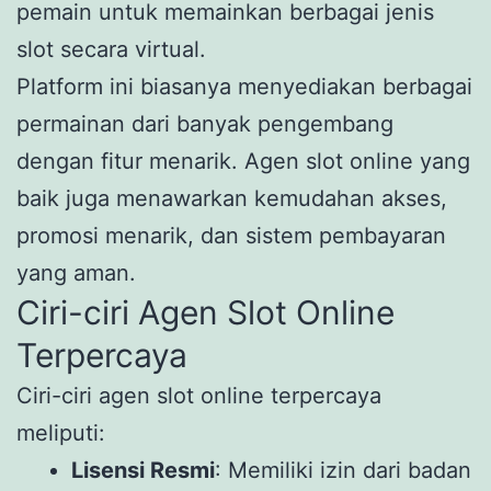
pemain untuk memainkan berbagai jenis
slot secara virtual.
Platform ini biasanya menyediakan berbagai
permainan dari banyak pengembang
dengan fitur menarik. Agen slot online yang
baik juga menawarkan kemudahan akses,
promosi menarik, dan sistem pembayaran
yang aman.
Ciri-ciri Agen Slot Online
Terpercaya
Ciri-ciri agen slot online terpercaya
meliputi:
Lisensi Resmi
: Memiliki izin dari badan