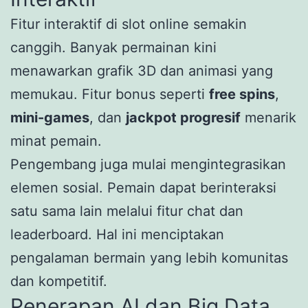
Fitur interaktif di slot online semakin
canggih. Banyak permainan kini
menawarkan grafik 3D dan animasi yang
memukau. Fitur bonus seperti
free spins
,
mini-games
, dan
jackpot progresif
menarik
minat pemain.
Pengembang juga mulai mengintegrasikan
elemen sosial. Pemain dapat berinteraksi
satu sama lain melalui fitur chat dan
leaderboard. Hal ini menciptakan
pengalaman bermain yang lebih komunitas
dan kompetitif.
Penerapan AI dan Big Data