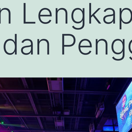
n Lengkap
 dan Pen