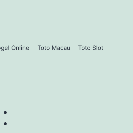
ogel Online
Toto Macau
Toto Slot
: