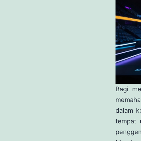
Bagi me
memahami
dalam ko
tempat 
penggema