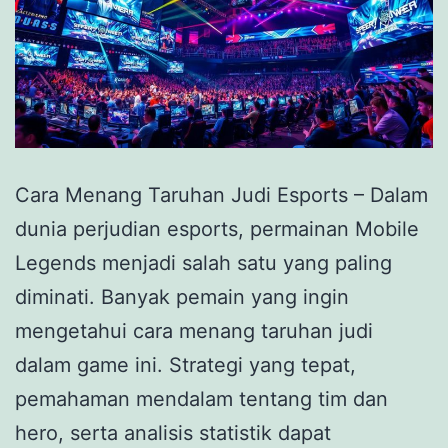
Cara Menang Taruhan Judi Esports – Dalam
dunia perjudian esports, permainan Mobile
Legends menjadi salah satu yang paling
diminati. Banyak pemain yang ingin
mengetahui cara menang taruhan judi
dalam game ini. Strategi yang tepat,
pemahaman mendalam tentang tim dan
hero, serta analisis statistik dapat