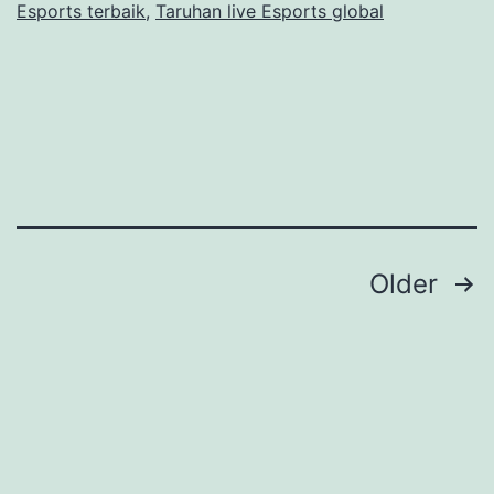
Esports terbaik
Pemain
,
Taruhan live Esports global
Cerdas
Posts
Older
pagination