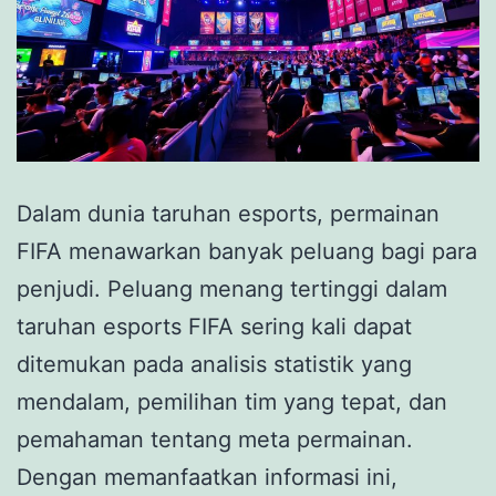
Dalam dunia taruhan esports, permainan
FIFA menawarkan banyak peluang bagi para
penjudi. Peluang menang tertinggi dalam
taruhan esports FIFA sering kali dapat
ditemukan pada analisis statistik yang
mendalam, pemilihan tim yang tepat, dan
pemahaman tentang meta permainan.
Dengan memanfaatkan informasi ini,