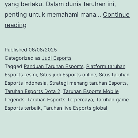
yang berlaku. Dalam dunia taruhan ini,
penting untuk memahami mana…
Continue
Daftar
reading
Situs
Taruhan
Published
06/08/2025
Esports
Categorized as
Judi Esports
Legal
Tagged
Panduan Taruhan Esports
,
Platform taruhan
Esports resmi
,
Situs judi Esports online
,
Situs taruhan
di
Esports Indonesia
,
Strategi menang taruhan Esports
,
Indonesia:
Taruhan Esports Dota 2
,
Taruhan Esports Mobile
Panduan
Legends
,
Taruhan Esports Terpercaya
,
Taruhan game
Esports terbaik
Lengkap
,
Taruhan live Esports global
untuk
Pemain