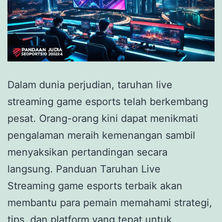
Dalam dunia perjudian, taruhan live
streaming game esports telah berkembang
pesat. Orang-orang kini dapat menikmati
pengalaman meraih kemenangan sambil
menyaksikan pertandingan secara
langsung. Panduan Taruhan Live
Streaming game esports terbaik akan
membantu para pemain memahami strategi,
tips, dan platform yang tepat untuk