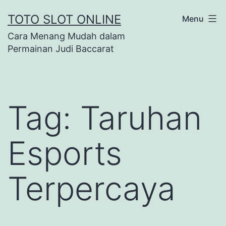
Skip
TOTO SLOT ONLINE
Menu
to
Cara Menang Mudah dalam
content
Permainan Judi Baccarat
Tag:
Taruhan
Esports
Terpercaya