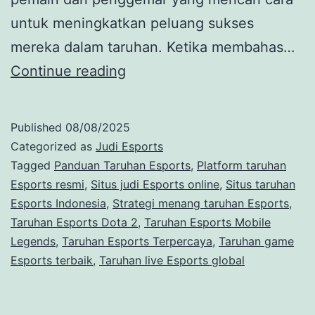
untuk meningkatkan peluang sukses
mereka dalam taruhan. Ketika membahas…
Strategi
Continue reading
Jitu
Menang
Published
08/08/2025
Taruhan
Categorized as
Judi Esports
Game
Tagged
Panduan Taruhan Esports
,
Platform taruhan
Esports resmi
,
Situs judi Esports online
,
Situs taruhan
Esports
Esports Indonesia
,
Strategi menang taruhan Esports
,
Valorant:
Taruhan Esports Dota 2
,
Taruhan Esports Mobile
Panduan
Legends
,
Taruhan Esports Terpercaya
,
Taruhan game
Esports terbaik
,
Taruhan live Esports global
Lengkap