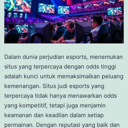
Dalam dunia perjudian esports, menemukan
situs yang terpercaya dengan odds tinggi
adalah kunci untuk memaksimalkan peluang
kemenangan. Situs judi esports yang
terpercaya tidak hanya menawarkan odds
yang kompetitif, tetapi juga menjamin
keamanan dan keadilan dalam setiap
permainan. Dengan reputasi yang baik dan