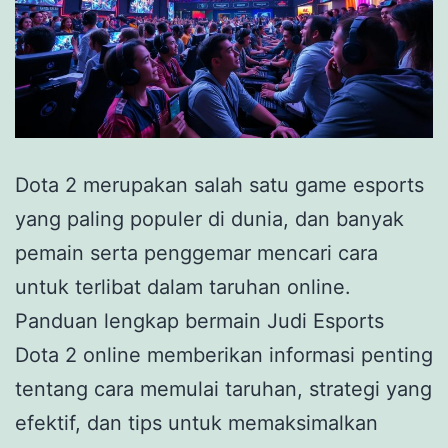
Dota 2 merupakan salah satu game esports
yang paling populer di dunia, dan banyak
pemain serta penggemar mencari cara
untuk terlibat dalam taruhan online.
Panduan lengkap bermain Judi Esports
Dota 2 online memberikan informasi penting
tentang cara memulai taruhan, strategi yang
efektif, dan tips untuk memaksimalkan