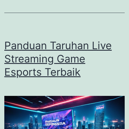
Panduan Taruhan Live
Streaming Game
Esports Terbaik