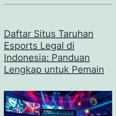
Daftar Situs Taruhan
Esports Legal di
Indonesia: Panduan
Lengkap untuk Pemain