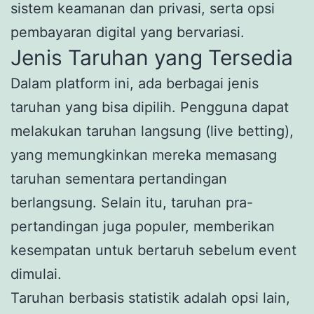
sistem keamanan dan privasi, serta opsi
pembayaran digital yang bervariasi.
Jenis Taruhan yang Tersedia
Dalam platform ini, ada berbagai jenis
taruhan yang bisa dipilih. Pengguna dapat
melakukan taruhan langsung (live betting),
yang memungkinkan mereka memasang
taruhan sementara pertandingan
berlangsung. Selain itu, taruhan pra-
pertandingan juga populer, memberikan
kesempatan untuk bertaruh sebelum event
dimulai.
Taruhan berbasis statistik adalah opsi lain,