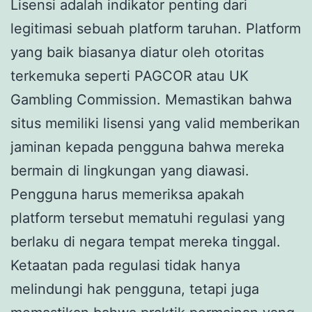
Lisensi adalah indikator penting dari
legitimasi sebuah platform taruhan. Platform
yang baik biasanya diatur oleh otoritas
terkemuka seperti PAGCOR atau UK
Gambling Commission. Memastikan bahwa
situs memiliki lisensi yang valid memberikan
jaminan kepada pengguna bahwa mereka
bermain di lingkungan yang diawasi.
Pengguna harus memeriksa apakah
platform tersebut mematuhi regulasi yang
berlaku di negara tempat mereka tinggal.
Ketaatan pada regulasi tidak hanya
melindungi hak pengguna, tetapi juga