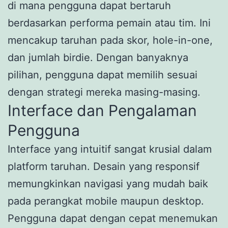
di mana pengguna dapat bertaruh
berdasarkan performa pemain atau tim. Ini
mencakup taruhan pada skor, hole-in-one,
dan jumlah birdie. Dengan banyaknya
pilihan, pengguna dapat memilih sesuai
dengan strategi mereka masing-masing.
Interface dan Pengalaman
Pengguna
Interface yang intuitif sangat krusial dalam
platform taruhan. Desain yang responsif
memungkinkan navigasi yang mudah baik
pada perangkat mobile maupun desktop.
Pengguna dapat dengan cepat menemukan