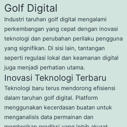
Golf Digital
Industri taruhan golf digital mengalami
perkembangan yang cepat dengan inovasi
teknologi dan perubahan perilaku pengguna
yang signifikan. Di sisi lain, tantangan
seperti regulasi lokal dan keamanan digital
juga menjadi perhatian utama.
Inovasi Teknologi Terbaru
Teknologi baru terus mendorong efisiensi
dalam taruhan golf digital. Platform
menggunakan kecerdasan buatan untuk
menganalisis data permainan dan
memberikan prediksi yang lebih akurat.