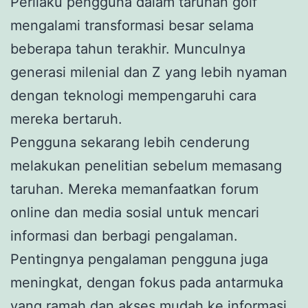
Perilaku pengguna dalam taruhan golf
mengalami transformasi besar selama
beberapa tahun terakhir. Munculnya
generasi milenial dan Z yang lebih nyaman
dengan teknologi mempengaruhi cara
mereka bertaruh.
Pengguna sekarang lebih cenderung
melakukan penelitian sebelum memasang
taruhan. Mereka memanfaatkan forum
online dan media sosial untuk mencari
informasi dan berbagi pengalaman.
Pentingnya pengalaman pengguna juga
meningkat, dengan fokus pada antarmuka
yang ramah dan akses mudah ke informasi