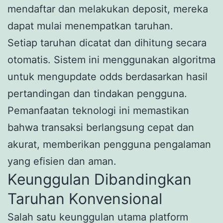
mendaftar dan melakukan deposit, mereka
dapat mulai menempatkan taruhan.
Setiap taruhan dicatat dan dihitung secara
otomatis. Sistem ini menggunakan algoritma
untuk mengupdate odds berdasarkan hasil
pertandingan dan tindakan pengguna.
Pemanfaatan teknologi ini memastikan
bahwa transaksi berlangsung cepat dan
akurat, memberikan pengguna pengalaman
yang efisien dan aman.
Keunggulan Dibandingkan
Taruhan Konvensional
Salah satu keunggulan utama platform