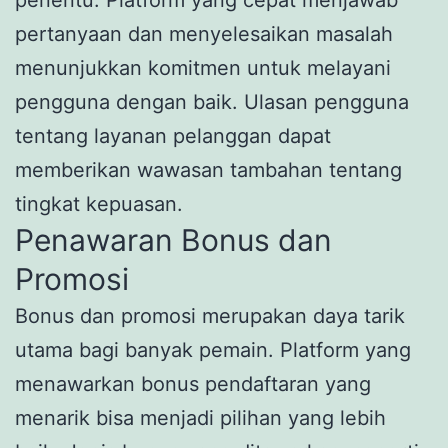
pertanyaan dan menyelesaikan masalah
menunjukkan komitmen untuk melayani
pengguna dengan baik. Ulasan pengguna
tentang layanan pelanggan dapat
memberikan wawasan tambahan tentang
tingkat kepuasan.
Penawaran Bonus dan
Promosi
Bonus dan promosi merupakan daya tarik
utama bagi banyak pemain. Platform yang
menawarkan bonus pendaftaran yang
menarik bisa menjadi pilihan yang lebih