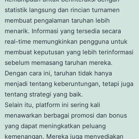
statistik langsung dan rincian turnamen
membuat pengalaman taruhan lebih
menarik. Informasi yang tersedia secara
real-time memungkinkan pengguna untuk
membuat keputusan yang lebih terinformasi
sebelum memasang taruhan mereka.
Dengan cara ini, taruhan tidak hanya
menjadi tentang keberuntungan, tetapi juga
tentang strategi yang baik.
Selain itu, platform ini sering kali
menawarkan berbagai promosi dan bonus
yang dapat meningkatkan peluang
kemenangan. Mereka juga menyediakan