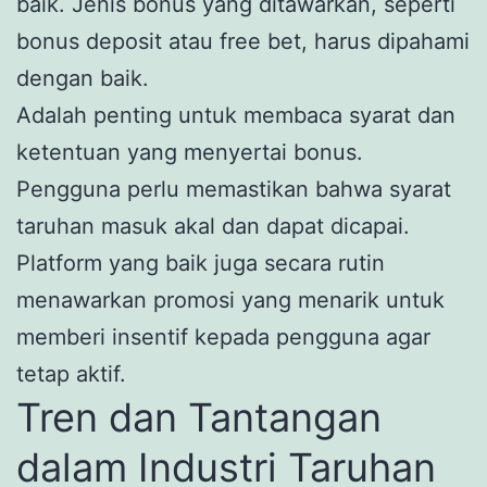
baik. Jenis bonus yang ditawarkan, seperti
bonus deposit atau free bet, harus dipahami
dengan baik.
Adalah penting untuk membaca syarat dan
ketentuan yang menyertai bonus.
Pengguna perlu memastikan bahwa syarat
taruhan masuk akal dan dapat dicapai.
Platform yang baik juga secara rutin
menawarkan promosi yang menarik untuk
memberi insentif kepada pengguna agar
tetap aktif.
Tren dan Tantangan
dalam Industri Taruhan