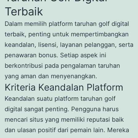
Terbaik
Dalam memilih platform taruhan golf digital
terbaik, penting untuk mempertimbangkan
keandalan, lisensi, layanan pelanggan, serta
penawaran bonus. Setiap aspek ini
berkontribusi pada pengalaman taruhan
yang aman dan menyenangkan.
Kriteria Keandalan Platform
Keandalan suatu platform taruhan golf
digital sangat penting. Pengguna harus
mencari situs yang memiliki reputasi baik
dan ulasan positif dari pemain lain. Mereka