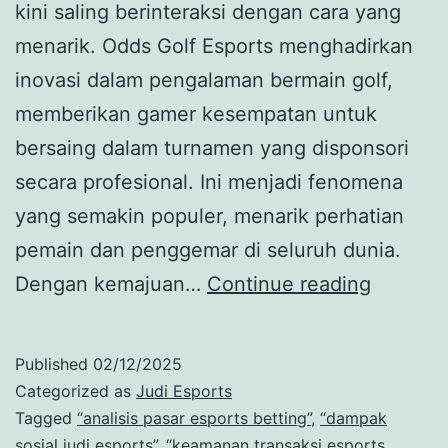
kini saling berinteraksi dengan cara yang
menarik. Odds Golf Esports menghadirkan
inovasi dalam pengalaman bermain golf,
memberikan gamer kesempatan untuk
bersaing dalam turnamen yang disponsori
secara profesional. Ini menjadi fenomena
yang semakin populer, menarik perhatian
pemain dan penggemar di seluruh dunia.
Odds
Dengan kemajuan…
Continue reading
Golf
Esports:
Published
02/12/2025
Mengana
Categorized as
Judi Esports
Peluang
Tagged
“analisis pasar esports betting”
,
“dampak
sosial judi esports”
,
“keamanan transaksi esports