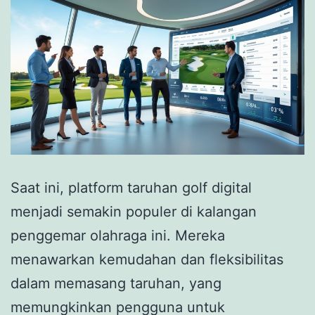
Saat ini, platform taruhan golf digital
menjadi semakin populer di kalangan
penggemar olahraga ini. Mereka
menawarkan kemudahan dan fleksibilitas
dalam memasang taruhan, yang
memungkinkan pengguna untuk