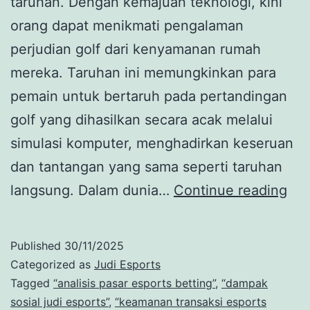
taruhan. Dengan kemajuan teknologi, kini
orang dapat menikmati pengalaman
perjudian golf dari kenyamanan rumah
mereka. Taruhan ini memungkinkan para
pemain untuk bertaruh pada pertandingan
golf yang dihasilkan secara acak melalui
simulasi komputer, menghadirkan keseruan
dan tantangan yang sama seperti taruhan
Tar
langsung. Dalam dunia…
Continue reading
Gol
Virt
Published
30/11/2025
Pa
Categorized as
Judi Esports
Le
Tagged
“analisis pasar esports betting”
,
“dampak
sosial judi esports”
,
“keamanan transaksi esports
da