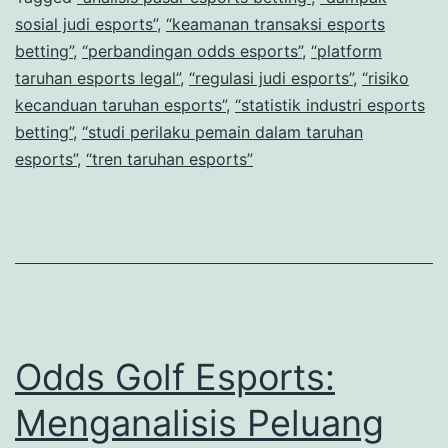
sosial judi esports”
,
“keamanan transaksi esports
Sukses
betting”
,
“perbandingan odds esports”
,
“platform
Bermain
taruhan esports legal”
,
“regulasi judi esports”
,
“risiko
dan
kecanduan taruhan esports”
,
“statistik industri esports
betting”
,
“studi perilaku pemain dalam taruhan
Menang
esports”
,
“tren taruhan esports”
Odds Golf Esports:
Menganalisis Peluang