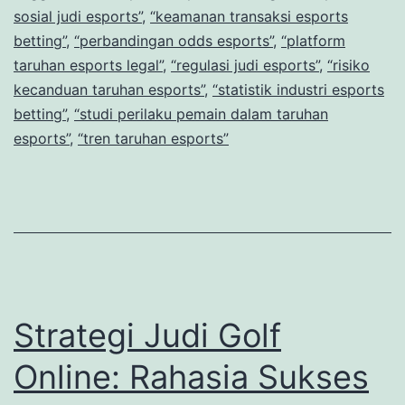
sosial judi esports”
,
“keamanan transaksi esports
Olahraga
betting”
,
“perbandingan odds esports”
,
“platform
di
taruhan esports legal”
,
“regulasi judi esports”
,
“risiko
Dunia
kecanduan taruhan esports”
,
“statistik industri esports
betting”
,
“studi perilaku pemain dalam taruhan
Digital
esports”
,
“tren taruhan esports”
Strategi Judi Golf
Online: Rahasia Sukses