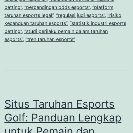
dan
betting”
,
“perbandingan odds esports”
,
“platform
Tren
taruhan esports legal”
,
“regulasi judi esports”
,
“risiko
Terbaru
kecanduan taruhan esports”
,
“statistik industri esports
betting”
,
“studi perilaku pemain dalam taruhan
esports”
,
“tren taruhan esports”
Situs Taruhan Esports
Golf: Panduan Lengkap
untuk Pemain dan