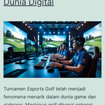
Dunia Digital
Turnamen Esports Golf telah menjadi
fenomena menarik dalam dunia game dan
olahraga. Meskipun golf dikenal sebagai