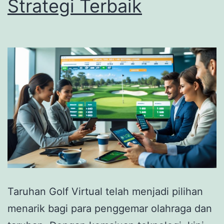
Strategi Terbaik
Taruhan Golf Virtual telah menjadi pilihan
menarik bagi para penggemar olahraga dan