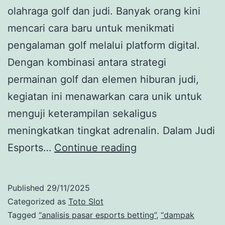
olahraga golf dan judi. Banyak orang kini
mencari cara baru untuk menikmati
pengalaman golf melalui platform digital.
Dengan kombinasi antara strategi
permainan golf dan elemen hiburan judi,
kegiatan ini menawarkan cara unik untuk
menguji keterampilan sekaligus
meningkatkan tingkat adrenalin. Dalam Judi
Judi
Esports…
Continue reading
Esports
Golf
Published
29/11/2025
Online:
Categorized as
Toto Slot
Panduan
Tagged
“analisis pasar esports betting”
,
“dampak