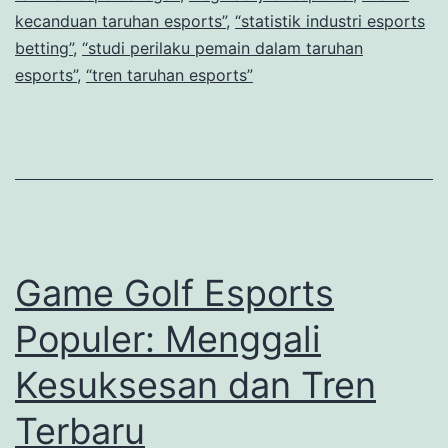
Pemain
kecanduan taruhan esports”
,
“statistik industri esports
betting”
,
“studi perilaku pemain dalam taruhan
dan
esports”
,
“tren taruhan esports”
Penggemar
Game Golf Esports
Populer: Menggali
Kesuksesan dan Tren
Terbaru