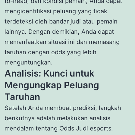
to-head, dan kondisi pemain, Anda dapat
mengidentifikasi peluang yang tidak
terdeteksi oleh bandar judi atau pemain
lainnya. Dengan demikian, Anda dapat
memanfaatkan situasi ini dan memasang
taruhan dengan odds yang lebih
menguntungkan.
Analisis: Kunci untuk
Mengungkap Peluang
Taruhan
Setelah Anda membuat prediksi, langkah
berikutnya adalah melakukan analisis
mendalam tentang Odds Judi esports.