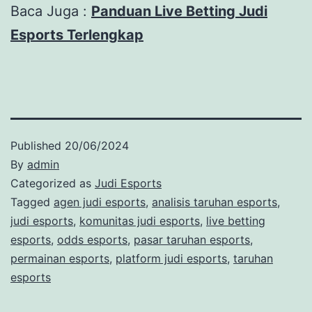
Baca Juga :
Panduan Live Betting Judi
Esports Terlengkap
Published
20/06/2024
By
admin
Categorized as
Judi Esports
Tagged
agen judi esports
,
analisis taruhan esports
,
judi esports
,
komunitas judi esports
,
live betting
esports
,
odds esports
,
pasar taruhan esports
,
permainan esports
,
platform judi esports
,
taruhan
esports