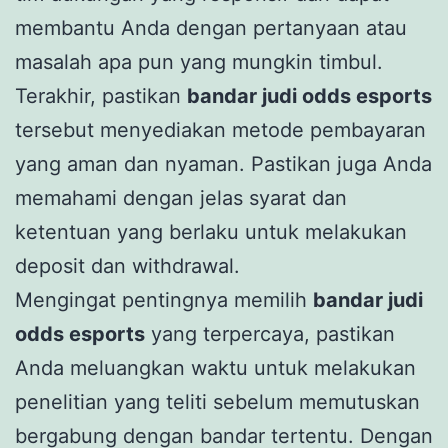
membantu Anda dengan pertanyaan atau
masalah apa pun yang mungkin timbul.
Terakhir, pastikan
bandar judi odds esports
tersebut menyediakan metode pembayaran
yang aman dan nyaman. Pastikan juga Anda
memahami dengan jelas syarat dan
ketentuan yang berlaku untuk melakukan
deposit dan withdrawal.
Mengingat pentingnya memilih
bandar judi
odds esports
yang terpercaya, pastikan
Anda meluangkan waktu untuk melakukan
penelitian yang teliti sebelum memutuskan
bergabung dengan bandar tertentu. Dengan