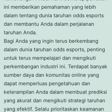
ini memberikan pemahaman yang lebih
dalam tentang dunia taruhan odds esports
dan membantu Anda dalam perjalanan
taruhan Anda.
Bagi Anda yang ingin terus berkembang
dalam dunia taruhan odds esports, penting
untuk terus mempelajari dan mengikuti
perkembangan industri ini. Terdapat banyak
sumber daya dan komunitas online yang
dapat memperluas pengetahuan dan
keterampilan Anda dalam membuat prediksi
yang akurat dan mengikuti strategi taruhan
yang efektif. Selalu prioritaskan keamanan