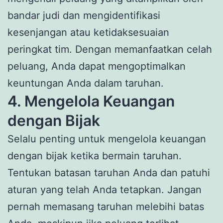
bandar judi dan mengidentifikasi
kesenjangan atau ketidaksesuaian
peringkat tim. Dengan memanfaatkan celah
peluang, Anda dapat mengoptimalkan
keuntungan Anda dalam taruhan.
4. Mengelola Keuangan
dengan Bijak
Selalu penting untuk mengelola keuangan
dengan bijak ketika bermain taruhan.
Tentukan batasan taruhan Anda dan patuhi
aturan yang telah Anda tetapkan. Jangan
pernah memasang taruhan melebihi batas