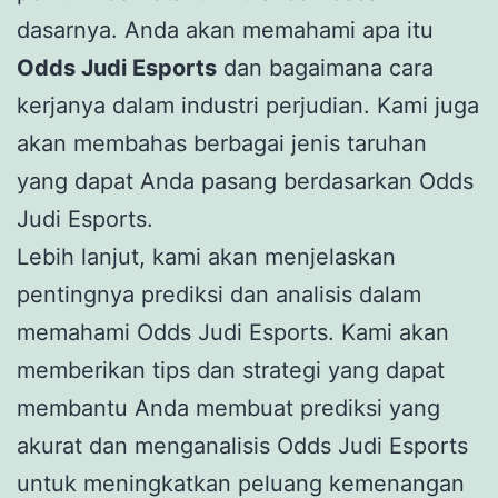
dasarnya. Anda akan memahami apa itu
Odds Judi Esports
dan bagaimana cara
kerjanya dalam industri perjudian. Kami juga
akan membahas berbagai jenis taruhan
yang dapat Anda pasang berdasarkan Odds
Judi Esports.
Lebih lanjut, kami akan menjelaskan
pentingnya prediksi dan analisis dalam
memahami Odds Judi Esports. Kami akan
memberikan tips dan strategi yang dapat
membantu Anda membuat prediksi yang
akurat dan menganalisis Odds Judi Esports
untuk meningkatkan peluang kemenangan