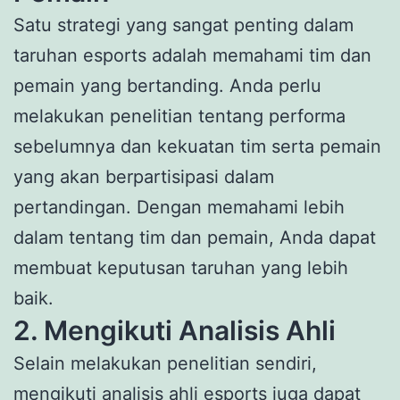
Satu strategi yang sangat penting dalam
taruhan esports adalah memahami tim dan
pemain yang bertanding. Anda perlu
melakukan penelitian tentang performa
sebelumnya dan kekuatan tim serta pemain
yang akan berpartisipasi dalam
pertandingan. Dengan memahami lebih
dalam tentang tim dan pemain, Anda dapat
membuat keputusan taruhan yang lebih
baik.
2. Mengikuti Analisis Ahli
Selain melakukan penelitian sendiri,
mengikuti analisis ahli esports juga dapat