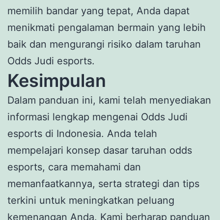
memilih bandar yang tepat, Anda dapat
menikmati pengalaman bermain yang lebih
baik dan mengurangi risiko dalam taruhan
Odds Judi esports.
Kesimpulan
Dalam panduan ini, kami telah menyediakan
informasi lengkap mengenai Odds Judi
esports di Indonesia. Anda telah
mempelajari konsep dasar taruhan odds
esports, cara memahami dan
memanfaatkannya, serta strategi dan tips
terkini untuk meningkatkan peluang
kemenangan Anda. Kami berharap panduan