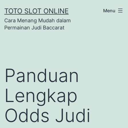
Skip
TOTO SLOT ONLINE
Menu
to
Cara Menang Mudah dalam
content
Permainan Judi Baccarat
Panduan
Lengkap
Odds Judi