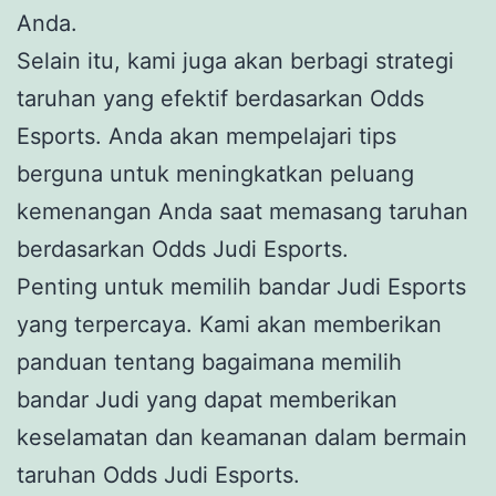
Anda.
Selain itu, kami juga akan berbagi strategi
taruhan yang efektif berdasarkan Odds
Esports. Anda akan mempelajari tips
berguna untuk meningkatkan peluang
kemenangan Anda saat memasang taruhan
berdasarkan Odds Judi Esports.
Penting untuk memilih bandar Judi Esports
yang terpercaya. Kami akan memberikan
panduan tentang bagaimana memilih
bandar Judi yang dapat memberikan
keselamatan dan keamanan dalam bermain
taruhan Odds Judi Esports.