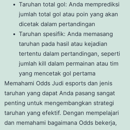
Taruhan total gol: Anda memprediksi
jumlah total gol atau poin yang akan
dicetak dalam pertandingan
Taruhan spesifik: Anda memasang
taruhan pada hasil atau kejadian
tertentu dalam pertandingan, seperti
jumlah kill dalam permainan atau tim
yang mencetak gol pertama
Memahami Odds Judi esports dan jenis
taruhan yang dapat Anda pasang sangat
penting untuk mengembangkan strategi
taruhan yang efektif. Dengan mempelajari
dan memahami bagaimana Odds bekerja,