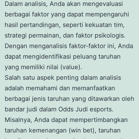
Dalam analisis, Anda akan mengevaluasi
berbagai faktor yang dapat mempengaruhi
hasil pertandingan, seperti kekuatan tim,
strategi permainan, dan faktor psikologis.
Dengan menganalisis faktor-faktor ini, Anda
dapat mengidentifikasi peluang taruhan
yang memiliki nilai (value).
Salah satu aspek penting dalam analisis
adalah memahami dan memanfaatkan
berbagai jenis taruhan yang ditawarkan oleh
bandar judi dalam Odds Judi esports.
Misalnya, Anda dapat mempertimbangkan
taruhan kemenangan (win bet), taruhan