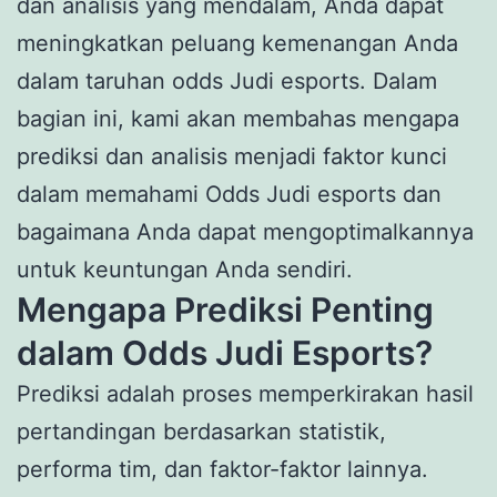
dan analisis yang mendalam, Anda dapat
meningkatkan peluang kemenangan Anda
dalam taruhan odds Judi esports. Dalam
bagian ini, kami akan membahas mengapa
prediksi dan analisis menjadi faktor kunci
dalam memahami Odds Judi esports dan
bagaimana Anda dapat mengoptimalkannya
untuk keuntungan Anda sendiri.
Mengapa Prediksi Penting
dalam Odds Judi Esports?
Prediksi adalah proses memperkirakan hasil
pertandingan berdasarkan statistik,
performa tim, dan faktor-faktor lainnya.