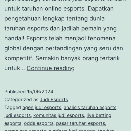
untuk taruhan online esports. Dapatkan
pengetahuan lengkap tentang dunia
taruhan esports dan jadilah pemain yang
handal! Esports telah menjadi fenomena
global dengan pertandingan yang seru dan
kompetitif. Semakin banyak orang tertarik
Panduan
untuk…
Continue reading
Lengkap
Judi
Published
15/06/2024
Esports
Categorized as
Judi Esports
di
Tagged
agen judi esports
,
analisis taruhan esports
,
judi esports
,
komunitas judi esports
,
live betting
Indonesia
esports
,
odds esports
,
pasar taruhan esports
,
permainan esports
,
platform judi esports
,
taruhan