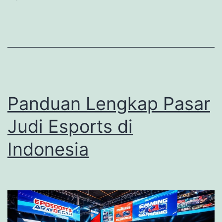
Panduan Lengkap Pasar
Judi Esports di
Indonesia