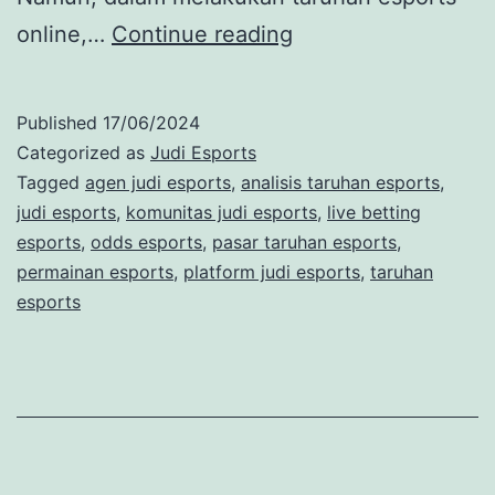
Judi
online,…
Continue reading
Esports
Resmi
Published
17/06/2024
di
Categorized as
Judi Esports
Indonesia
Tagged
agen judi esports
,
analisis taruhan esports
,
judi esports
,
komunitas judi esports
,
live betting
–
esports
,
odds esports
,
pasar taruhan esports
,
Taruhan
permainan esports
,
platform judi esports
,
taruhan
Terbaik
esports