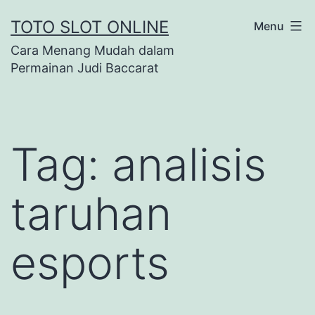
Skip
TOTO SLOT ONLINE
Menu
to
Cara Menang Mudah dalam
content
Permainan Judi Baccarat
Tag:
analisis
taruhan
esports