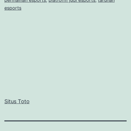
esports
Situs Toto