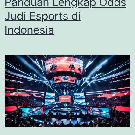
Panduan Lengkap Odds
Judi Esports di
Indonesia