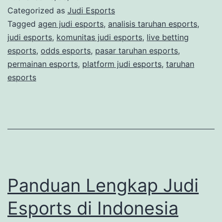
di
Categorized as
Judi Esports
Indonesia
Tagged
agen judi esports
,
analisis taruhan esports
,
judi esports
,
komunitas judi esports
,
live betting
–
esports
,
odds esports
,
pasar taruhan esports
,
Temukan
permainan esports
,
platform judi esports
,
taruhan
Sekarang!
esports
Panduan Lengkap Judi
Esports di Indonesia