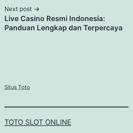
Next post
Live Casino Resmi Indonesia:
Panduan Lengkap dan Terpercaya
Situs Toto
TOTO SLOT ONLINE