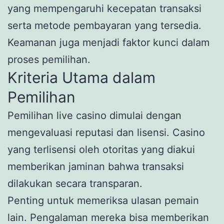
yang mempengaruhi kecepatan transaksi
serta metode pembayaran yang tersedia.
Keamanan juga menjadi faktor kunci dalam
proses pemilihan.
Kriteria Utama dalam
Pemilihan
Pemilihan live casino dimulai dengan
mengevaluasi reputasi dan lisensi. Casino
yang terlisensi oleh otoritas yang diakui
memberikan jaminan bahwa transaksi
dilakukan secara transparan.
Penting untuk memeriksa ulasan pemain
lain. Pengalaman mereka bisa memberikan