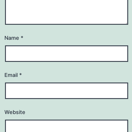
Name
*
Email
*
Website