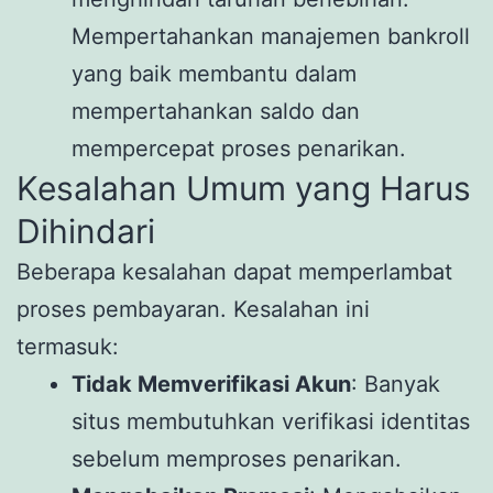
Mempertahankan manajemen bankroll
yang baik membantu dalam
mempertahankan saldo dan
mempercepat proses penarikan.
Kesalahan Umum yang Harus
Dihindari
Beberapa kesalahan dapat memperlambat
proses pembayaran. Kesalahan ini
termasuk:
Tidak Memverifikasi Akun
: Banyak
situs membutuhkan verifikasi identitas
sebelum memproses penarikan.