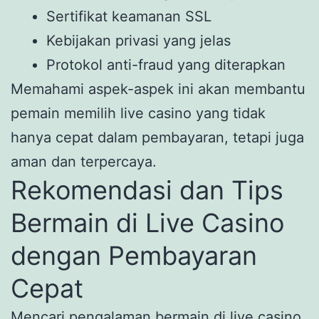
Sertifikat keamanan SSL
Kebijakan privasi yang jelas
Protokol anti-fraud yang diterapkan
Memahami aspek-aspek ini akan membantu
pemain memilih live casino yang tidak
hanya cepat dalam pembayaran, tetapi juga
aman dan terpercaya.
Rekomendasi dan Tips
Bermain di Live Casino
dengan Pembayaran
Cepat
Mencari pengalaman bermain di live casino