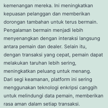
kemenangan mereka. Ini meningkatkan
kepuasan pelanggan dan memberikan
dorongan tambahan untuk terus bermain.
Pengalaman bermain menjadi lebih
menyenangkan dengan interaksi langsung
antara pemain dan dealer. Selain itu,
dengan transaksi yang cepat, pemain dapat
melakukan taruhan lebih sering,
meningkatkan peluang untuk menang.
Dari segi keamanan, platform ini sering
menggunakan teknologi enkripsi canggih
untuk melindungi data pemain, memberikan
rasa aman dalam setiap transaksi.