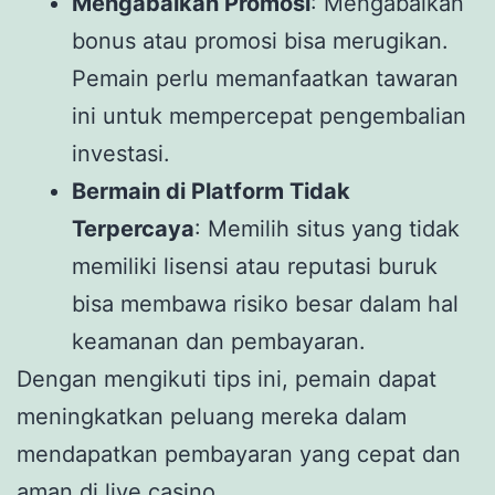
Mengabaikan Promosi
: Mengabaikan
bonus atau promosi bisa merugikan.
Pemain perlu memanfaatkan tawaran
ini untuk mempercepat pengembalian
investasi.
Bermain di Platform Tidak
Terpercaya
: Memilih situs yang tidak
memiliki lisensi atau reputasi buruk
bisa membawa risiko besar dalam hal
keamanan dan pembayaran.
Dengan mengikuti tips ini, pemain dapat
meningkatkan peluang mereka dalam
mendapatkan pembayaran yang cepat dan
aman di live casino.