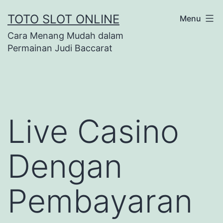
Skip
TOTO SLOT ONLINE
Menu
to
Cara Menang Mudah dalam
content
Permainan Judi Baccarat
Live Casino
Dengan
Pembayaran