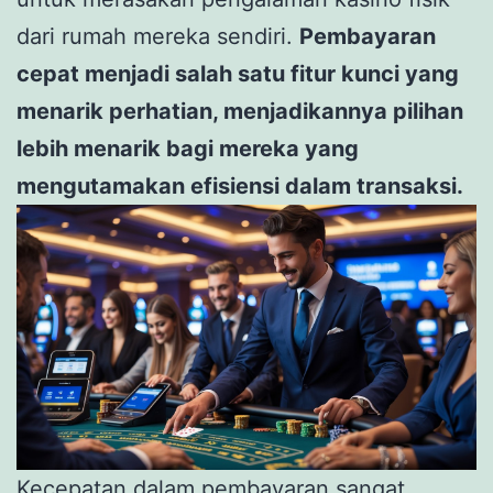
dari rumah mereka sendiri.
Pembayaran
cepat menjadi salah satu fitur kunci yang
menarik perhatian, menjadikannya pilihan
lebih menarik bagi mereka yang
mengutamakan efisiensi dalam transaksi.
Kecepatan dalam pembayaran sangat