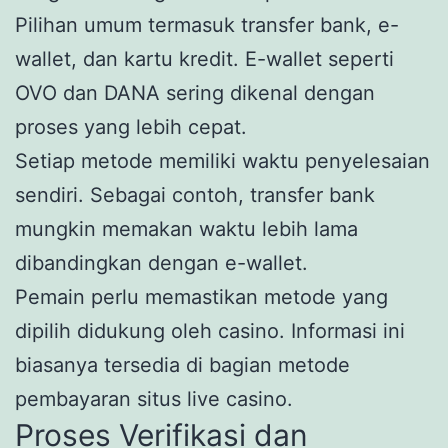
Pilihan umum termasuk transfer bank, e-
wallet, dan kartu kredit. E-wallet seperti
OVO dan DANA sering dikenal dengan
proses yang lebih cepat.
Setiap metode memiliki waktu penyelesaian
sendiri. Sebagai contoh, transfer bank
mungkin memakan waktu lebih lama
dibandingkan dengan e-wallet.
Pemain perlu memastikan metode yang
dipilih didukung oleh casino. Informasi ini
biasanya tersedia di bagian metode
pembayaran situs live casino.
Proses Verifikasi dan