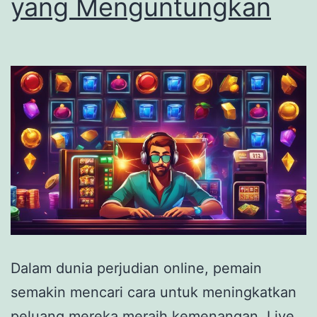
yang Menguntungkan
Dalam dunia perjudian online, pemain
semakin mencari cara untuk meningkatkan
peluang mereka meraih kemenangan. Live