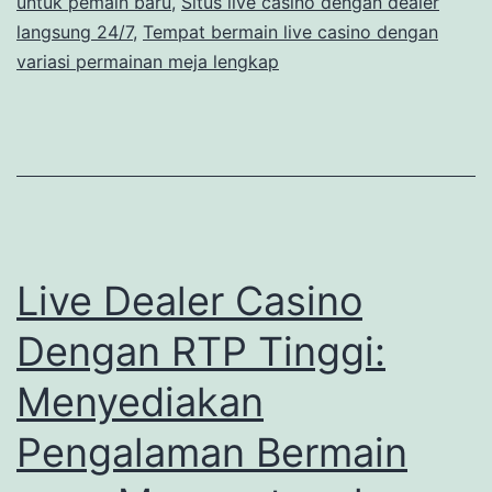
untuk pemain baru
,
Situs live casino dengan dealer
langsung 24/7
,
Tempat bermain live casino dengan
variasi permainan meja lengkap
Live Dealer Casino
Dengan RTP Tinggi:
Menyediakan
Pengalaman Bermain