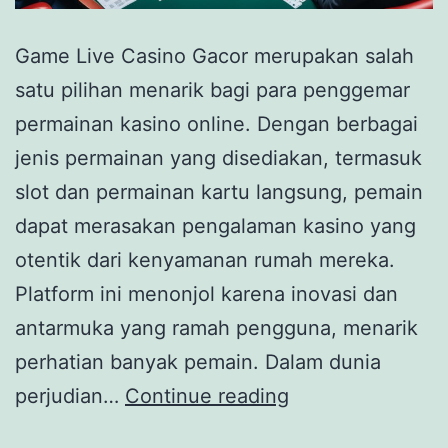
Game Live Casino Gacor merupakan salah
satu pilihan menarik bagi para penggemar
permainan kasino online. Dengan berbagai
jenis permainan yang disediakan, termasuk
slot dan permainan kartu langsung, pemain
dapat merasakan pengalaman kasino yang
otentik dari kenyamanan rumah mereka.
Platform ini menonjol karena inovasi dan
antarmuka yang ramah pengguna, menarik
perhatian banyak pemain. Dalam dunia
Game
perjudian…
Continue reading
Live