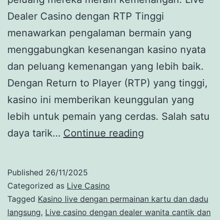
Dealer Casino dengan RTP Tinggi
menawarkan pengalaman bermain yang
menggabungkan kesenangan kasino nyata
dan peluang kemenangan yang lebih baik.
Dengan Return to Player (RTP) yang tinggi,
kasino ini memberikan keunggulan yang
lebih untuk pemain yang cerdas. Salah satu
Live
daya tarik…
Continue reading
Dealer
Casino
Published
26/11/2025
Dengan
Categorized as
Live Casino
RTP
Tagged
Kasino live dengan permainan kartu dan dadu
langsung
,
Live casino dengan dealer wanita cantik dan
Tinggi: