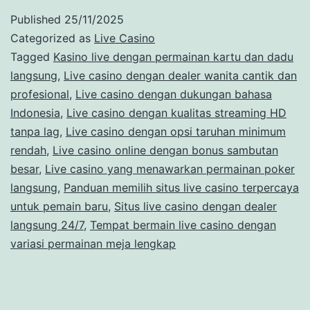
Casino
Published
25/11/2025
Gacor:
Categorized as
Live Casino
Menangkan
Tagged
Kasino live dengan permainan kartu dan dadu
langsung
,
Live casino dengan dealer wanita cantik dan
Pengalaman
profesional
,
Live casino dengan dukungan bahasa
Bermain
Indonesia
,
Live casino dengan kualitas streaming HD
Anda
tanpa lag
,
Live casino dengan opsi taruhan minimum
rendah
,
Live casino online dengan bonus sambutan
besar
,
Live casino yang menawarkan permainan poker
langsung
,
Panduan memilih situs live casino terpercaya
untuk pemain baru
,
Situs live casino dengan dealer
langsung 24/7
,
Tempat bermain live casino dengan
variasi permainan meja lengkap