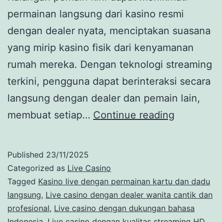
permainan langsung dari kasino resmi
dengan dealer nyata, menciptakan suasana
yang mirip kasino fisik dari kenyamanan
rumah mereka. Dengan teknologi streaming
terkini, pengguna dapat berinteraksi secara
langsung dengan dealer dan pemain lain,
Live
membuat setiap…
Continue reading
Casino
Resmi
Published
23/11/2025
Indonesia:
Categorized as
Live Casino
Panduan
Tagged
Kasino live dengan permainan kartu dan dadu
langsung
,
Live casino dengan dealer wanita cantik dan
Lengkap
profesional
,
Live casino dengan dukungan bahasa
dan
Indonesia
,
Live casino dengan kualitas streaming HD