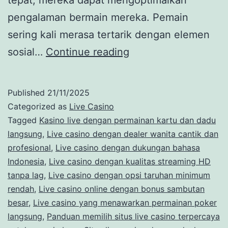
pengalaman bermain mereka. Pemain
sering kali merasa tertarik dengan elemen
Strategi
sosial…
Continue reading
Menang
di
Published
21/11/2025
Live
Categorized as
Live Casino
Casino:
Tagged
Kasino live dengan permainan kartu dan dadu
langsung
,
Live casino dengan dealer wanita cantik dan
Cara
profesional
,
Live casino dengan dukungan bahasa
Efektif
Indonesia
,
Live casino dengan kualitas streaming HD
Meningkatkan
tanpa lag
,
Live casino dengan opsi taruhan minimum
rendah
,
Live casino online dengan bonus sambutan
Peluang
besar
,
Live casino yang menawarkan permainan poker
Menang
langsung
,
Panduan memilih situs live casino terpercaya
Anda