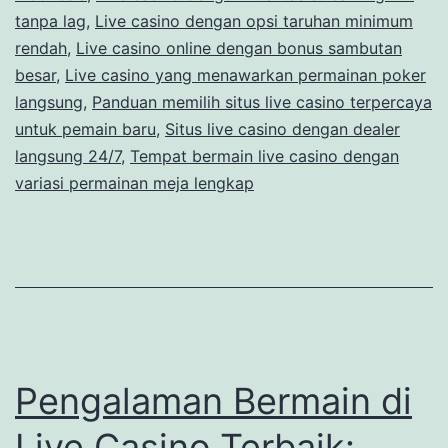
unt
tanpa lag
,
Live casino dengan opsi taruhan minimum
rendah
,
Live casino online dengan bonus sambutan
Pem
besar
,
Live casino yang menawarkan permainan poker
Pem
langsung
,
Panduan memilih situs live casino terpercaya
untuk pemain baru
,
Situs live casino dengan dealer
langsung 24/7
,
Tempat bermain live casino dengan
variasi permainan meja lengkap
Pengalaman Bermain di
Live Casino Terbaik: