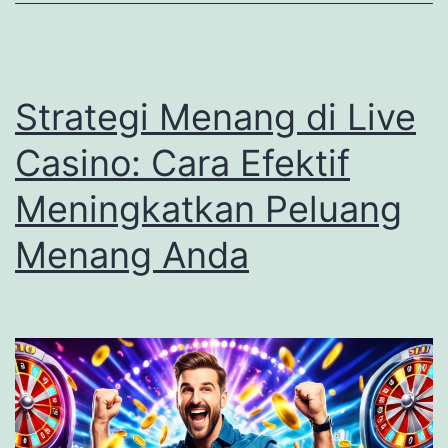
Strategi Menang di Live
Casino: Cara Efektif
Meningkatkan Peluang
Menang Anda