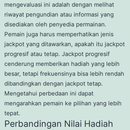
mengevaluasi ini adalah dengan melihat
riwayat pengundian atau informasi yang
disediakan oleh penyedia permainan.
Pemain juga harus memperhatikan jenis
jackpot yang ditawarkan, apakah itu jackpot
progresif atau tetap. Jackpot progresif
cenderung memberikan hadiah yang lebih
besar, tetapi frekuensinya bisa lebih rendah
dibandingkan dengan jackpot tetap.
Mengetahui perbedaan ini dapat
mengarahkan pemain ke pilihan yang lebih
tepat.
Perbandingan Nilai Hadiah