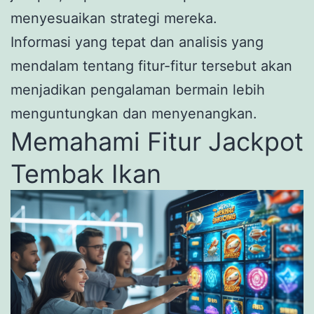
menyesuaikan strategi mereka.
Informasi yang tepat dan analisis yang
mendalam tentang fitur-fitur tersebut akan
menjadikan pengalaman bermain lebih
menguntungkan dan menyenangkan.
Memahami Fitur Jackpot
Tembak Ikan