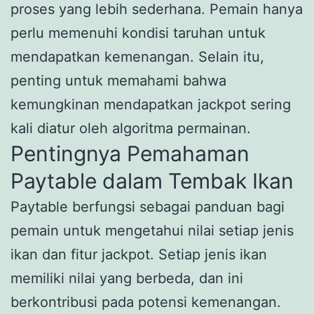
proses yang lebih sederhana. Pemain hanya
perlu memenuhi kondisi taruhan untuk
mendapatkan kemenangan. Selain itu,
penting untuk memahami bahwa
kemungkinan mendapatkan jackpot sering
kali diatur oleh algoritma permainan.
Pentingnya Pemahaman
Paytable dalam Tembak Ikan
Paytable berfungsi sebagai panduan bagi
pemain untuk mengetahui nilai setiap jenis
ikan dan fitur jackpot. Setiap jenis ikan
memiliki nilai yang berbeda, dan ini
berkontribusi pada potensi kemenangan.