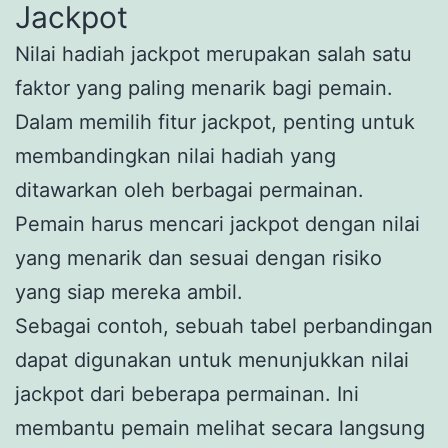
Jackpot
Nilai hadiah jackpot merupakan salah satu
faktor yang paling menarik bagi pemain.
Dalam memilih fitur jackpot, penting untuk
membandingkan nilai hadiah yang
ditawarkan oleh berbagai permainan.
Pemain harus mencari jackpot dengan nilai
yang menarik dan sesuai dengan risiko
yang siap mereka ambil.
Sebagai contoh, sebuah tabel perbandingan
dapat digunakan untuk menunjukkan nilai
jackpot dari beberapa permainan. Ini
membantu pemain melihat secara langsung