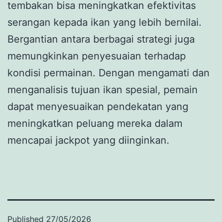
tembakan bisa meningkatkan efektivitas
serangan kepada ikan yang lebih bernilai.
Bergantian antara berbagai strategi juga
memungkinkan penyesuaian terhadap
kondisi permainan. Dengan mengamati dan
menganalisis tujuan ikan spesial, pemain
dapat menyesuaikan pendekatan yang
meningkatkan peluang mereka dalam
mencapai jackpot yang diinginkan.
Published
27/05/2026