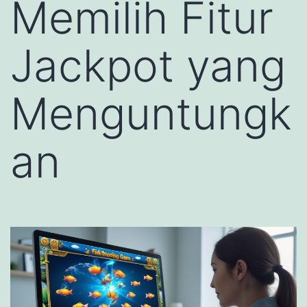
Memilih Fitur
Jackpot yang
Menguntungk
an