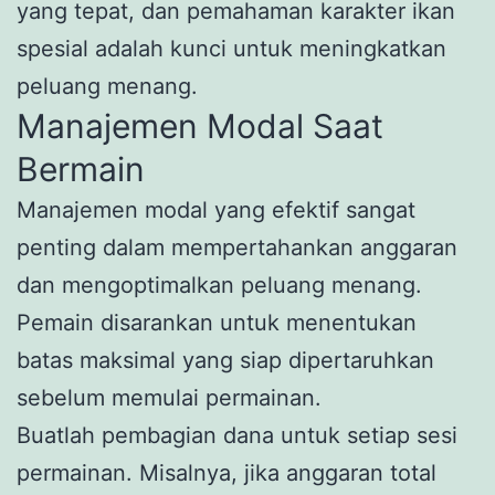
yang tepat, dan pemahaman karakter ikan
spesial adalah kunci untuk meningkatkan
peluang menang.
Manajemen Modal Saat
Bermain
Manajemen modal yang efektif sangat
penting dalam mempertahankan anggaran
dan mengoptimalkan peluang menang.
Pemain disarankan untuk menentukan
batas maksimal yang siap dipertaruhkan
sebelum memulai permainan.
Buatlah pembagian dana untuk setiap sesi
permainan. Misalnya, jika anggaran total