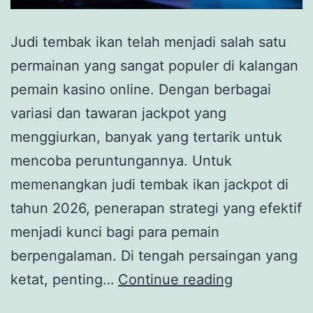
Judi tembak ikan telah menjadi salah satu
permainan yang sangat populer di kalangan
pemain kasino online. Dengan berbagai
variasi dan tawaran jackpot yang
menggiurkan, banyak yang tertarik untuk
mencoba peruntungannya. Untuk
memenangkan judi tembak ikan jackpot di
tahun 2026, penerapan strategi yang efektif
menjadi kunci bagi para pemain
berpengalaman. Di tengah persaingan yang
Cara
ketat, penting…
Continue reading
Memenangk