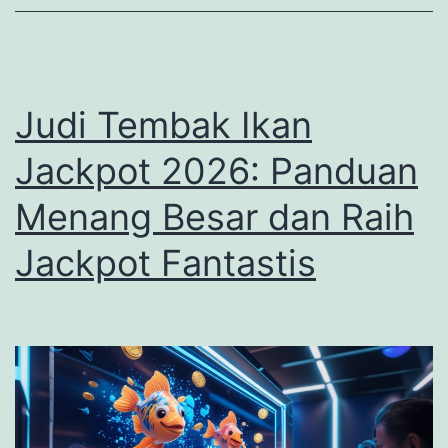
Meningk
Peluang
Menang
Judi Tembak Ikan
Jackpot 2026: Panduan
Menang Besar dan Raih
Jackpot Fantastis