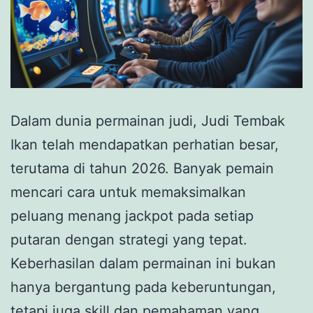
Dalam dunia permainan judi, Judi Tembak
Ikan telah mendapatkan perhatian besar,
terutama di tahun 2026. Banyak pemain
mencari cara untuk memaksimalkan
peluang menang jackpot pada setiap
putaran dengan strategi yang tepat.
Keberhasilan dalam permainan ini bukan
hanya bergantung pada keberuntungan,
tetapi juga skill dan pemahaman yang