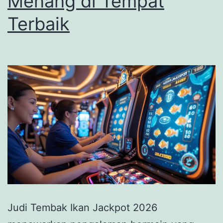
Menang di Tempat
Terbaik
Judi Tembak Ikan Jackpot 2026