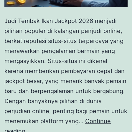
Judi Tembak Ikan Jackpot 2026 menjadi
pilihan populer di kalangan penjudi online,
berkat reputasi situs-situs terpercaya yang
menawarkan pengalaman bermain yang
mengasyikkan. Situs-situs ini dikenal
karena memberikan pembayaran cepat dan
jackpot besar, yang menarik banyak pemain
baru dan berpengalaman untuk bergabung.
Dengan banyaknya pilihan di dunia
perjudian online, penting bagi pemain untuk
menemukan platform yang…
Continue
Judi
reading