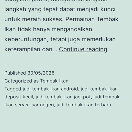
langkah yang tepat dapat menjadi kunci
untuk meraih sukses. Permainan Tembak
Ikan tidak hanya mengandalkan
keberuntungan, tetapi juga memerlukan
Judi
keterampilan dan…
Continue reading
Tembak
Ikan
Published
30/05/2026
Jackpot
Categorized as
Tembak Ikan
2026:
Tagged
judi tembak ikan android
,
judi tembak ikan
deposit kecil
,
judi tembak ikan jackpot
,
judi tembak
Panduan
ikan server luar negeri
,
judi tembak ikan terbaru
Bermain
dan
Strategi