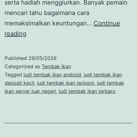
serta hadiah menggiurkan. Banyak pemain
mencari tahu bagaimana cara
memaksimalkan keuntungan…
Continue
Judi
reading
Tembak
Ikan
Published
29/05/2026
Jackpot
Categorized as
Tembak Ikan
2026:
Tagged
judi tembak ikan android
,
judi tembak ikan
deposit kecil
,
judi tembak ikan jackpot
,
judi tembak
Panduan
ikan server luar negeri
,
judi tembak ikan terbaru
Menang
Besar
dan
Raih