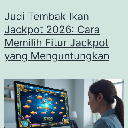
Putaran
Judi Tembak Ikan
Jackpot 2026: Cara
Memilih Fitur Jackpot
yang Menguntungkan