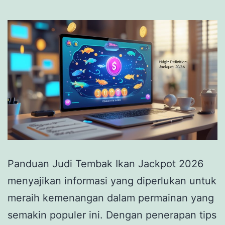
Panduan Judi Tembak Ikan Jackpot 2026
menyajikan informasi yang diperlukan untuk
meraih kemenangan dalam permainan yang
semakin populer ini. Dengan penerapan tips