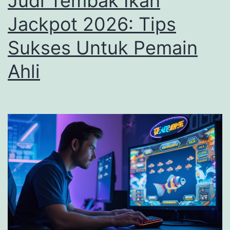
Judi Tembak Ikan
Jackpot 2026: Tips
Sukses Untuk Pemain
Ahli