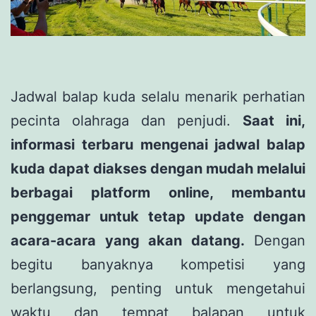
Jadwal balap kuda selalu menarik perhatian
pecinta olahraga dan penjudi.
Saat ini,
informasi terbaru mengenai jadwal balap
kuda dapat diakses dengan mudah melalui
berbagai platform online, membantu
penggemar untuk tetap update dengan
acara-acara yang akan datang.
Dengan
begitu banyaknya kompetisi yang
berlangsung, penting untuk mengetahui
waktu dan tempat balapan untuk