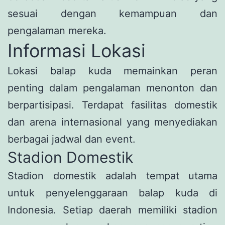
sesuai dengan kemampuan dan
pengalaman mereka.
Informasi Lokasi
Lokasi balap kuda memainkan peran
penting dalam pengalaman menonton dan
berpartisipasi. Terdapat fasilitas domestik
dan arena internasional yang menyediakan
berbagai jadwal dan event.
Stadion Domestik
Stadion domestik adalah tempat utama
untuk penyelenggaraan balap kuda di
Indonesia. Setiap daerah memiliki stadion