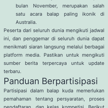
bulan November, merupakan salah
satu acara balap paling ikonik di
Australia.
Peserta dari seluruh dunia mengikuti jadwal
ini, dan penggemar di seluruh dunia dapat
menikmati siaran langsung melalui berbagai
platform media. Pastikan untuk mengikuti
sumber berita terpercaya untuk update
terbaru.
Panduan Berpartisipasi
Partisipasi dalam balap kuda memerlukan
pemahaman tentang persyaratan, proses
pendaftaran, dan kelas kompetisi. Berikut