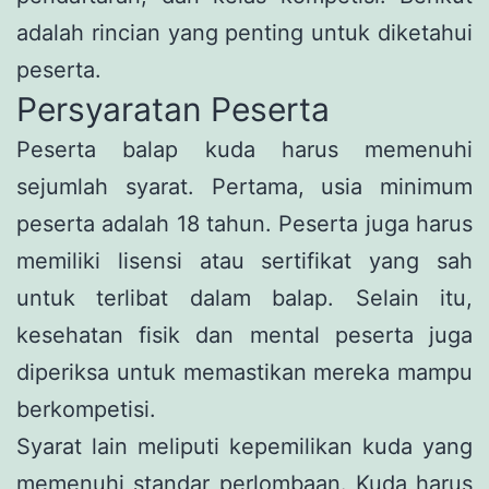
adalah rincian yang penting untuk diketahui
peserta.
Persyaratan Peserta
Peserta balap kuda harus memenuhi
sejumlah syarat. Pertama, usia minimum
peserta adalah 18 tahun. Peserta juga harus
memiliki lisensi atau sertifikat yang sah
untuk terlibat dalam balap. Selain itu,
kesehatan fisik dan mental peserta juga
diperiksa untuk memastikan mereka mampu
berkompetisi.
Syarat lain meliputi kepemilikan kuda yang
memenuhi standar perlombaan. Kuda harus