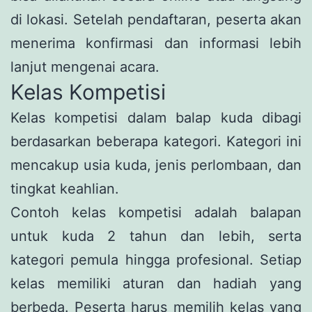
di lokasi. Setelah pendaftaran, peserta akan
menerima konfirmasi dan informasi lebih
lanjut mengenai acara.
Kelas Kompetisi
Kelas kompetisi dalam balap kuda dibagi
berdasarkan beberapa kategori. Kategori ini
mencakup usia kuda, jenis perlombaan, dan
tingkat keahlian.
Contoh kelas kompetisi adalah balapan
untuk kuda 2 tahun dan lebih, serta
kategori pemula hingga profesional. Setiap
kelas memiliki aturan dan hadiah yang
berbeda. Peserta harus memilih kelas yang