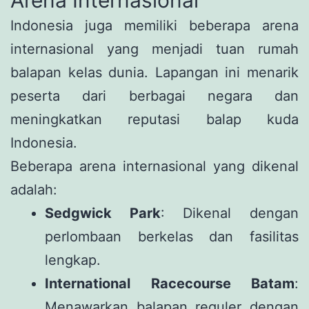
Arena Internasional
Indonesia juga memiliki beberapa arena
internasional yang menjadi tuan rumah
balapan kelas dunia. Lapangan ini menarik
peserta dari berbagai negara dan
meningkatkan reputasi balap kuda
Indonesia.
Beberapa arena internasional yang dikenal
adalah:
Sedgwick Park
: Dikenal dengan
perlombaan berkelas dan fasilitas
lengkap.
International Racecourse Batam
:
Menawarkan balapan reguler dengan