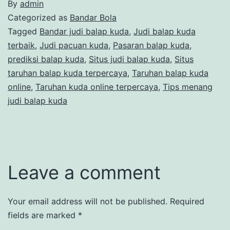
By
admin
Categorized as
Bandar Bola
Tagged
Bandar judi balap kuda
,
Judi balap kuda
terbaik
,
Judi pacuan kuda
,
Pasaran balap kuda
,
prediksi balap kuda
,
Situs judi balap kuda
,
Situs
taruhan balap kuda terpercaya
,
Taruhan balap kuda
online
,
Taruhan kuda online terpercaya
,
Tips menang
judi balap kuda
Leave a comment
Your email address will not be published.
Required
fields are marked
*