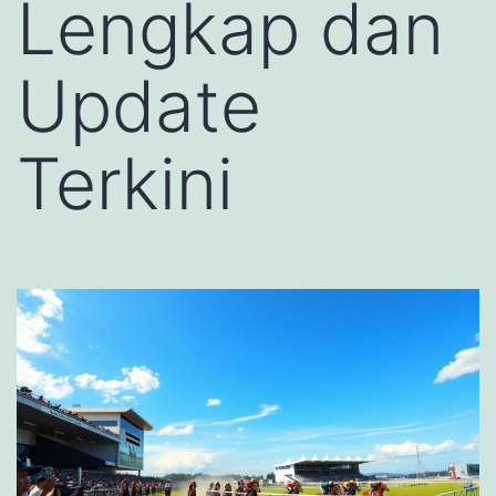
Lengkap dan
Update
Terkini