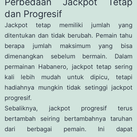
Perbedaan Jackpot Tetap
dan Progresif
Jackpot tetap memiliki jumlah yang
ditentukan dan tidak berubah. Pemain tahu
berapa jumlah maksimum yang bisa
dimenangkan sebelum bermain. Dalam
permainan Habanero, jackpot tetap sering
kali lebih mudah untuk dipicu, tetapi
hadiahnya mungkin tidak setinggi jackpot
progresif.
Sebaliknya, jackpot progresif terus
bertambah seiring bertambahnya taruhan
dari berbagai pemain. Ini dapat