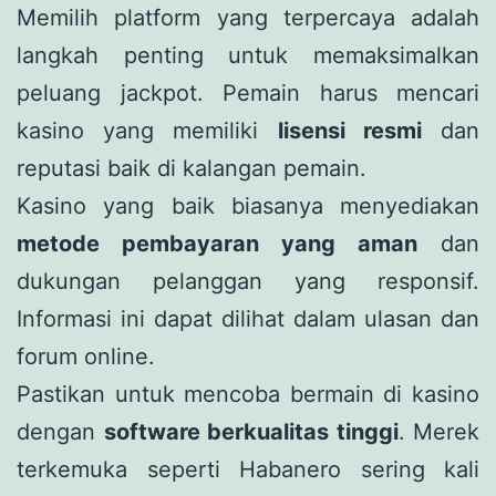
Memilih platform yang terpercaya adalah
langkah penting untuk memaksimalkan
peluang jackpot. Pemain harus mencari
kasino yang memiliki
lisensi resmi
dan
reputasi baik di kalangan pemain.
Kasino yang baik biasanya menyediakan
metode pembayaran yang aman
dan
dukungan pelanggan yang responsif.
Informasi ini dapat dilihat dalam ulasan dan
forum online.
Pastikan untuk mencoba bermain di kasino
dengan
software berkualitas tinggi
. Merek
terkemuka seperti Habanero sering kali