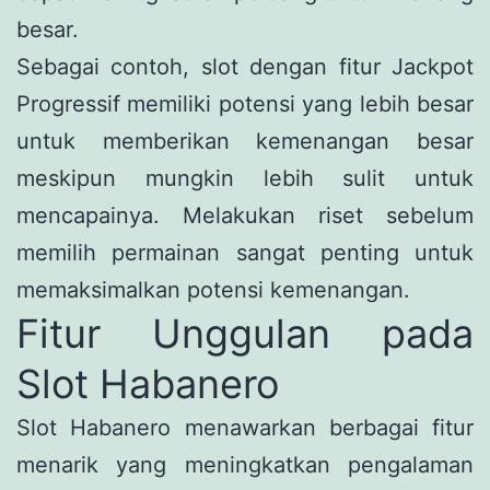
besar.
Sebagai contoh, slot dengan fitur Jackpot
Progressif memiliki potensi yang lebih besar
untuk memberikan kemenangan besar
meskipun mungkin lebih sulit untuk
mencapainya. Melakukan riset sebelum
memilih permainan sangat penting untuk
memaksimalkan potensi kemenangan.
Fitur Unggulan pada
Slot Habanero
Slot Habanero menawarkan berbagai fitur
menarik yang meningkatkan pengalaman