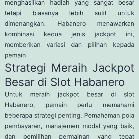
menghasilkan hadiah yang sangat besar
tetapi biasanya lebih sulit untuk
dimenangkan. Habanero menawarkan
kombinasi kedua jenis jackpot ini,
memberikan variasi dan pilihan kepada
pemain.
Strategi Meraih Jackpot
Besar di Slot Habanero
Untuk meraih jackpot besar di slot
Habanero, pemain perlu memahami
beberapa strategi penting. Pemahaman pola
pembayaran, manajemen modal yang baik,
dan pemilihan permainan yang tepat