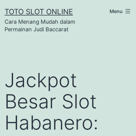
Skip
TOTO SLOT ONLINE
Menu
to
Cara Menang Mudah dalam
content
Permainan Judi Baccarat
Jackpot
Besar Slot
Habanero: