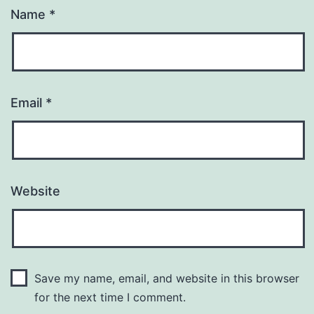
Name
*
Email
*
Website
Save my name, email, and website in this browser
for the next time I comment.