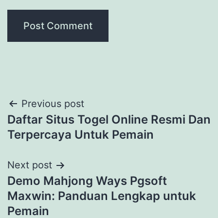
Post
Previous post
Daftar Situs Togel Online Resmi Dan
navigation
Terpercaya Untuk Pemain
Next post
Demo Mahjong Ways Pgsoft
Maxwin: Panduan Lengkap untuk
Pemain