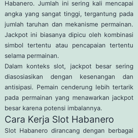
Habanero. Jumlah ini sering kali mencapai
angka yang sangat tinggi, tergantung pada
jumlah taruhan dan mekanisme permainan.
Jackpot ini biasanya dipicu oleh kombinasi
simbol tertentu atau pencapaian tertentu
selama permainan.
Dalam konteks slot, jackpot besar sering
diasosiasikan dengan kesenangan dan
antisipasi. Pemain cenderung lebih tertarik
pada permainan yang menawarkan jackpot
besar karena potensi imbalannya.
Cara Kerja Slot Habanero
Slot Habanero dirancang dengan berbagai