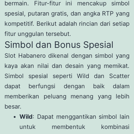
bermain. Fitur-fitur ini mencakup simbol
spesial, putaran gratis, dan angka RTP yang
kompetitif. Berikut adalah rincian dari setiap
fitur unggulan tersebut.
Simbol dan Bonus Spesial
Slot Habanero dikenal dengan simbol yang
kaya akan nilai dan desain yang memikat.
Simbol spesial seperti Wild dan Scatter
dapat berfungsi dengan baik dalam
memberikan peluang menang yang lebih
besar.
Wild
: Dapat menggantikan simbol lain
untuk membentuk kombinasi