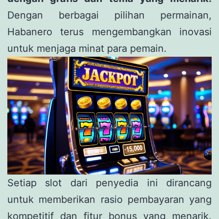
Dengan berbagai pilihan permainan,
Habanero terus mengembangkan inovasi
untuk menjaga minat para pemain.
Setiap slot dari penyedia ini dirancang
untuk memberikan rasio pembayaran yang
kompetitif dan fitur bonus yang menarik.