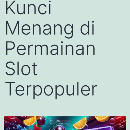
Kunci
Menang di
Permainan
Slot
Terpopuler