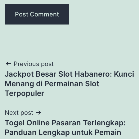
Post
Previous post
Jackpot Besar Slot Habanero: Kunci
navigation
Menang di Permainan Slot
Terpopuler
Next post
Togel Online Pasaran Terlengkap:
Panduan Lengkap untuk Pemain