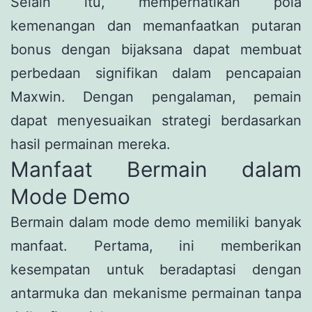
Selain itu, memperhatikan pola
kemenangan dan memanfaatkan putaran
bonus dengan bijaksana dapat membuat
perbedaan signifikan dalam pencapaian
Maxwin. Dengan pengalaman, pemain
dapat menyesuaikan strategi berdasarkan
hasil permainan mereka.
Manfaat Bermain dalam
Mode Demo
Bermain dalam mode demo memiliki banyak
manfaat. Pertama, ini memberikan
kesempatan untuk beradaptasi dengan
antarmuka dan mekanisme permainan tanpa