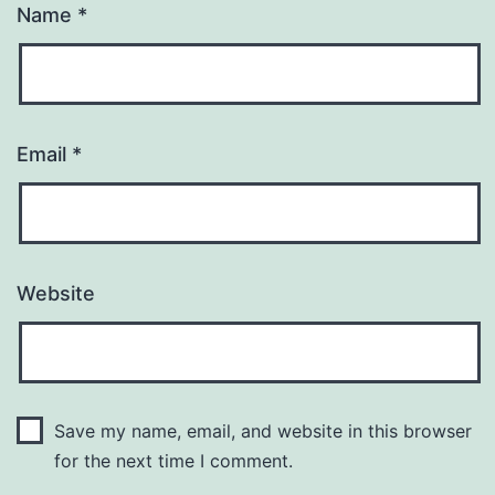
Name
*
Email
*
Website
Save my name, email, and website in this browser
for the next time I comment.