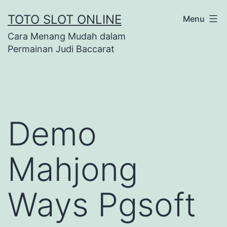
Skip
TOTO SLOT ONLINE
Menu
to
Cara Menang Mudah dalam
content
Permainan Judi Baccarat
Demo
Mahjong
Ways Pgsoft