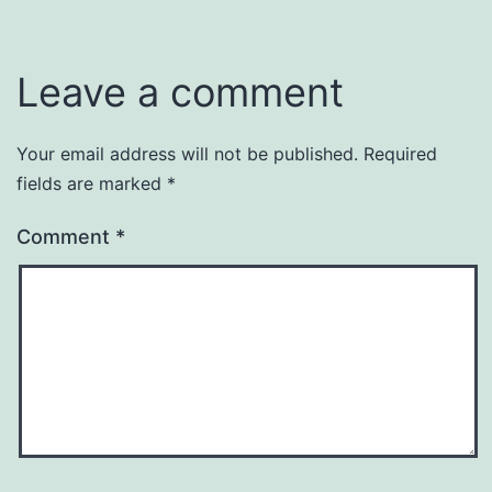
Leave a comment
Your email address will not be published.
Required
fields are marked
*
Comment
*