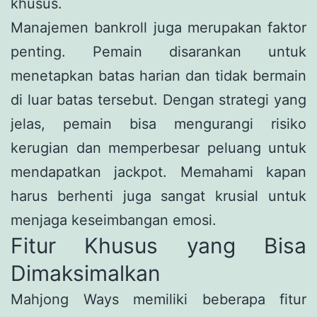
khusus.
Manajemen bankroll juga merupakan faktor
penting. Pemain disarankan untuk
menetapkan batas harian dan tidak bermain
di luar batas tersebut. Dengan strategi yang
jelas, pemain bisa mengurangi risiko
kerugian dan memperbesar peluang untuk
mendapatkan jackpot. Memahami kapan
harus berhenti juga sangat krusial untuk
menjaga keseimbangan emosi.
Fitur Khusus yang Bisa
Dimaksimalkan
Mahjong Ways memiliki beberapa fitur