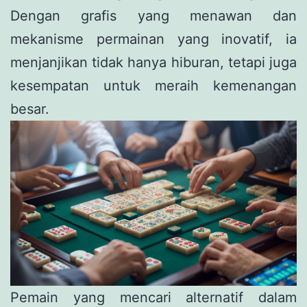
Dengan grafis yang menawan dan
mekanisme permainan yang inovatif, ia
menjanjikan tidak hanya hiburan, tetapi juga
kesempatan untuk meraih kemenangan
besar.
Pemain yang mencari alternatif dalam