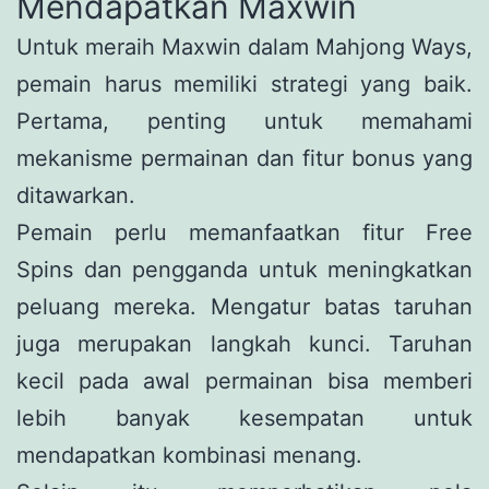
Mendapatkan Maxwin
Untuk meraih Maxwin dalam Mahjong Ways,
pemain harus memiliki strategi yang baik.
Pertama, penting untuk memahami
mekanisme permainan dan fitur bonus yang
ditawarkan.
Pemain perlu memanfaatkan fitur Free
Spins dan pengganda untuk meningkatkan
peluang mereka. Mengatur batas taruhan
juga merupakan langkah kunci. Taruhan
kecil pada awal permainan bisa memberi
lebih banyak kesempatan untuk
mendapatkan kombinasi menang.