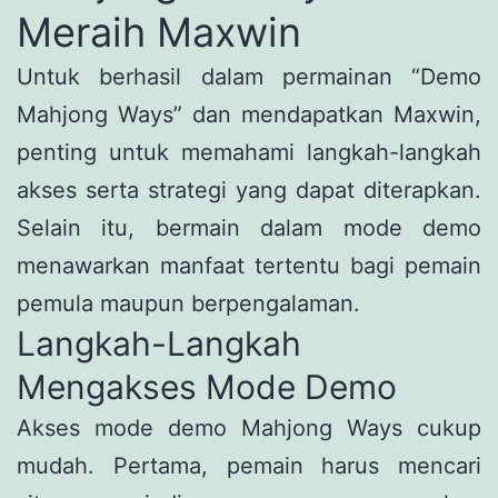
Meraih Maxwin
Untuk berhasil dalam permainan “Demo
Mahjong Ways” dan mendapatkan Maxwin,
penting untuk memahami langkah-langkah
akses serta strategi yang dapat diterapkan.
Selain itu, bermain dalam mode demo
menawarkan manfaat tertentu bagi pemain
pemula maupun berpengalaman.
Langkah-Langkah
Mengakses Mode Demo
Akses mode demo Mahjong Ways cukup
mudah. Pertama, pemain harus mencari