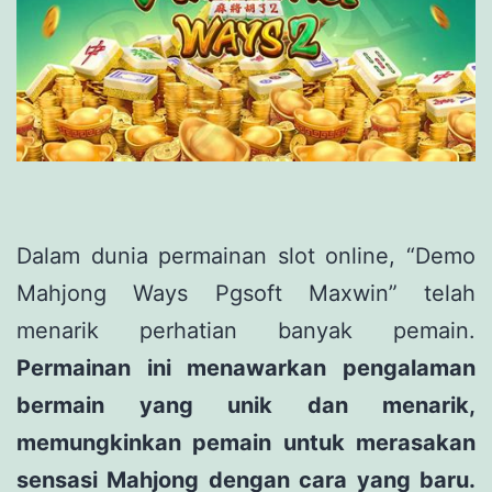
Dalam dunia permainan slot online, “Demo
Mahjong Ways Pgsoft Maxwin” telah
menarik perhatian banyak pemain.
Permainan ini menawarkan pengalaman
bermain yang unik dan menarik,
memungkinkan pemain untuk merasakan
sensasi Mahjong dengan cara yang baru.