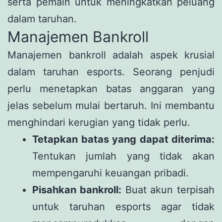
serta pemain untuk meningkatkan peluang
dalam taruhan.
Manajemen Bankroll
Manajemen bankroll adalah aspek krusial
dalam taruhan esports. Seorang penjudi
perlu menetapkan batas anggaran yang
jelas sebelum mulai bertaruh. Ini membantu
menghindari kerugian yang tidak perlu.
Tetapkan batas yang dapat diterima:
Tentukan jumlah yang tidak akan
mempengaruhi keuangan pribadi.
Pisahkan bankroll:
Buat akun terpisah
untuk taruhan esports agar tidak