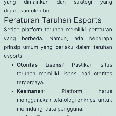
yang dimainkan dan strategi yang
digunakan oleh tim.
Peraturan Taruhan Esports
Setiap platform taruhan memiliki peraturan
yang berbeda. Namun, ada beberapa
prinsip umum yang berlaku dalam taruhan
esports.
Otoritas Lisensi
: Pastikan situs
taruhan memiliki lisensi dari otoritas
terpercaya.
Keamanan
: Platform harus
menggunakan teknologi enkripsi untuk
melindungi data pengguna.