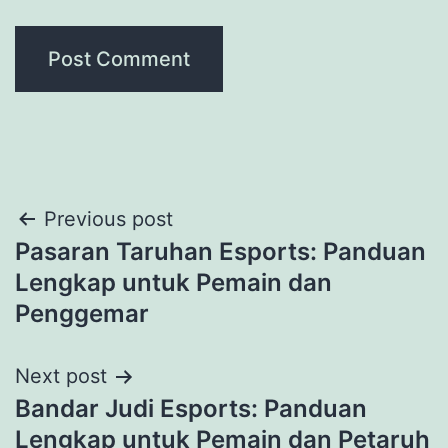
Post
Previous post
Pasaran Taruhan Esports: Panduan
navigation
Lengkap untuk Pemain dan
Penggemar
Next post
Bandar Judi Esports: Panduan
Lengkap untuk Pemain dan Petaruh