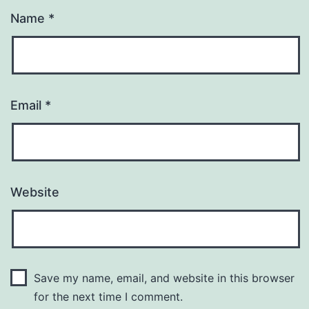
Name
*
Email
*
Website
Save my name, email, and website in this browser
for the next time I comment.