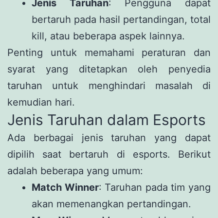
Jenis Taruhan
: Pengguna dapat
bertaruh pada hasil pertandingan, total
kill, atau beberapa aspek lainnya.
Penting untuk memahami peraturan dan
syarat yang ditetapkan oleh penyedia
taruhan untuk menghindari masalah di
kemudian hari.
Jenis Taruhan dalam Esports
Ada berbagai jenis taruhan yang dapat
dipilih saat bertaruh di esports. Berikut
adalah beberapa yang umum:
Match Winner
: Taruhan pada tim yang
akan memenangkan pertandingan.