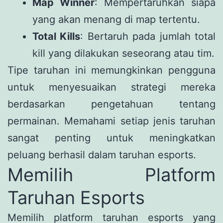
Map Winner
: Mempertaruhkan siapa
yang akan menang di map tertentu.
Total Kills
: Bertaruh pada jumlah total
kill yang dilakukan seseorang atau tim.
Tipe taruhan ini memungkinkan pengguna
untuk menyesuaikan strategi mereka
berdasarkan pengetahuan tentang
permainan. Memahami setiap jenis taruhan
sangat penting untuk meningkatkan
peluang berhasil dalam taruhan esports.
Memilih Platform
Taruhan Esports
Memilih platform taruhan esports yang