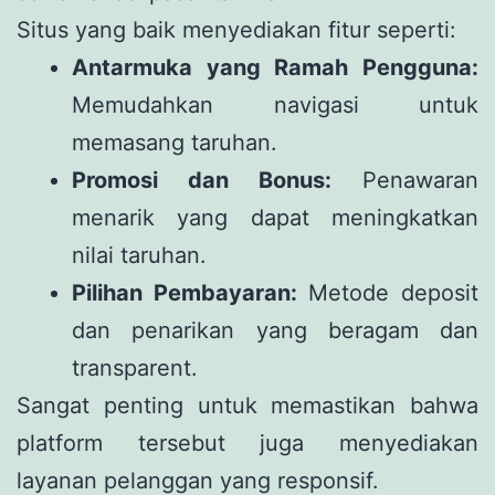
Situs yang baik menyediakan fitur seperti:
Antarmuka yang Ramah Pengguna:
Memudahkan navigasi untuk
memasang taruhan.
Promosi dan Bonus:
Penawaran
menarik yang dapat meningkatkan
nilai taruhan.
Pilihan Pembayaran:
Metode deposit
dan penarikan yang beragam dan
transparent.
Sangat penting untuk memastikan bahwa
platform tersebut juga menyediakan
layanan pelanggan yang responsif.