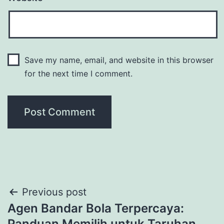
Save my name, email, and website in this browser
for the next time I comment.
Post
Previous post
Agen Bandar Bola Terpercaya:
navigation
Panduan Memilih untuk Taruhan