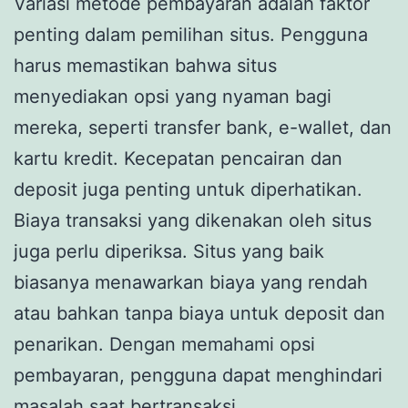
Variasi metode pembayaran adalah faktor
penting dalam pemilihan situs. Pengguna
harus memastikan bahwa situs
menyediakan opsi yang nyaman bagi
mereka, seperti transfer bank, e-wallet, dan
kartu kredit. Kecepatan pencairan dan
deposit juga penting untuk diperhatikan.
Biaya transaksi yang dikenakan oleh situs
juga perlu diperiksa. Situs yang baik
biasanya menawarkan biaya yang rendah
atau bahkan tanpa biaya untuk deposit dan
penarikan. Dengan memahami opsi
pembayaran, pengguna dapat menghindari
masalah saat bertransaksi.