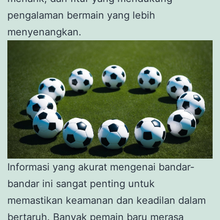
pengalaman bermain yang lebih
menyenangkan.
Informasi yang akurat mengenai bandar-
bandar ini sangat penting untuk
memastikan keamanan dan keadilan dalam
bertaruh. Banyak pemain baru merasa