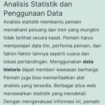
Analisis Statistik dan
Penggunaan Data
Analisis statistik membantu pemain
memahami peluang dan tren yang mungkin
tidak terlihat secara kasat. Pemain harus
mempelajari data tim, performa pemain, dan
faktor-faktor lainnya seperti cuaca dan
lokasi pertandingan. Menggunakan
data
historis
dapat memberi wawasan berharga.
Pemain juga bisa memanfaatkan alat
analisis yang tersedia. Berbagai situs web
menawarkan statistik yang mendetail.
Dengan mengevaluasi informasi ini, pemain