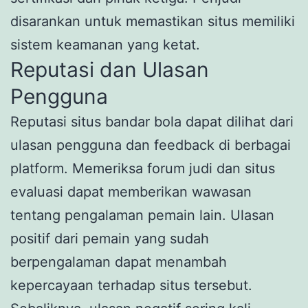
disarankan untuk memastikan situs memiliki
sistem keamanan yang ketat.
Reputasi dan Ulasan
Pengguna
Reputasi situs bandar bola dapat dilihat dari
ulasan pengguna dan feedback di berbagai
platform. Memeriksa forum judi dan situs
evaluasi dapat memberikan wawasan
tentang pengalaman pemain lain. Ulasan
positif dari pemain yang sudah
berpengalaman dapat menambah
kepercayaan terhadap situs tersebut.