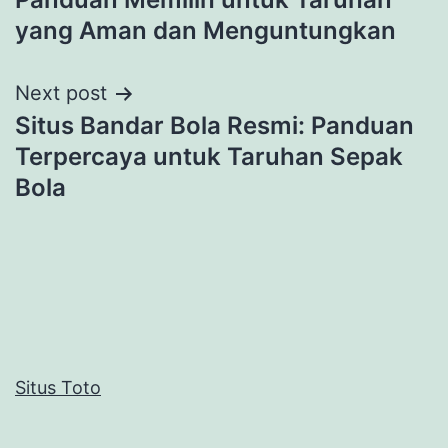
yang Aman dan Menguntungkan
Next post
Situs Bandar Bola Resmi: Panduan
Terpercaya untuk Taruhan Sepak
Bola
Situs Toto