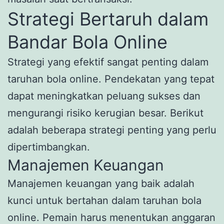
Strategi Bertaruh dalam
Bandar Bola Online
Strategi yang efektif sangat penting dalam
taruhan bola online. Pendekatan yang tepat
dapat meningkatkan peluang sukses dan
mengurangi risiko kerugian besar. Berikut
adalah beberapa strategi penting yang perlu
dipertimbangkan.
Manajemen Keuangan
Manajemen keuangan yang baik adalah
kunci untuk bertahan dalam taruhan bola
online. Pemain harus menentukan anggaran