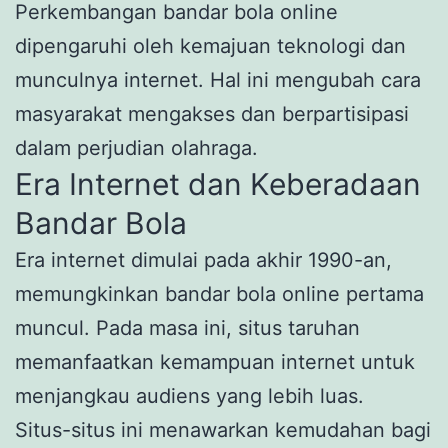
Perkembangan bandar bola online
dipengaruhi oleh kemajuan teknologi dan
munculnya internet. Hal ini mengubah cara
masyarakat mengakses dan berpartisipasi
dalam perjudian olahraga.
Era Internet dan Keberadaan
Bandar Bola
Era internet dimulai pada akhir 1990-an,
memungkinkan bandar bola online pertama
muncul. Pada masa ini, situs taruhan
memanfaatkan kemampuan internet untuk
menjangkau audiens yang lebih luas.
Situs-situs ini menawarkan kemudahan bagi