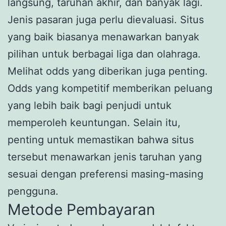
langsung, taruhan akhir, dan banyak lagi.
Jenis pasaran juga perlu dievaluasi. Situs
yang baik biasanya menawarkan banyak
pilihan untuk berbagai liga dan olahraga.
Melihat odds yang diberikan juga penting.
Odds yang kompetitif memberikan peluang
yang lebih baik bagi penjudi untuk
memperoleh keuntungan. Selain itu,
penting untuk memastikan bahwa situs
tersebut menawarkan jenis taruhan yang
sesuai dengan preferensi masing-masing
pengguna.
Metode Pembayaran