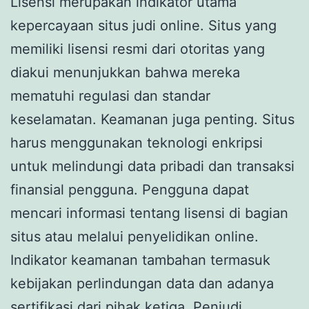
Lisensi merupakan indikator utama
kepercayaan situs judi online. Situs yang
memiliki lisensi resmi dari otoritas yang
diakui menunjukkan bahwa mereka
mematuhi regulasi dan standar
keselamatan. Keamanan juga penting. Situs
harus menggunakan teknologi enkripsi
untuk melindungi data pribadi dan transaksi
finansial pengguna. Pengguna dapat
mencari informasi tentang lisensi di bagian
situs atau melalui penyelidikan online.
Indikator keamanan tambahan termasuk
kebijakan perlindungan data dan adanya
sertifikasi dari pihak ketiga. Penjudi