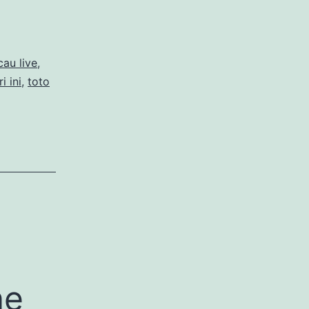
cau live
,
i ini
,
toto
ne