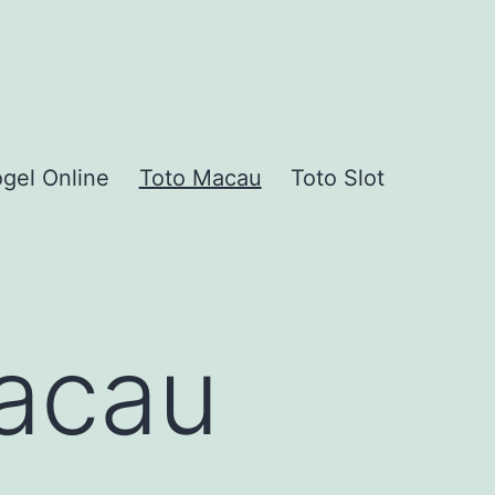
ogel Online
Toto Macau
Toto Slot
acau