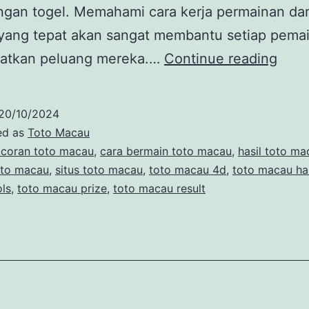
gan togel. Memahami cara kerja permainan da
 yang tepat akan sangat membantu setiap pema
Men
atkan peluang mereka.…
Continue reading
Besa
den
20/10/2024
Toge
ed as
Toto Macau
Toto
coran toto macau
,
cara bermain toto macau
,
hasil toto ma
oto macau
,
situs toto macau
,
toto macau 4d
,
toto macau har
Mac
ls
,
toto macau prize
,
toto macau result
Onli