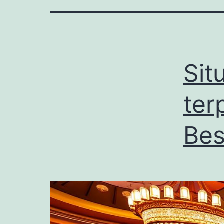
Sit
ter
Bes