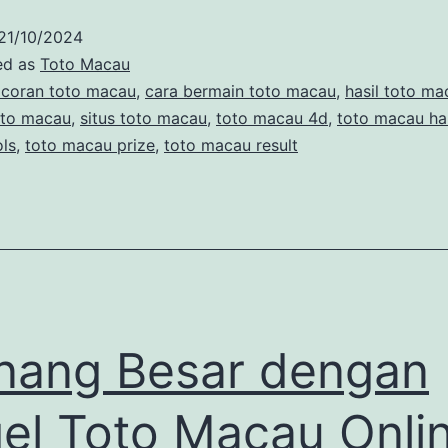
Macau
21/10/2024
terpercaya
ed as
Toto Macau
–
coran toto macau
,
cara bermain toto macau
,
hasil toto ma
oto macau
,
situs toto macau
,
toto macau 4d
,
toto macau har
Kemenangan
ls
,
toto macau prize
,
toto macau result
Besar
ang Besar dengan
el Toto Macau Onli