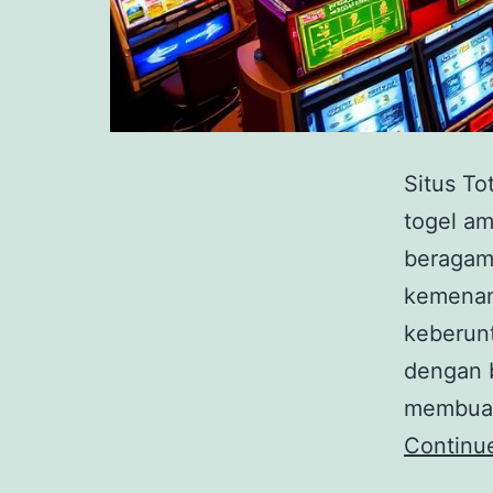
Situs T
togel am
beragam
kemenan
keberunt
dengan 
membuat
Continu