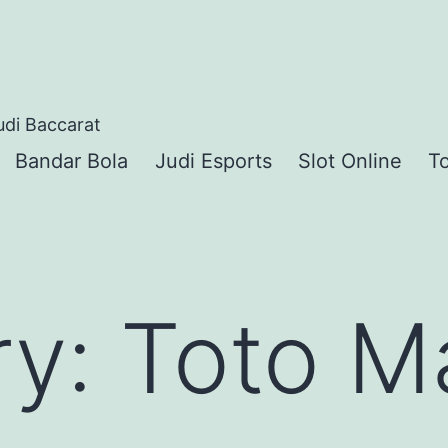
di Baccarat
Bandar Bola
Judi Esports
Slot Online
T
ry:
Toto M