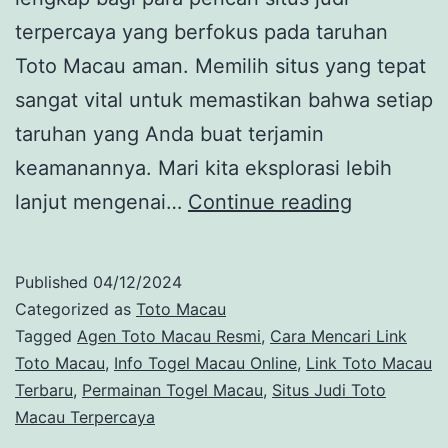
terpercaya yang berfokus pada taruhan
Toto Macau aman. Memilih situs yang tepat
sangat vital untuk memastikan bahwa setiap
taruhan yang Anda buat terjamin
keamanannya. Mari kita eksplorasi lebih
Cari
lanjut mengenai…
Continue reading
Link
Toto
Published
04/12/2024
Macau
Categorized as
Toto Macau
Resmi?
Tagged
Agen Toto Macau Resmi
,
Cara Mencari Link
Toto Macau
,
Info Togel Macau Online
,
Link Toto Macau
Temukan
Terbaru
,
Permainan Togel Macau
,
Situs Judi Toto
Disini!
Macau Terpercaya