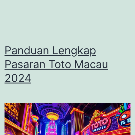
Menang
Panduan Lengkap
Pasaran Toto Macau
2024