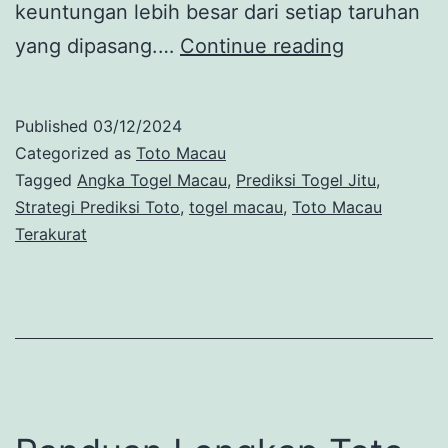
keuntungan lebih besar dari setiap taruhan
Tips
yang dipasang.…
Continue reading
Jitu
Prediksi
Published
03/12/2024
Toto
Categorized as
Toto Macau
Macau
Tagged
Angka Togel Macau
,
Prediksi Togel Jitu
,
Strategi Prediksi Toto
,
togel macau
,
Toto Macau
Terakurat
Terakurat