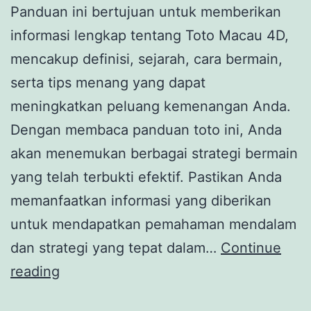
Panduan ini bertujuan untuk memberikan
informasi lengkap tentang Toto Macau 4D,
mencakup definisi, sejarah, cara bermain,
serta tips menang yang dapat
meningkatkan peluang kemenangan Anda.
Dengan membaca panduan toto ini, Anda
akan menemukan berbagai strategi bermain
yang telah terbukti efektif. Pastikan Anda
memanfaatkan informasi yang diberikan
untuk mendapatkan pemahaman mendalam
dan strategi yang tepat dalam…
Continue
Panduan
reading
Lengkap