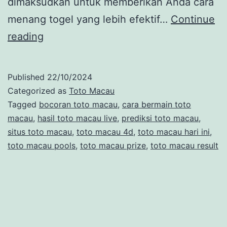
dimaksudkan untuk memberikan Anda cara
menang togel yang lebih efektif…
Continue
Panduan
reading
Lengkap
Pasaran
Published
22/10/2024
Toto
Categorized as
Toto Macau
Macau
Tagged
bocoran toto macau
,
cara bermain toto
macau
,
hasil toto macau live
,
prediksi toto macau
,
2024
situs toto macau
,
toto macau 4d
,
toto macau hari ini
,
toto macau pools
,
toto macau prize
,
toto macau result