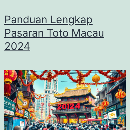
Panduan Lengkap
Pasaran Toto Macau
2024