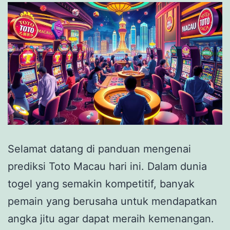
Selamat datang di panduan mengenai
prediksi Toto Macau hari ini. Dalam dunia
togel yang semakin kompetitif, banyak
pemain yang berusaha untuk mendapatkan
angka jitu agar dapat meraih kemenangan.