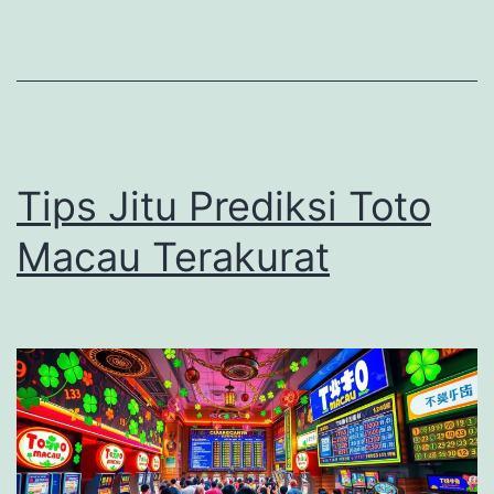
Tips Jitu Prediksi Toto
Macau Terakurat