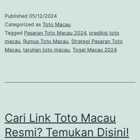
Lengkap
Pasaran
Published
05/12/2024
Toto
Categorized as
Toto Macau
Macau
Tagged
Pasaran Toto Macau 2024
,
prediksi toto
macau
,
Rumus Toto Macau
,
Strategi Pasaran Toto
2024
Macau
,
taruhan toto macau
,
Togel Macau 2024
Cari Link Toto Macau
Resmi? Temukan Disini!