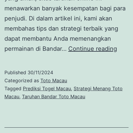
menawarkan banyak kesempatan bagi para
penjudi. Di dalam artikel ini, kami akan
membahas tips dan strategi terbaik yang
dapat membantu Anda memenangkan
Banda
permainan di Bandar…
Continue reading
Toto
Maca
Published
30/11/2024
–
Categorized as
Toto Macau
Tips
Tagged
Prediksi Togel Macau
,
Strategi Menang Toto
Macau
,
Taruhan Bandar Toto Macau
&
Strat
Mena
Terba