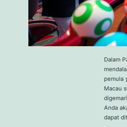
Dalam P
mendala
pemula y
Macau su
digemari
Anda ak
dapat d