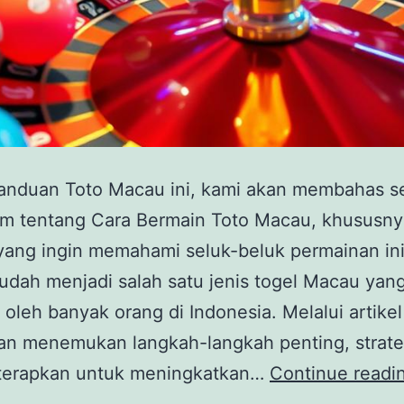
anduan Toto Macau ini, kami akan membahas s
m tentang Cara Bermain Toto Macau, khususny
ang ingin memahami seluk-beluk permainan ini
dah menjadi salah satu jenis togel Macau yang
 oleh banyak orang di Indonesia. Melalui artikel 
an menemukan langkah-langkah penting, strate
iterapkan untuk meningkatkan…
Continue readi