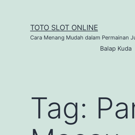
Skip
to
content
TOTO SLOT ONLINE
Cara Menang Mudah dalam Permainan Ju
Balap Kuda
Tag:
Pa