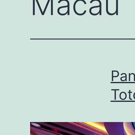
Macau
Pan
Tot