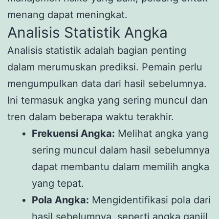
menang dapat meningkat.
Analisis Statistik Angka
Analisis statistik adalah bagian penting
dalam merumuskan prediksi. Pemain perlu
mengumpulkan data dari hasil sebelumnya.
Ini termasuk angka yang sering muncul dan
tren dalam beberapa waktu terakhir.
Frekuensi Angka:
Melihat angka yang
sering muncul dalam hasil sebelumnya
dapat membantu dalam memilih angka
yang tepat.
Pola Angka:
Mengidentifikasi pola dari
hasil sebelumnya, seperti angka ganjil