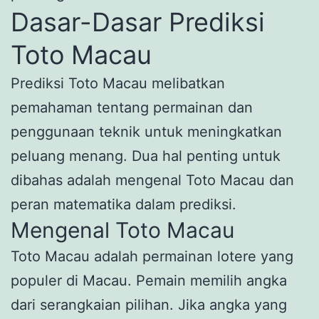
Dasar-Dasar Prediksi
Toto Macau
Prediksi Toto Macau melibatkan
pemahaman tentang permainan dan
penggunaan teknik untuk meningkatkan
peluang menang. Dua hal penting untuk
dibahas adalah mengenal Toto Macau dan
peran matematika dalam prediksi.
Mengenal Toto Macau
Toto Macau adalah permainan lotere yang
populer di Macau. Pemain memilih angka
dari serangkaian pilihan. Jika angka yang