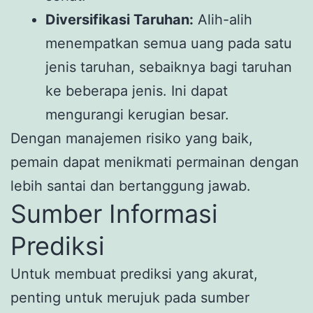
Diversifikasi Taruhan:
Alih-alih
menempatkan semua uang pada satu
jenis taruhan, sebaiknya bagi taruhan
ke beberapa jenis. Ini dapat
mengurangi kerugian besar.
Dengan manajemen risiko yang baik,
pemain dapat menikmati permainan dengan
lebih santai dan bertanggung jawab.
Sumber Informasi
Prediksi
Untuk membuat prediksi yang akurat,
penting untuk merujuk pada sumber