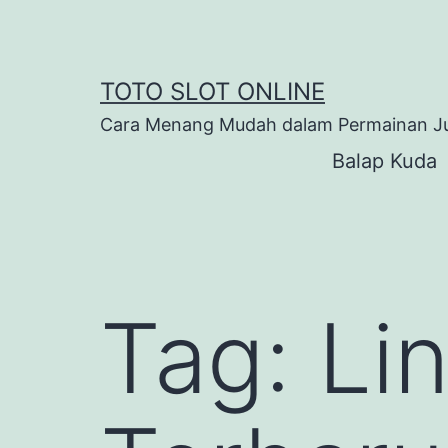
Skip
to
content
TOTO SLOT ONLINE
Cara Menang Mudah dalam Permainan Ju
Balap Kuda
Tag:
Li