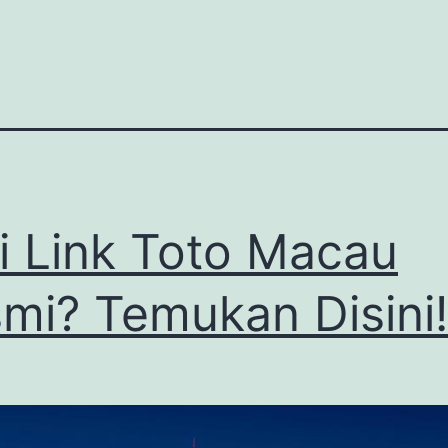
i Link Toto Macau
mi? Temukan Disini!