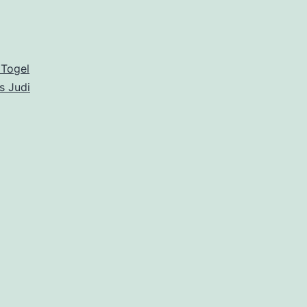
 Togel
s Judi