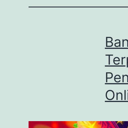
Ban
Ter
Pen
Onl