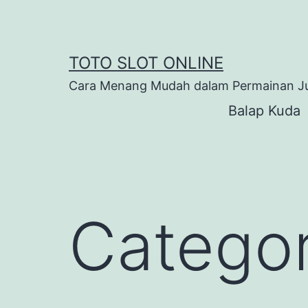
Skip
to
content
TOTO SLOT ONLINE
Cara Menang Mudah dalam Permainan Ju
Balap Kuda
Catego