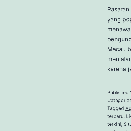
Pasaran 
yang pop
menawar
pengundi
Macau be
menjalan
karena 
Published
Categoriz
Tagged
Ag
terbaru
,
Li
terkini
,
Sit