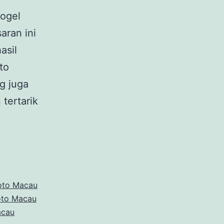
togel
aran ini
asil
to
g juga
tertarik
oto Macau
oto Macau
acau