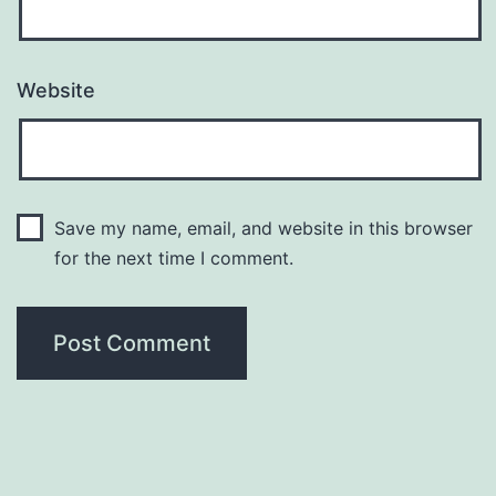
Website
Save my name, email, and website in this browser
for the next time I comment.