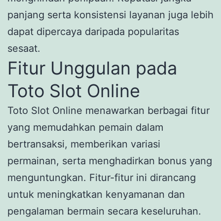
panjang serta konsistensi layanan juga lebih
dapat dipercaya daripada popularitas
sesaat.
Fitur Unggulan pada
Toto Slot Online
Toto Slot Online menawarkan berbagai fitur
yang memudahkan pemain dalam
bertransaksi, memberikan variasi
permainan, serta menghadirkan bonus yang
menguntungkan. Fitur-fitur ini dirancang
untuk meningkatkan kenyamanan dan
pengalaman bermain secara keseluruhan.