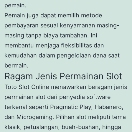
pemain.
Pemain juga dapat memilih metode
pembayaran sesuai kenyamanan masing-
masing tanpa biaya tambahan. Ini
membantu menjaga fleksibilitas dan
kemudahan dalam pengelolaan dana saat
bermain.
Ragam Jenis Permainan Slot
Toto Slot Online menawarkan beragam jenis
permainan slot dari penyedia software
terkenal seperti Pragmatic Play, Habanero,
dan Microgaming. Pilihan slot meliputi tema
klasik, petualangan, buah-buahan, hingga