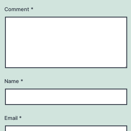
Comment
*
Name
*
Email
*