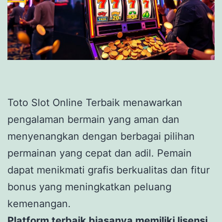
Toto Slot Online Terbaik menawarkan
pengalaman bermain yang aman dan
menyenangkan dengan berbagai pilihan
permainan yang cepat dan adil. Pemain
dapat menikmati grafis berkualitas dan fitur
bonus yang meningkatkan peluang
kemenangan.
Platform terbaik biasanya memiliki lisensi