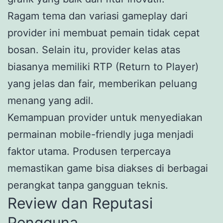
Ragam tema dan variasi gameplay dari
provider ini membuat pemain tidak cepat
bosan. Selain itu, provider kelas atas
biasanya memiliki RTP (Return to Player)
yang jelas dan fair, memberikan peluang
menang yang adil.
Kemampuan provider untuk menyediakan
permainan mobile-friendly juga menjadi
faktor utama. Produsen terpercaya
memastikan game bisa diakses di berbagai
perangkat tanpa gangguan teknis.
Review dan Reputasi
Pengguna