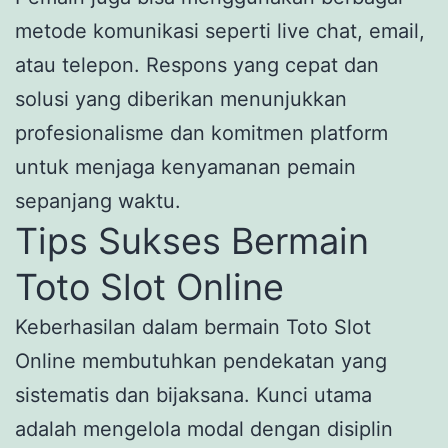
metode komunikasi seperti live chat, email,
atau telepon. Respons yang cepat dan
solusi yang diberikan menunjukkan
profesionalisme dan komitmen platform
untuk menjaga kenyamanan pemain
sepanjang waktu.
Tips Sukses Bermain
Toto Slot Online
Keberhasilan dalam bermain Toto Slot
Online membutuhkan pendekatan yang
sistematis dan bijaksana. Kunci utama
adalah mengelola modal dengan disiplin