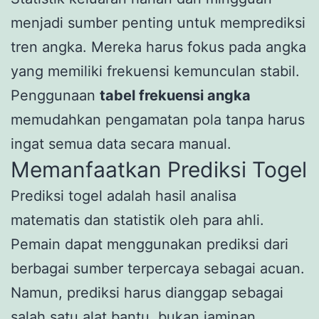
menjadi sumber penting untuk memprediksi
tren angka. Mereka harus fokus pada angka
yang memiliki frekuensi kemunculan stabil.
Penggunaan
tabel frekuensi angka
memudahkan pengamatan pola tanpa harus
ingat semua data secara manual.
Memanfaatkan Prediksi Togel
Prediksi togel adalah hasil analisa
matematis dan statistik oleh para ahli.
Pemain dapat menggunakan prediksi dari
berbagai sumber terpercaya sebagai acuan.
Namun, prediksi harus dianggap sebagai
salah satu alat bantu, bukan jaminan