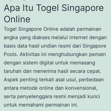
Apa Itu Togel Singapore
Online
Togel Singapore Online adalah permainan
angka yang diakses melalui internet dengan
basis data hasil undian resmi dari Singapore
Pools. Aktivitas ini menghubungkan pemain
dengan sistem digital untuk memasang
taruhan dan menerima hasil secara cepat.
Aspek penting terkait asal usul, perbedaan
antara metode online dan konvensional,
serta penyelenggara resmi menjadi kunci
untuk memahami permainan ini.