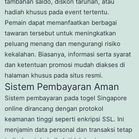
tambahan saldo, diskon taruhan, atau
hadiah khusus pada event tertentu.
Pemain dapat memanfaatkan berbagai
tawaran tersebut untuk meningkatkan
peluang menang dan mengurangi risiko
kekalahan. Biasanya, informasi serta syarat
dan ketentuan promosi mudah diakses di
halaman khusus pada situs resmi.
Sistem Pembayaran Aman
Sistem pembayaran pada togel Singapore
online dirancang dengan protokol
keamanan tinggi seperti enkripsi SSL. Ini
menjamin data personal dan transaksi tetap