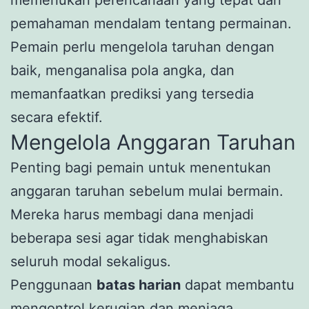
memerlukan perencanaan yang tepat dan
pemahaman mendalam tentang permainan.
Pemain perlu mengelola taruhan dengan
baik, menganalisa pola angka, dan
memanfaatkan prediksi yang tersedia
secara efektif.
Mengelola Anggaran Taruhan
Penting bagi pemain untuk menentukan
anggaran taruhan sebelum mulai bermain.
Mereka harus membagi dana menjadi
beberapa sesi agar tidak menghabiskan
seluruh modal sekaligus.
Penggunaan
batas harian
dapat membantu
mengontrol kerugian dan menjaga