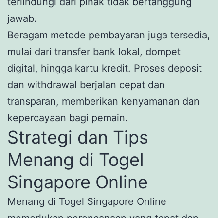
terlindungi dari pihak tidak bertanggung
jawab.
Beragam metode pembayaran juga tersedia,
mulai dari transfer bank lokal, dompet
digital, hingga kartu kredit. Proses deposit
dan withdrawal berjalan cepat dan
transparan, memberikan kenyamanan dan
kepercayaan bagi pemain.
Strategi dan Tips
Menang di Togel
Singapore Online
Menang di Togel Singapore Online