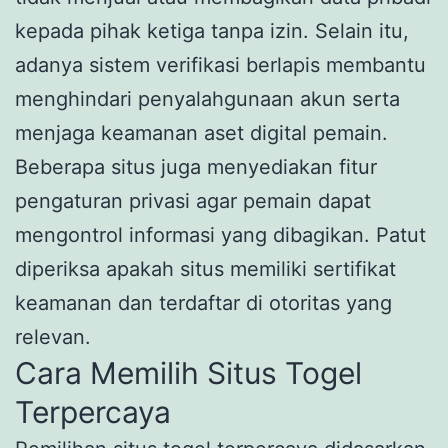
kepada pihak ketiga tanpa izin. Selain itu,
adanya sistem verifikasi berlapis membantu
menghindari penyalahgunaan akun serta
menjaga keamanan aset digital pemain.
Beberapa situs juga menyediakan fitur
pengaturan privasi agar pemain dapat
mengontrol informasi yang dibagikan. Patut
diperiksa apakah situs memiliki sertifikat
keamanan dan terdaftar di otoritas yang
relevan.
Cara Memilih Situs Togel
Terpercaya