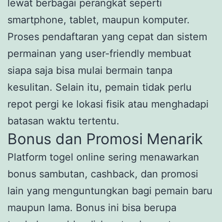
lewat berbagai perangkat seperti
smartphone, tablet, maupun komputer.
Proses pendaftaran yang cepat dan sistem
permainan yang user-friendly membuat
siapa saja bisa mulai bermain tanpa
kesulitan. Selain itu, pemain tidak perlu
repot pergi ke lokasi fisik atau menghadapi
batasan waktu tertentu.
Bonus dan Promosi Menarik
Platform togel online sering menawarkan
bonus sambutan, cashback, dan promosi
lain yang menguntungkan bagi pemain baru
maupun lama. Bonus ini bisa berupa