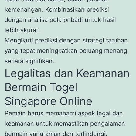
kemenangan. Kombinasikan prediksi
dengan analisa pola pribadi untuk hasil
lebih akurat.
Mengikuti prediksi dengan strategi taruhan
yang tepat meningkatkan peluang menang
secara signifikan.
Legalitas dan Keamanan
Bermain Togel
Singapore Online
Pemain harus memahami aspek legal dan
keamanan untuk memastikan pengalaman
bermain yang aman dan terlindungi.