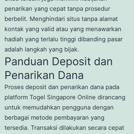
penarikan yang cepat tanpa prosedur
berbelit. Menghindari situs tanpa alamat
kontak yang valid atau yang menawarkan
hadiah yang terlalu tinggi dibanding pasar
adalah langkah yang bijak.
Panduan Deposit dan
Penarikan Dana
Proses deposit dan penarikan dana pada
platform Togel Singapore Online dirancang
untuk memudahkan pengguna dengan
berbagai metode pembayaran yang
tersedia. Transaksi dilakukan secara cepat