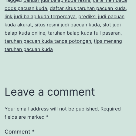
odds pacuan kuda
,
daftar situs taruhan pacuan kuda
,
link judi balap kuda terpercaya
,
prediksi judi pacuan
kuda akurat
,
situs resmi judi pacuan kuda
,
slot judi
balap kuda online
,
taruhan balap kuda full pasaran
,
taruhan pacuan kuda tanpa potongan
,
tips menang
taruhan pacuan kuda
Leave a comment
Your email address will not be published.
Required
fields are marked
*
Comment
*