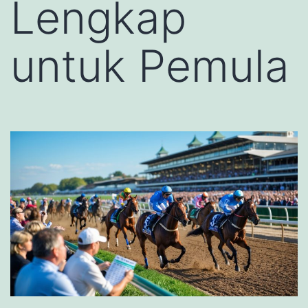
Lengkap
untuk Pemula