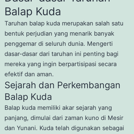
Balap Kuda
Taruhan balap kuda merupakan salah satu
bentuk perjudian yang menarik banyak
penggemar di seluruh dunia. Mengerti
dasar-dasar dari taruhan ini penting bagi
mereka yang ingin berpartisipasi secara
efektif dan aman.
Sejarah dan Perkembangan
Balap Kuda
Balap kuda memiliki akar sejarah yang
panjang, dimulai dari zaman kuno di Mesir
dan Yunani. Kuda telah digunakan sebagai