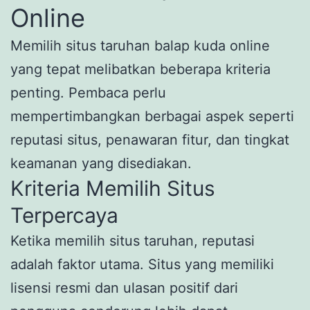
Online
Memilih situs taruhan balap kuda online
yang tepat melibatkan beberapa kriteria
penting. Pembaca perlu
mempertimbangkan berbagai aspek seperti
reputasi situs, penawaran fitur, dan tingkat
keamanan yang disediakan.
Kriteria Memilih Situs
Terpercaya
Ketika memilih situs taruhan, reputasi
adalah faktor utama. Situs yang memiliki
lisensi resmi dan ulasan positif dari