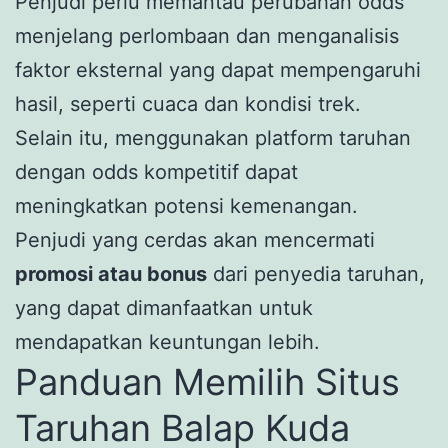
Penjudi perlu memantau perubahan odds
menjelang perlombaan dan menganalisis
faktor eksternal yang dapat mempengaruhi
hasil, seperti cuaca dan kondisi trek.
Selain itu, menggunakan platform taruhan
dengan odds kompetitif dapat
meningkatkan potensi kemenangan.
Penjudi yang cerdas akan mencermati
promosi atau bonus
dari penyedia taruhan,
yang dapat dimanfaatkan untuk
mendapatkan keuntungan lebih.
Panduan Memilih Situs
Taruhan Balap Kuda