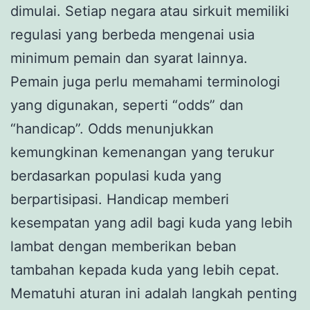
dimulai. Setiap negara atau sirkuit memiliki
regulasi yang berbeda mengenai usia
minimum pemain dan syarat lainnya.
Pemain juga perlu memahami terminologi
yang digunakan, seperti “odds” dan
“handicap”. Odds menunjukkan
kemungkinan kemenangan yang terukur
berdasarkan populasi kuda yang
berpartisipasi. Handicap memberi
kesempatan yang adil bagi kuda yang lebih
lambat dengan memberikan beban
tambahan kepada kuda yang lebih cepat.
Mematuhi aturan ini adalah langkah penting