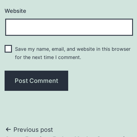
Website
Save my name, email, and website in this browser
for the next time I comment.
Post
Previous post