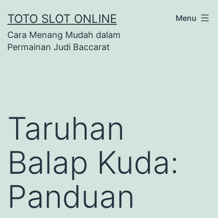
Skip
TOTO SLOT ONLINE
Menu
to
Cara Menang Mudah dalam
content
Permainan Judi Baccarat
Taruhan
Balap Kuda:
Panduan