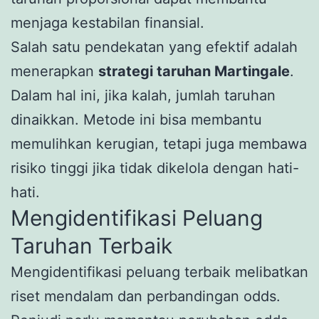
menjaga kestabilan finansial.
Salah satu pendekatan yang efektif adalah
menerapkan
strategi taruhan Martingale
.
Dalam hal ini, jika kalah, jumlah taruhan
dinaikkan. Metode ini bisa membantu
memulihkan kerugian, tetapi juga membawa
risiko tinggi jika tidak dikelola dengan hati-
hati.
Mengidentifikasi Peluang
Taruhan Terbaik
Mengidentifikasi peluang terbaik melibatkan
riset mendalam dan perbandingan odds.