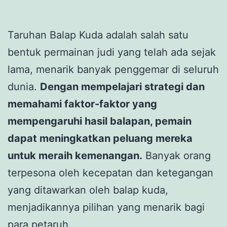
Taruhan Balap Kuda adalah salah satu
bentuk permainan judi yang telah ada sejak
lama, menarik banyak penggemar di seluruh
dunia.
Dengan mempelajari strategi dan
memahami faktor-faktor yang
mempengaruhi hasil balapan, pemain
dapat meningkatkan peluang mereka
untuk meraih kemenangan.
Banyak orang
terpesona oleh kecepatan dan ketegangan
yang ditawarkan oleh balap kuda,
menjadikannya pilihan yang menarik bagi
para petaruh.