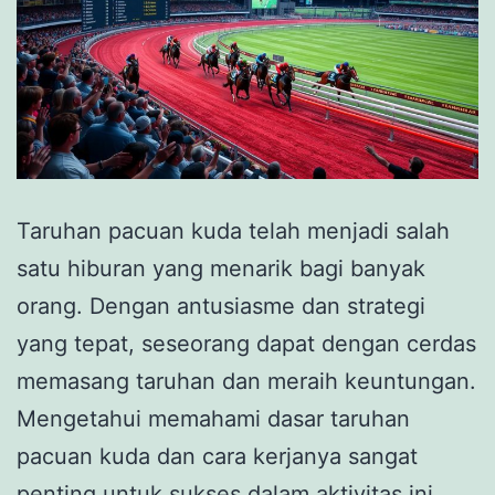
Taruhan pacuan kuda telah menjadi salah
satu hiburan yang menarik bagi banyak
orang. Dengan antusiasme dan strategi
yang tepat, seseorang dapat dengan cerdas
memasang taruhan dan meraih keuntungan.
Mengetahui memahami dasar taruhan
pacuan kuda dan cara kerjanya sangat
penting untuk sukses dalam aktivitas ini.