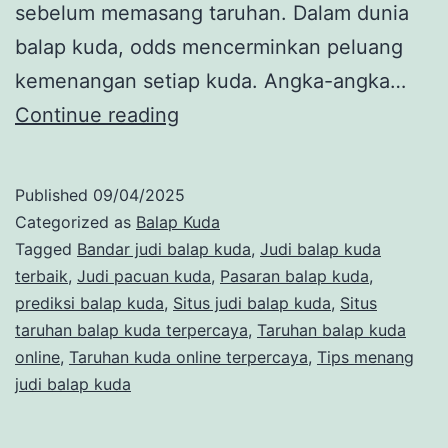
sebelum memasang taruhan. Dalam dunia
balap kuda, odds mencerminkan peluang
kemenangan setiap kuda. Angka-angka…
Odds
Continue reading
Balap
Kuda:
Published
09/04/2025
Panduan
Categorized as
Balap Kuda
Memahami
Tagged
Bandar judi balap kuda
,
Judi balap kuda
terbaik
,
Judi pacuan kuda
,
Pasaran balap kuda
,
Peluang
prediksi balap kuda
,
Situs judi balap kuda
,
Situs
dan
taruhan balap kuda terpercaya
,
Taruhan balap kuda
Strategi
online
,
Taruhan kuda online terpercaya
,
Tips menang
judi balap kuda
Bertaruh