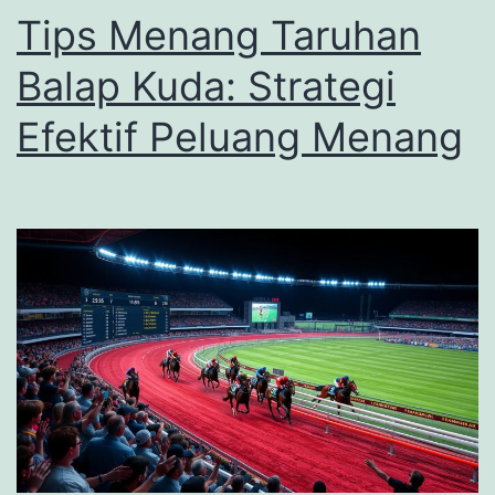
Tips Menang Taruhan
Balap Kuda: Strategi
Efektif Peluang Menang