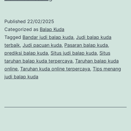
Taruhan
Balap
Published
22/02/2025
Kuda:
Categorized as
Balap Kuda
Panduan
Tagged
Bandar judi balap kuda
,
Judi balap kuda
terbaik
,
Judi pacuan kuda
,
Pasaran balap kuda
,
Lengkap
prediksi balap kuda
,
Situs judi balap kuda
,
Situs
untuk
taruhan balap kuda terpercaya
,
Taruhan balap kuda
Pemula
online
,
Taruhan kuda online terpercaya
,
Tips menang
judi balap kuda