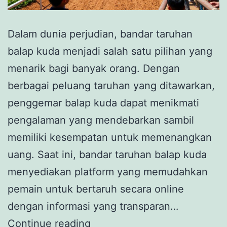
Dalam dunia perjudian, bandar taruhan
balap kuda menjadi salah satu pilihan yang
menarik bagi banyak orang. Dengan
berbagai peluang taruhan yang ditawarkan,
penggemar balap kuda dapat menikmati
pengalaman yang mendebarkan sambil
memiliki kesempatan untuk memenangkan
uang. Saat ini, bandar taruhan balap kuda
menyediakan platform yang memudahkan
pemain untuk bertaruh secara online
dengan informasi yang transparan…
Bandar
Continue reading