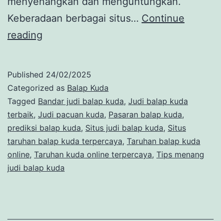
menyenangkan dan menguntungkan.
Keberadaan berbagai situs…
Continue
Situs
reading
Judi
Balap
Published
24/02/2025
Kuda
Categorized as
Balap Kuda
Terpercaya:
Tagged
Bandar judi balap kuda
,
Judi balap kuda
terbaik
,
Judi pacuan kuda
,
Pasaran balap kuda
,
Bermain
prediksi balap kuda
,
Situs judi balap kuda
,
Situs
dengan
taruhan balap kuda terpercaya
,
Taruhan balap kuda
Aman
online
,
Taruhan kuda online terpercaya
,
Tips menang
judi balap kuda