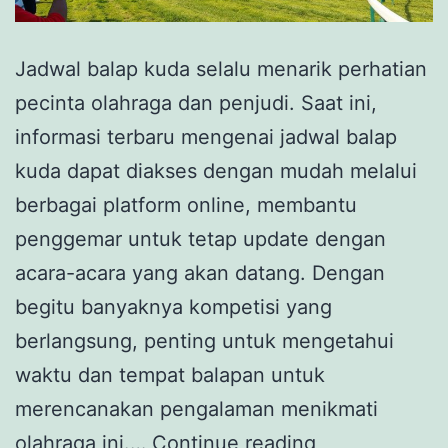
Jadwal balap kuda selalu menarik perhatian
pecinta olahraga dan penjudi. Saat ini,
informasi terbaru mengenai jadwal balap
kuda dapat diakses dengan mudah melalui
berbagai platform online, membantu
penggemar untuk tetap update dengan
acara-acara yang akan datang. Dengan
begitu banyaknya kompetisi yang
berlangsung, penting untuk mengetahui
waktu dan tempat balapan untuk
merencanakan pengalaman menikmati
Jadwal
olahraga ini.…
Continue reading