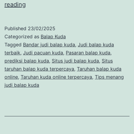
Prediksi
reading
Balap
Kuda
Published
23/02/2025
Hari
Categorized as
Balap Kuda
Ini:
Tagged
Bandar judi balap kuda
,
Judi balap kuda
terbaik
,
Judi pacuan kuda
,
Pasaran balap kuda
,
Analisis
prediksi balap kuda
,
Situs judi balap kuda
,
Situs
dan
taruhan balap kuda terpercaya
,
Taruhan balap kuda
Tips
online
,
Taruhan kuda online terpercaya
,
Tips menang
judi balap kuda
Terpercaya