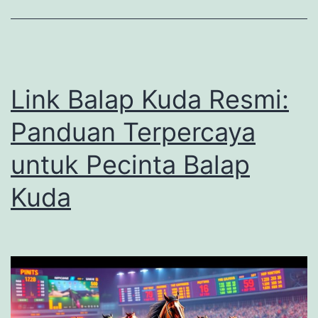
Link Balap Kuda Resmi:
Panduan Terpercaya
untuk Pecinta Balap
Kuda