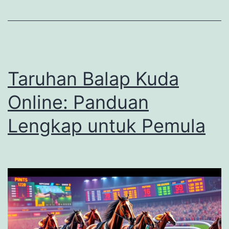
Taruhan Balap Kuda
Online: Panduan
Lengkap untuk Pemula