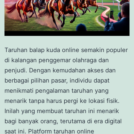
Taruhan balap kuda online semakin populer
di kalangan penggemar olahraga dan
penjudi. Dengan kemudahan akses dan
berbagai pilihan pasar, individu dapat
menikmati pengalaman taruhan yang
menarik tanpa harus pergi ke lokasi fisik.
Inilah yang membuat taruhan ini menarik
bagi banyak orang, terutama di era digital
saat ini. Platform taruhan online