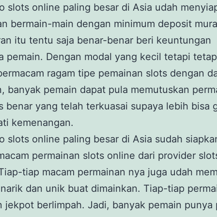
to slots online paling besar di Asia udah menyi
an bermain-main dengan minimum deposit mura
n itu tentu saja benar-benar beri keuntungan
 pemain. Dengan modal yang kecil tetapi tetap
 bermacam ragam tipe pemainan slots dengan da
n, banyak pemain dapat pula memutuskan perm
ts benar yang telah terkuasai supaya lebih bis
ti kemenangan.
to slots online paling besar di Asia sudah siapk
acam permainan slots online dari provider slot
. Tiap-tiap macam permainan nya juga udah me
narik dan unik buat dimainkan. Tiap-tiap perma
 jekpot berlimpah. Jadi, banyak pemain punya