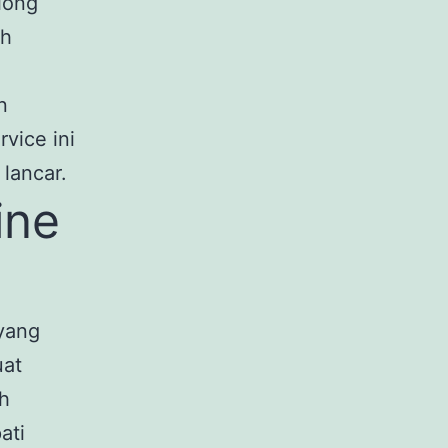
long
ah
n
vice ini
lancar.
ine
 yang
uat
h
ati