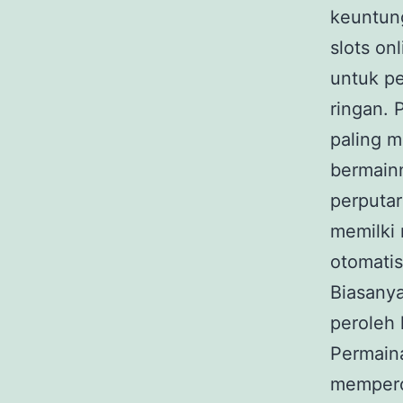
keuntung
slots on
untuk pe
ringan. 
paling 
bermain
perputar
memilki
otomatis
Biasanya
peroleh 
Permaina
mempero