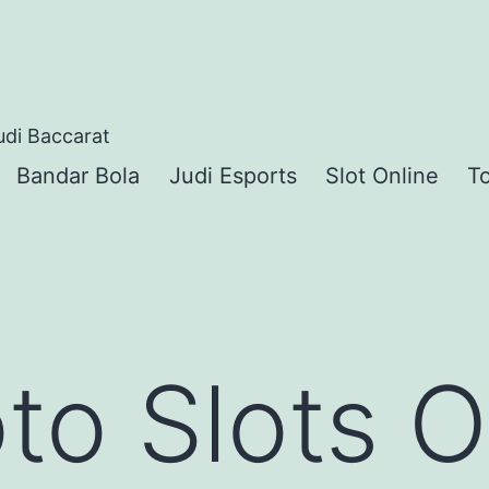
di Baccarat
Bandar Bola
Judi Esports
Slot Online
T
oto Slots O