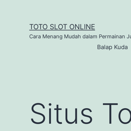
Skip
to
content
TOTO SLOT ONLINE
Cara Menang Mudah dalam Permainan Ju
Balap Kuda
Situs T