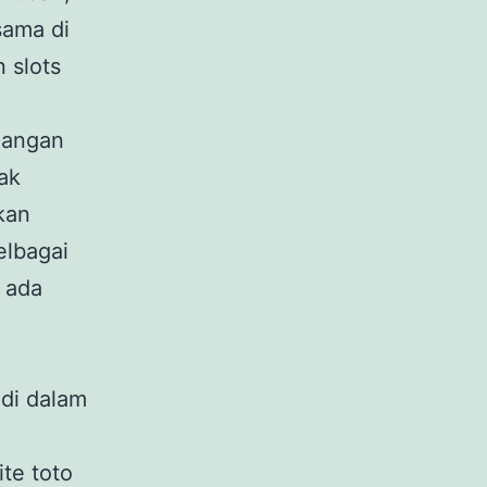
sama di
 slots
enangan
ak
nkan
elbagai
a ada
 di dalam
te toto