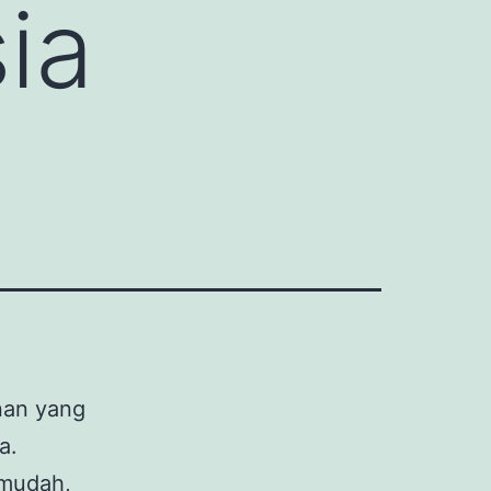
ia
nan yang
a.
 mudah,