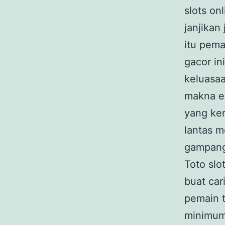
slots on
janjikan
itu pema
gacor in
keluasa
makna en
yang ker
lantas m
gampan
Toto slo
buat car
pemain 
minimum 