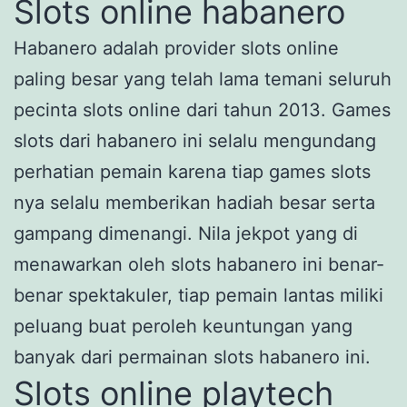
Slots online habanero
Habanero adalah provider slots online
paling besar yang telah lama temani seluruh
pecinta slots online dari tahun 2013. Games
slots dari habanero ini selalu mengundang
perhatian pemain karena tiap games slots
nya selalu memberikan hadiah besar serta
gampang dimenangi. Nila jekpot yang di
menawarkan oleh slots habanero ini benar-
benar spektakuler, tiap pemain lantas miliki
peluang buat peroleh keuntungan yang
banyak dari permainan slots habanero ini.
Slots online playtech