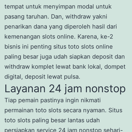
tempat untuk menyimpan modal untuk
pasang taruhan. Dan, withdraw yakni
penarikan dana yang diperoleh hasil dari
kemenangan slots online. Karena, ke-2
bisnis ini penting situs toto slots online
paling besar juga udah siapkan deposit dan
withdraw komplet lewat bank lokal, dompet
digital, deposit lewat pulsa.
Layanan 24 jam nonstop
Tiap pemain pastinya ingin nikmati
permainan toto slots secara nyaman. Situs
toto slots paling besar lantas udah
persiapkan service 24 jam nonstop sehari-