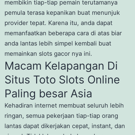
membikin tiap-tiap pemain terutamanya
pemula terasa kepanikan buat menunjuk
provider tepat. Karena itu, anda dapat
memanfaatkan beberapa cara di atas biar
anda lantas lebih simpel kembali buat
memainkan slots gacor nya ini.
Macam Kelapangan Di
Situs Toto Slots Online
Paling besar Asia
Kehadiran internet membuat seluruh lebih
ringan, semua pekerjaan tiap-tiap orang
lantas dapat dikerjakan cepat, instant, dan