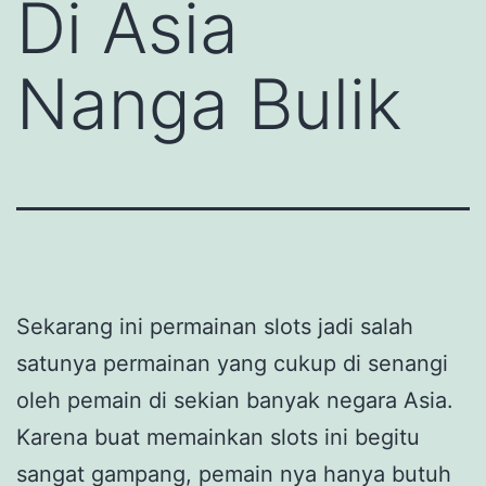
Di Asia
Nanga Bulik
Sekarang ini permainan slots jadi salah
satunya permainan yang cukup di senangi
oleh pemain di sekian banyak negara Asia.
Karena buat memainkan slots ini begitu
sangat gampang, pemain nya hanya butuh