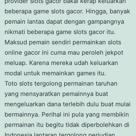
provider slots gacor bakal kerap keluarkan
beberapa game slots gacor. Hingga, banyak
pemain lantas dapat dengan gampangnya
nikmati beberapa game slots gacor itu.
Maksud pemain sendiri permainkan slots
online gacor ini cuma mau peroleh jekpot
meluap. Karena mereka udah keluarkan
modal untuk memainkan games itu.
Toto slots tergolong permainan taruhan
yang mensyaratkan pemainnya buat
mengeluarkan dana terlebih dulu buat mulai
bermainnya. Perihal ini pula yang membikin
permainan itu begitu tidak diperbolehkan di
Indonesia lantaran tergolong perjudian.