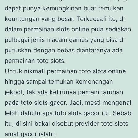
dapat punya kemungkinan buat temukan
keuntungan yang besar. Terkecuali itu, di
dalam permainan slots online pula sediakan
pelbagai jenis macam games yang bisa di
putuskan dengan bebas diantaranya ada
permainan toto slots.
Untuk nikmati permainan toto slots online
hingga sampai temukan kemenangan
jekpot, tak ada kelirunya pemain taruhan
pada toto slots gacor. Jadi, mesti mengenal
lebih dahulu apa toto slots gacor itu. Sebab
itu, di sini bakal disebut provider toto slots
amat gacor ialah :