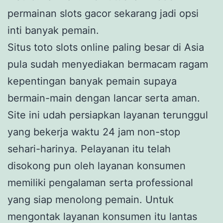
permainan slots gacor sekarang jadi opsi
inti banyak pemain.
Situs toto slots online paling besar di Asia
pula sudah menyediakan bermacam ragam
kepentingan banyak pemain supaya
bermain-main dengan lancar serta aman.
Site ini udah persiapkan layanan terunggul
yang bekerja waktu 24 jam non-stop
sehari-harinya. Pelayanan itu telah
disokong pun oleh layanan konsumen
memiliki pengalaman serta professional
yang siap menolong pemain. Untuk
mengontak layanan konsumen itu lantas