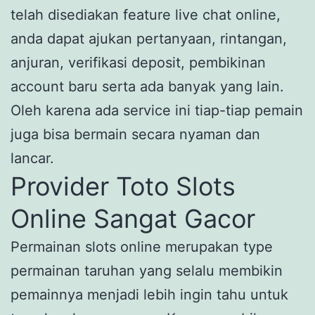
telah disediakan feature live chat online,
anda dapat ajukan pertanyaan, rintangan,
anjuran, verifikasi deposit, pembikinan
account baru serta ada banyak yang lain.
Oleh karena ada service ini tiap-tiap pemain
juga bisa bermain secara nyaman dan
lancar.
Provider Toto Slots
Online Sangat Gacor
Permainan slots online merupakan type
permainan taruhan yang selalu membikin
pemainnya menjadi lebih ingin tahu untuk