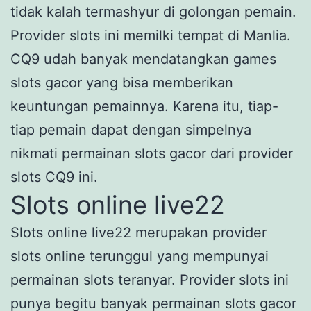
tidak kalah termashyur di golongan pemain.
Provider slots ini memilki tempat di Manlia.
CQ9 udah banyak mendatangkan games
slots gacor yang bisa memberikan
keuntungan pemainnya. Karena itu, tiap-
tiap pemain dapat dengan simpelnya
nikmati permainan slots gacor dari provider
slots CQ9 ini.
Slots online live22
Slots online live22 merupakan provider
slots online terunggul yang mempunyai
permainan slots teranyar. Provider slots ini
punya begitu banyak permainan slots gacor