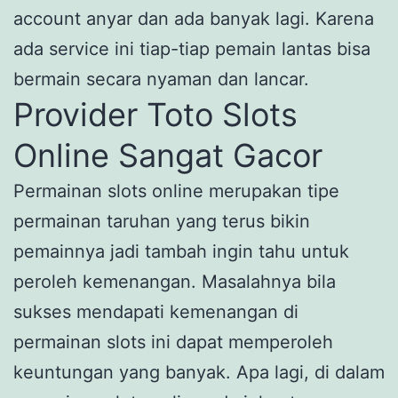
account anyar dan ada banyak lagi. Karena
ada service ini tiap-tiap pemain lantas bisa
bermain secara nyaman dan lancar.
Provider Toto Slots
Online Sangat Gacor
Permainan slots online merupakan tipe
permainan taruhan yang terus bikin
pemainnya jadi tambah ingin tahu untuk
peroleh kemenangan. Masalahnya bila
sukses mendapati kemenangan di
permainan slots ini dapat memperoleh
keuntungan yang banyak. Apa lagi, di dalam