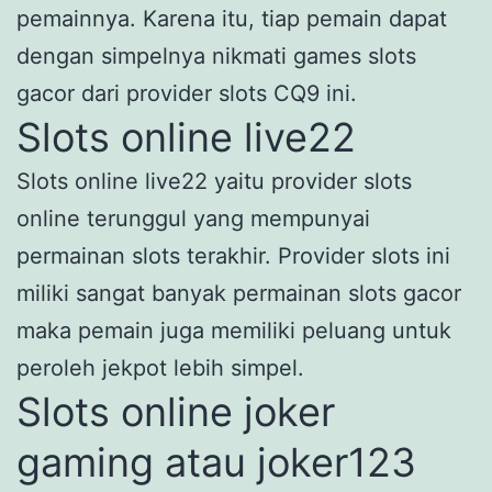
pemainnya. Karena itu, tiap pemain dapat
dengan simpelnya nikmati games slots
gacor dari provider slots CQ9 ini.
Slots online live22
Slots online live22 yaitu provider slots
online terunggul yang mempunyai
permainan slots terakhir. Provider slots ini
miliki sangat banyak permainan slots gacor
maka pemain juga memiliki peluang untuk
peroleh jekpot lebih simpel.
Slots online joker
gaming atau joker123