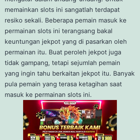
memainkan slots ini sangatlah terdapat
resiko sekali. Beberapa pemain masuk ke
permainan slots ini terangsang bakal
keuntungan jekpot yang di pasarkan oleh
permainan itu. Buat peroleh jekpot juga
tidak gampang, tetapi sejumlah pemain
yang ingin tahu berkaitan jekpot itu. Banyak
pula pemain yang terasa ketagihan saat
masuk ke permainan slots ini.