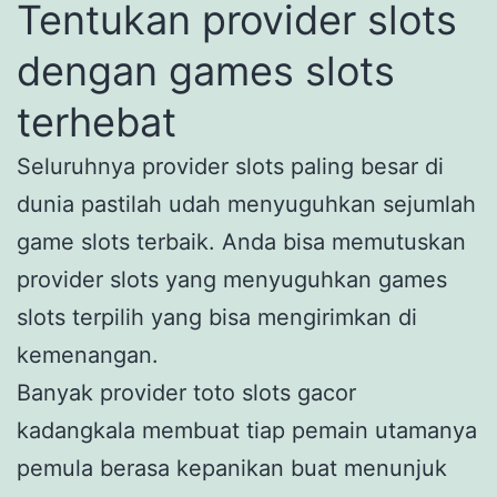
Tentukan provider slots
dengan games slots
terhebat
Seluruhnya provider slots paling besar di
dunia pastilah udah menyuguhkan sejumlah
game slots terbaik. Anda bisa memutuskan
provider slots yang menyuguhkan games
slots terpilih yang bisa mengirimkan di
kemenangan.
Banyak provider toto slots gacor
kadangkala membuat tiap pemain utamanya
pemula berasa kepanikan buat menunjuk