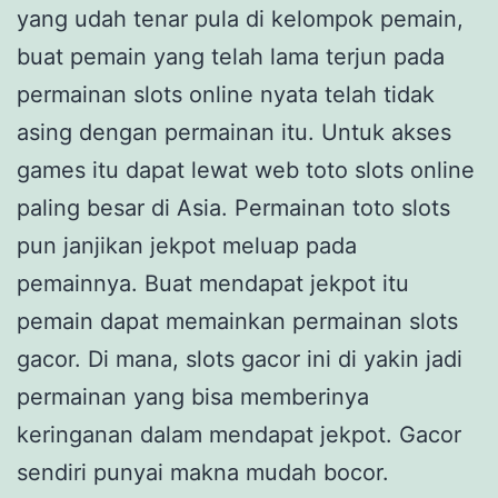
yang udah tenar pula di kelompok pemain,
buat pemain yang telah lama terjun pada
permainan slots online nyata telah tidak
asing dengan permainan itu. Untuk akses
games itu dapat lewat web toto slots online
paling besar di Asia. Permainan toto slots
pun janjikan jekpot meluap pada
pemainnya. Buat mendapat jekpot itu
pemain dapat memainkan permainan slots
gacor. Di mana, slots gacor ini di yakin jadi
permainan yang bisa memberinya
keringanan dalam mendapat jekpot. Gacor
sendiri punyai makna mudah bocor.