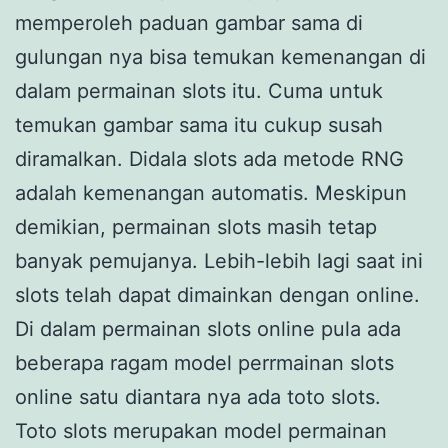
memperoleh paduan gambar sama di
gulungan nya bisa temukan kemenangan di
dalam permainan slots itu. Cuma untuk
temukan gambar sama itu cukup susah
diramalkan. Didala slots ada metode RNG
adalah kemenangan automatis. Meskipun
demikian, permainan slots masih tetap
banyak pemujanya. Lebih-lebih lagi saat ini
slots telah dapat dimainkan dengan online.
Di dalam permainan slots online pula ada
beberapa ragam model perrmainan slots
online satu diantara nya ada toto slots.
Toto slots merupakan model permainan