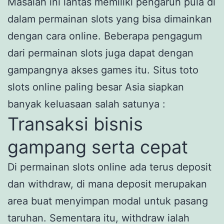
Masalah ini lantas memiliki pengaruh pula di
dalam permainan slots yang bisa dimainkan
dengan cara online. Beberapa pengagum
dari permainan slots juga dapat dengan
gampangnya akses games itu. Situs toto
slots online paling besar Asia siapkan
banyak keluasaan salah satunya :
Transaksi bisnis
gampang serta cepat
Di permainan slots online ada terus deposit
dan withdraw, di mana deposit merupakan
area buat menyimpan modal untuk pasang
taruhan. Sementara itu, withdraw ialah