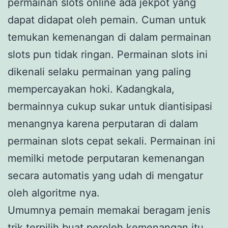
permainan slots online ada jekpot yang
dapat didapat oleh pemain. Cuman untuk
temukan kemenangan di dalam permainan
slots pun tidak ringan. Permainan slots ini
dikenali selaku permainan yang paling
mempercayakan hoki. Kadangkala,
bermainnya cukup sukar untuk diantisipasi
menangnya karena perputaran di dalam
permainan slots cepat sekali. Permainan ini
memilki metode perputaran kemenangan
secara automatis yang udah di mengatur
oleh algoritme nya.
Umumnya pemain memakai beragam jenis
trik terpilih buat peroleh kemenangan itu