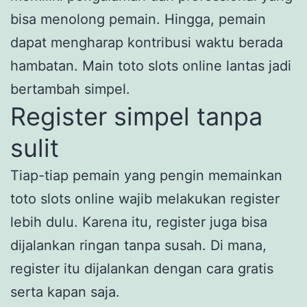
bisa menolong pemain. Hingga, pemain
dapat mengharap kontribusi waktu berada
hambatan. Main toto slots online lantas jadi
bertambah simpel.
Register simpel tanpa
sulit
Tiap-tiap pemain yang pengin memainkan
toto slots online wajib melakukan register
lebih dulu. Karena itu, register juga bisa
dijalankan ringan tanpa susah. Di mana,
register itu dijalankan dengan cara gratis
serta kapan saja.