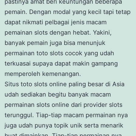
pastinya amat beri keuntungan beberapa
pemain. Dengan modal yang kecil tapi tetap
dapat nikmati pelbagai jenis macam
pemainan slots dengan hebat. Yakini,
banyak pemain juga bisa menunjuk
permainan toto slots cocok yang udah
terkuasai supaya dapat makin gampang
memperoleh kemenangan.
Situs toto slots online paling besar di Asia
udah sediakan begitu banyak macam
permainan slots online dari provider slots
terunggul. Tiap-tiap macam permainan nya
juga udah punya topik unik serta menarik
buat dimainkan. Tiap-tiap permainan nya