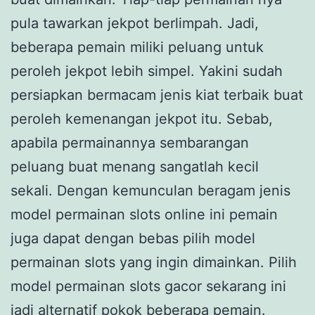
pula tawarkan jekpot berlimpah. Jadi,
beberapa pemain miliki peluang untuk
peroleh jekpot lebih simpel. Yakini sudah
persiapkan bermacam jenis kiat terbaik buat
peroleh kemenangan jekpot itu. Sebab,
apabila permainannya sembarangan
peluang buat menang sangatlah kecil
sekali. Dengan kemunculan beragam jenis
model permainan slots online ini pemain
juga dapat dengan bebas pilih model
permainan slots yang ingin dimainkan. Pilih
model permainan slots gacor sekarang ini
jadi alternatif pokok beberapa pemain.