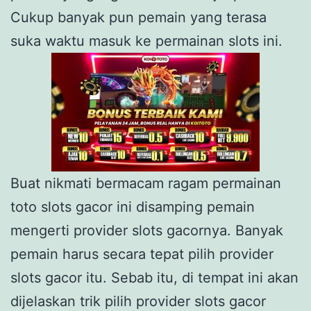
Cukup banyak pun pemain yang terasa
suka waktu masuk ke permainan slots ini.
Buat nikmati bermacam ragam permainan
toto slots gacor ini disamping pemain
mengerti provider slots gacornya. Banyak
pemain harus secara tepat pilih provider
slots gacor itu. Sebab itu, di tempat ini akan
dijelaskan trik pilih provider slots gacor