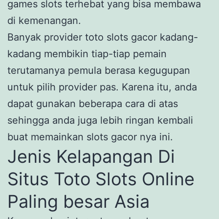
games slots terhebat yang bisa membawa
di kemenangan.
Banyak provider toto slots gacor kadang-
kadang membikin tiap-tiap pemain
terutamanya pemula berasa kegugupan
untuk pilih provider pas. Karena itu, anda
dapat gunakan beberapa cara di atas
sehingga anda juga lebih ringan kembali
buat memainkan slots gacor nya ini.
Jenis Kelapangan Di
Situs Toto Slots Online
Paling besar Asia