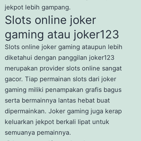
jekpot lebih gampang.
Slots online joker
gaming atau joker123
Slots online joker gaming ataupun lebih
diketahui dengan panggilan joker123
merupakan provider slots online sangat
gacor. Tiap permainan slots dari joker
gaming miliki penampakan grafis bagus
serta bermainnya lantas hebat buat
dipermainkan. Joker gaming juga kerap
keluarkan jekpot berkali lipat untuk
semuanya pemainnya.