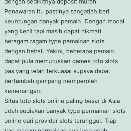
dengan sedikitnya deposit murah.
Penawaran itu pastinya sangatlah beri
keuntungan banyak pemain. Dengan modal
yang kecil tapi masih dapat nikmati
beragam ragam type pemainan slots
dengan hebat. Yakini, beberapa pemain
dapat pula memutuskan games toto slots
pas yang telah terkuasai supaya dapat
bertambah gampang memperoleh
kemenangan.
Situs toto slots online paling besar di Asia
udah sediakan banyak type permainan slots
online dari provider slots terunggul. Tiap-
tiap macam permainan nya juga udah