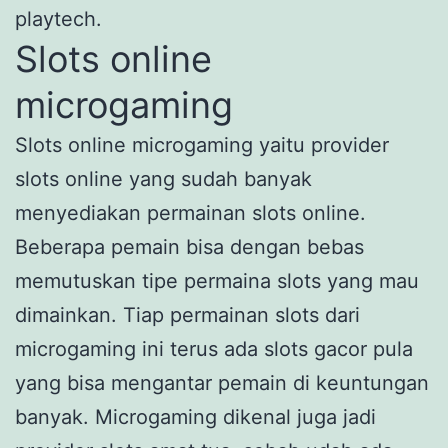
playtech.
Slots online
microgaming
Slots online microgaming yaitu provider
slots online yang sudah banyak
menyediakan permainan slots online.
Beberapa pemain bisa dengan bebas
memutuskan tipe permaina slots yang mau
dimainkan. Tiap permainan slots dari
microgaming ini terus ada slots gacor pula
yang bisa mengantar pemain di keuntungan
banyak. Microgaming dikenal juga jadi