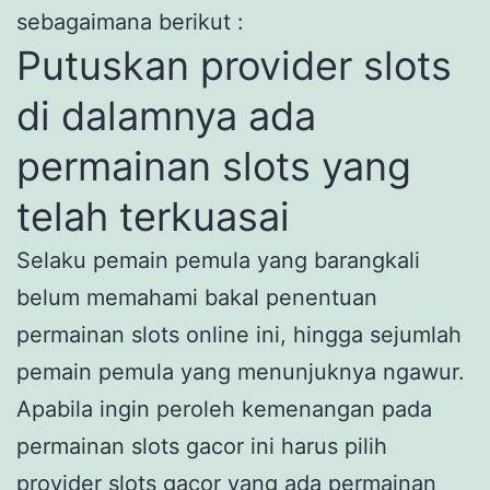
sebagaimana berikut :
Putuskan provider slots
di dalamnya ada
permainan slots yang
telah terkuasai
Selaku pemain pemula yang barangkali
belum memahami bakal penentuan
permainan slots online ini, hingga sejumlah
pemain pemula yang menunjuknya ngawur.
Apabila ingin peroleh kemenangan pada
permainan slots gacor ini harus pilih
provider slots gacor yang ada permainan