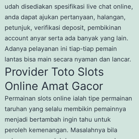
udah disediakan spesifikasi live chat online,
anda dapat ajukan pertanyaan, halangan,
petunjuk, verifikasi deposit, pembikinan
account anyar serta ada banyak yang lain.
Adanya pelayanan ini tiap-tiap pemain
lantas bisa main secara nyaman dan lancar.
Provider Toto Slots
Online Amat Gacor
Permainan slots online ialah tipe permainan
taruhan yang selalu membikin pemainnya
menjadi bertambah ingin tahu untuk
peroleh kemenangan. Masalahnya bila