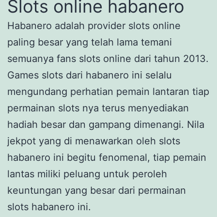
Slots online habanero
Habanero adalah provider slots online
paling besar yang telah lama temani
semuanya fans slots online dari tahun 2013.
Games slots dari habanero ini selalu
mengundang perhatian pemain lantaran tiap
permainan slots nya terus menyediakan
hadiah besar dan gampang dimenangi. Nila
jekpot yang di menawarkan oleh slots
habanero ini begitu fenomenal, tiap pemain
lantas miliki peluang untuk peroleh
keuntungan yang besar dari permainan
slots habanero ini.