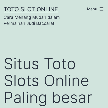
Skip
TOTO SLOT ONLINE
Menu
to
Cara Menang Mudah dalam
content
Permainan Judi Baccarat
Situs Toto
Slots Online
Paling besar