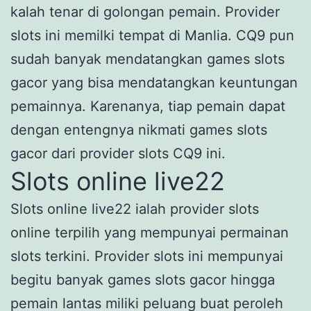
kalah tenar di golongan pemain. Provider
slots ini memilki tempat di Manlia. CQ9 pun
sudah banyak mendatangkan games slots
gacor yang bisa mendatangkan keuntungan
pemainnya. Karenanya, tiap pemain dapat
dengan entengnya nikmati games slots
gacor dari provider slots CQ9 ini.
Slots online live22
Slots online live22 ialah provider slots
online terpilih yang mempunyai permainan
slots terkini. Provider slots ini mempunyai
begitu banyak games slots gacor hingga
pemain lantas miliki peluang buat peroleh