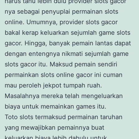
harus tahu lebih dulu provider slots gacor
nya sebagai penyuplai permainan slots
online. Umumnya, provider slots gacor
bakal kerap keluarkan sejumlah game slots
gacor. Hingga, banyak pemain lantas dapat
dengan entengnya nikmati sejumlah game
slots gacor itu. Maksud pemain sendiri
permainkan slots online gacor ini cuman
mau peroleh jekpot tumpah ruah.
Masalahnya mereka telah mengeluarkan
biaya untuk memainkan games itu.
Toto slots termaksud permainan taruhan
yang mewajibkan pemainnya buat
keluarkan biaya lebih dahulu untuk