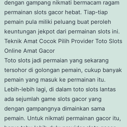
dengan gampang nikmati bermacam ragam
permainan slots gacor hebat. Tiap-tiap
pemain pula miliki peluang buat peroleh
keuntungan jekpot dari permainan slots ini.
Teknik Amat Cocok Pilih Provider Toto Slots
Online Amat Gacor
Toto slots jadi permaian yang sekarang
tersohor di golongan pemain, cukup banyak
pemain yang masuk ke permainan itu.
Lebih-lebih lagi, di dalam toto slots lantas
ada sejumlah game slots gacor yang
dengan gampangnya dimainkan sama
pemain. Untuk nikmati permainan gacor itu,